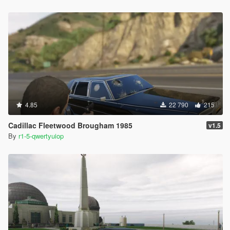
4.85
22 790
215
Cadillac Fleetwood Brougham 1985
v1.5
By
r1-5-qwertyuiop