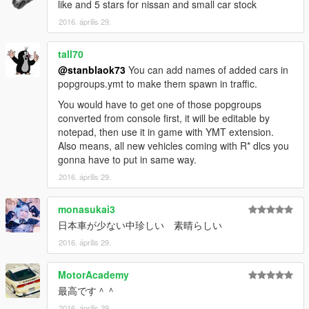
like and 5 stars for nissan and small car stock
2016. április 29.
tall70
@stanblaok73
You can add names of added cars in
popgroups.ymt to make them spawn in traffic.
You would have to get one of those popgroups
converted from console first, it will be editable by
notepad, then use it in game with YMT extension.
Also means, all new vehicles coming with R* dlcs you
gonna have to put in same way.
2016. április 29.
monasukai3
日本車が少ない中珍しい 素晴らしい
2016. április 29.
MotorAcademy
最高です＾＾
2016. április 29.