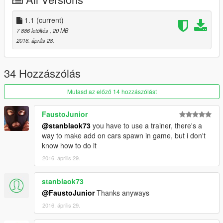
1.1
(current)
7 886 letöltés
, 20 MB
2016. április 28.
34 Hozzászólás
Mutasd az előző 14 hozzászólást
FaustoJunior
@stanblaok73
you have to use a trainer, there's a
way to make add on cars spawn in game, but i don't
know how to do it
2016. április 29.
stanblaok73
@FaustoJunior
Thanks anyways
2016. április 29.