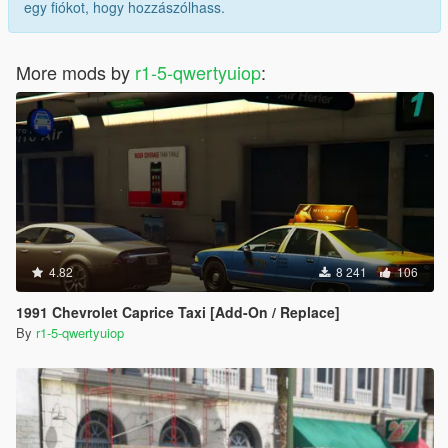
egy fiókot, hogy hozzászólhass.
More mods by
r1-5-qwertyuiop
:
4.82
8 241
106
1991 Chevrolet Caprice Taxi [Add-On / Replace]
By
r1-5-qwertyuiop