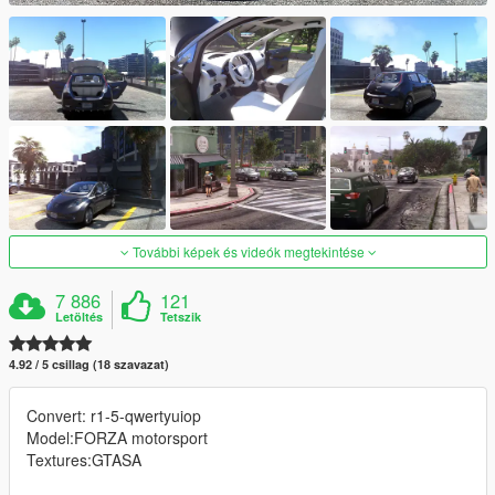
További képek és videók megtekintése
7 886
121
Letöltés
Tetszik
4.92 / 5 csillag (18 szavazat)
Convert: r1-5-qwertyuiop
Model:FORZA motorsport
Textures:GTASA