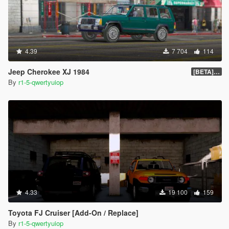
4.39
7 704
114
Jeep Cherokee XJ 1984
[BETA] 1.0
By
r1-5-qwertyuiop
4.33
19 100
159
Toyota FJ Cruiser [Add-On / Replace]
By
r1-5-qwertyuiop