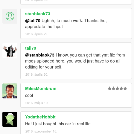
stanblaok73
@tall70
Ughhh, to much work. Thanks tho,
appreciate the input
2016. április 29.
tall70
@stanblaok73
I know, you can get that ymt file from
mods uploaded here, you would just have to do all
editing for your self.
2016. április 30.
MilesMombrum
cool
2016. május 10.
YodatheHobbit
Ha! I just bought this car in real life.
2016. szeptember 15.