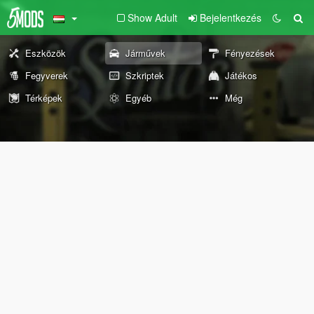
Show Adult
Bejelentkezés
Eszközök
Járművek
Fényezések
Fegyverek
Szkriptek
Játékos
Térképek
Egyéb
Még