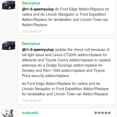
Dannybus
@r1-5-qwertyuiop
do Ford Edge Addon/Replace for
radius and do Lincoln Navigator or Ford Expedition
Addon/Replace for landstalker and Lincoln Town car
Addon/Replace
2016. április 29.
Dannybus
@r1-5-qwertyuiop
update the chevy volt because of
tail light issue and Lexus CT200h addon/replace for
dilletante and Toyota Camry addon/replace to replace
asterope do a Dodge Durango addon/replace for
Gresley and Ram 1500 addon/replace and Toyota
Prius security addon/replace
do Ford Edge Addon/Replace for radius and do
Lincoln Navigator or Ford Expedition Addon/Replace
for landstalker and Lincoln Town car Addon/Replace
2016. április 29.
icebox84