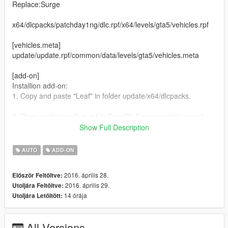
Replace:Surge
x64/dlcpacks/patchday1ng/dlc.rpf/x64/levels/gta5/vehicles.rpf
[vehicles.meta]
update/update.rpf/common/data/levels/gta5/vehicles.meta
[add-on]
Installion add-on:
1. Copy and paste "Leaf" in folder update/x64/dlcpacks.
2. Open update/update.rpf in OpenIV. Common/data import
'dlclist.xml', 'extratitleupdatedata.meta',
Show Full Description
Spawn: Leaf
AUTÓ
ADD-ON
1.0.678.1-latest
2016. április 28.
Először Feltöltve:
[2016/04/29]
2016. április 29.
Utoljára Feltöltve:
Add-OnTexturesFix
14 órája
Utoljára Letöltött:
All Versions