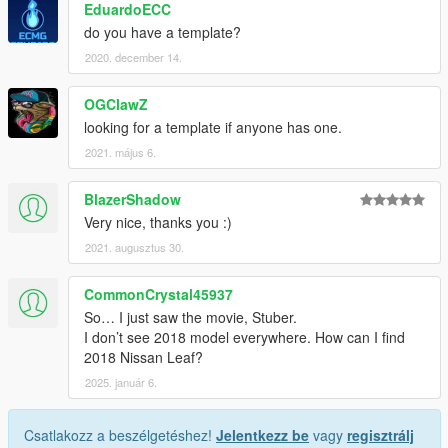
EduardoECC
do you have a template?
2020. december 14.
OGClawZ
looking for a template if anyone has one.
2021. május 6.
BlazerShadow
Very nice, thanks you :)
2021. augusztus 30.
CommonCrystal45937
So… I just saw the movie, Stuber.
I don’t see 2018 model everywhere. How can I find
2018 Nissan Leaf?
2025. január 6.
Csatlakozz a beszélgetéshez!
Jelentkezz be
vagy
regisztrálj