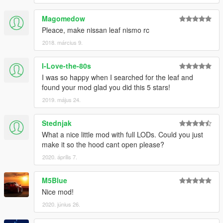
Magomedow
Pleace, make nissan leaf nismo rc
2018. március 9.
I-Love-the-80s
I was so happy when I searched for the leaf and
found your mod glad you did this 5 stars!
2019. május 24.
Stednjak
What a nice little mod with full LODs. Could you just
make it so the hood cant open please?
2020. április 7.
M5Blue
Nice mod!
2020. június 26.