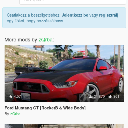
Csatlakozz a beszélgetéshez!
Jelentkezz be
vagy
regisztrálj
egy fiókot, hogy hozzászólhass.
More mods by
zQrba
:
4.57
31 870
361
Ford Mustang GT [RocketB & Wide Body]
By
zQrba