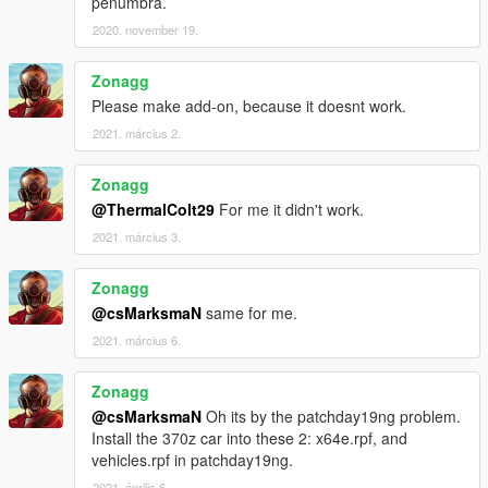
penumbra.
2020. november 19.
Zonagg
Please make add-on, because it doesnt work.
2021. március 2.
Zonagg
@ThermalColt29
For me it didn't work.
2021. március 3.
Zonagg
@csMarksmaN
same for me.
2021. március 6.
Zonagg
@csMarksmaN
Oh its by the patchday19ng problem.
Install the 370z car into these 2: x64e.rpf, and
vehicles.rpf in patchday19ng.
2021. április 6.