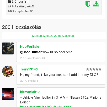
2.0
(current)
69 945 letöltés
, 10 MB
2015. szeptember 22.
200 Hozzászólás
Mutasd az előző 20 hozzászólást
NubForSale
@ModHunter
wow ur so cool omg
2017. szeptember 24.
Terry13143
Hi, my friend, i like your car, can I add it to my DLC?
2017. október 8.
hitmaniak17
⭐Vehicle Vinyl Editor in GTA V ⭐ Nissan 370Z Minions
Edition
https://youtu.be/kG7MwHydgsc