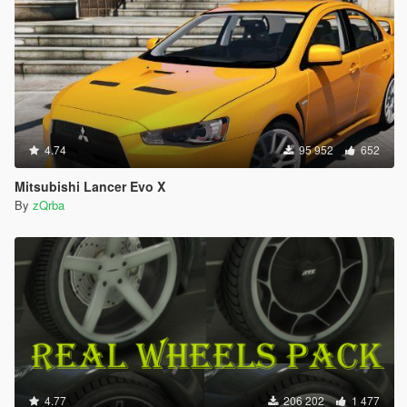
4.74
95 952
652
Mitsubishi Lancer Evo X
By
zQrba
4.77
206 202
1 477