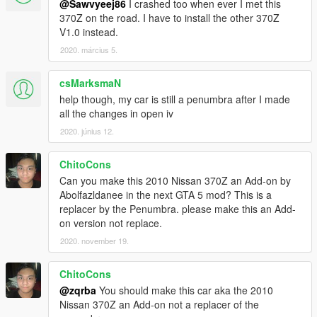
@Sawvyeej86
I crashed too when ever I met this
370Z on the road. I have to install the other 370Z
V1.0 instead.
2020. március 5.
csMarksmaN
help though, my car is still a penumbra after I made
all the changes in open iv
2020. június 12.
ChitoCons
Can you make this 2010 Nissan 370Z an Add-on by
Abolfazldanee in the next GTA 5 mod? This is a
replacer by the Penumbra. please make this an Add-
on version not replace.
2020. november 19.
ChitoCons
@zqrba
You should make this car aka the 2010
Nissan 370Z an Add-on not a replacer of the