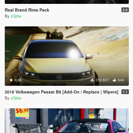
Real Brand Rims Pack
2.0
By
zQrba
4.96
259 837
644
2016 Volkswagen Passat B8 [Add-On / Replace | Wipers]
1.1
By
zQrba