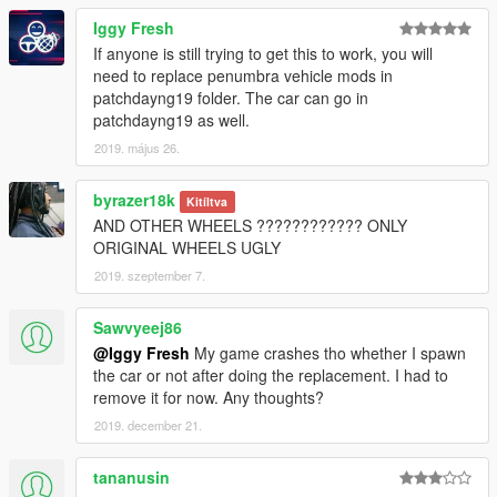
Iggy Fresh
If anyone is still trying to get this to work, you will
need to replace penumbra vehicle mods in
patchdayng19 folder. The car can go in
patchdayng19 as well.
2019. május 26.
byrazer18k
Kitíltva
AND OTHER WHEELS ???????????? ONLY
ORIGINAL WHEELS UGLY
2019. szeptember 7.
Sawvyeej86
@Iggy Fresh
My game crashes tho whether I spawn
the car or not after doing the replacement. I had to
remove it for now. Any thoughts?
2019. december 21.
tananusin