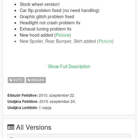
Stock wheel version!
Car flip problem fixed (no need handling)
Graphic glitch problem fixed
Headlight not crash problem fix
Exhaust tuning problem fix
New hood added (
Picture
)
New Spoiler, Rear Bumper, Skirt added (
Picture
)
Features | Özellikler
Show Full Description
------------------------------------
Steeringwheel | Direksiyon
AUTÓ
NISSAN
Dashboard | Hız göstergesi
Lights Work | Farlar sorunsuz
Breakable Glass | Camlar kırılıyor
2015. szeptember 22.
Először Feltöltve:
2015. szeptember 24.
Utoljára Feltöltve:
Please Donate for more mods
1 napja
Utoljára Letöltött:
All Versions