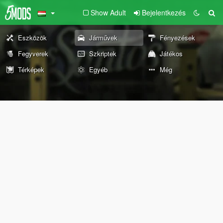
Show Adult
Bejelentkezés
Eszközök
Járművek
Fényezések
Fegyverek
Szkriptek
Játékos
Térképek
Egyéb
Még