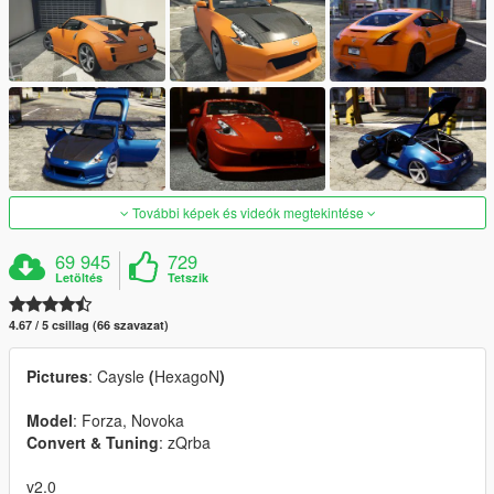
További képek és videók megtekintése
69 945
729
Letöltés
Tetszik
4.67 / 5 csillag (66 szavazat)
Pictures
: Caysle
(
HexagoN
)
Model
: Forza, Novoka
Convert & Tuning
: zQrba
v2.0