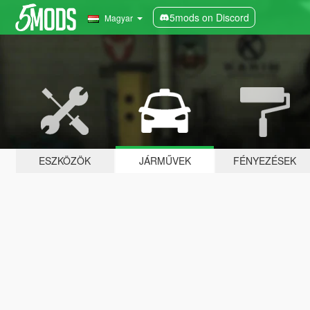
5mods on Discord
Magyar
ESZKÖZÖK
JÁRMŰVEK
FÉNYEZÉSEK