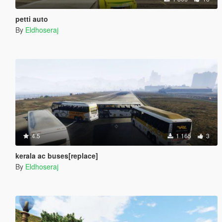
petti auto
By
Eldhoseraj
4.5
1 165
3
kerala ac buses[replace]
By
Eldhoseraj