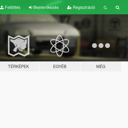
Feltöltés
Bejelentkezés
Regisztráció
TÉRKÉPEK
EGYÉB
MÉG