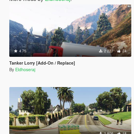
4.75
2 227
24
Tanker Lorry [Add-On / Replace]
By
Eldhoseraj
1 806
18