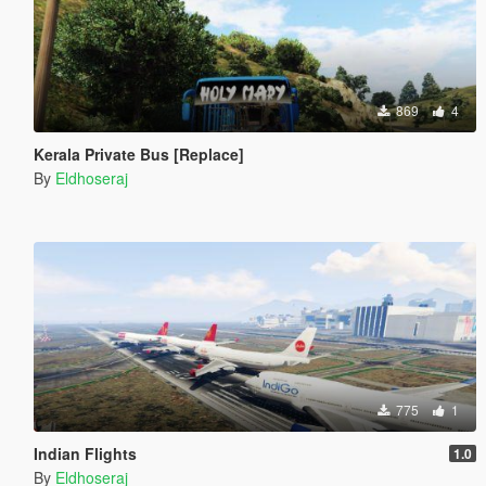
869
4
Kerala Private Bus [Replace]
By
Eldhoseraj
775
1
Indian Flights
1.0
By
Eldhoseraj