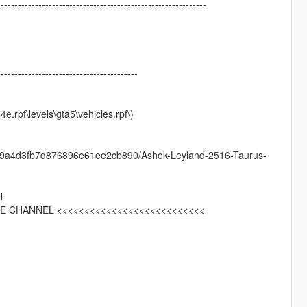
-------------------------------------------------------------
-----------------------------------------
e.rpf\levels\gta5\vehicles.rpf\)
d99a4d3fb7d876896e61ee2cb890/Ashok-Leyland-2516-Taurus-
l
E CHANNEL <<<<<<<<<<<<<<<<<<<<<<<<<<<