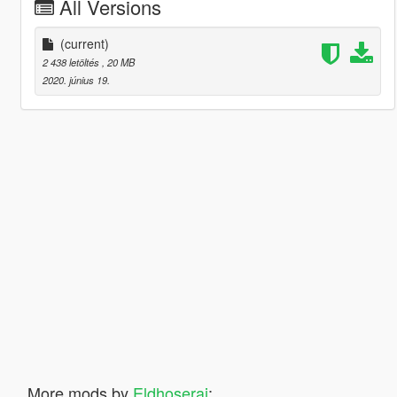
All Versions
(current)
2 438 letöltés
, 20 MB
2020. június 19.
More mods by
Eldhoseraj
: