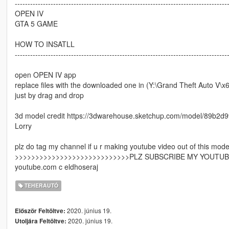
-----------------------------------------------------------------------------------
OPEN IV
GTA 5 GAME
HOW TO INSATLL
-----------------------------------------------------------------------------------
open OPEN IV app
replace files with the downloaded one in (Y:\Grand Theft Auto V\x64
just by drag and drop
3d model credit https://3dwarehouse.sketchup.com/model/89b2
Lorry
plz do tag my channel if u r making youtube video out of this mode
>>>>>>>>>>>>>>>>>>>>>>>>>>>>PLZ SUBSCRIBE MY YOUTUB
youtube.com c eldhoseraj
TEHERAUTÓ
2020. június 19.
Először Feltöltve:
2020. június 19.
Utoljára Feltöltve: