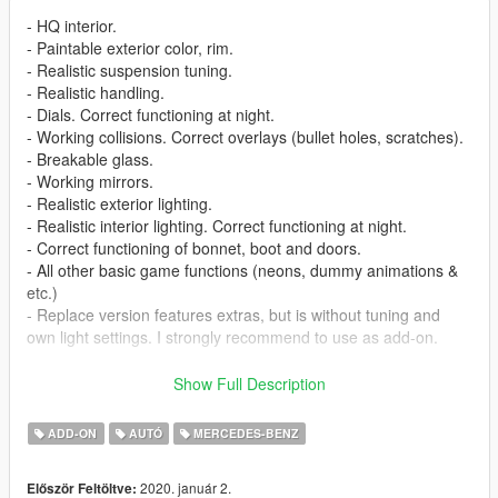
- HQ interior.
- Paintable exterior color, rim.
- Realistic suspension tuning.
- Realistic handling.
- Dials. Correct functioning at night.
- Working collisions. Correct overlays (bullet holes, scratches).
- Breakable glass.
- Working mirrors.
- Realistic exterior lighting.
- Realistic interior lighting. Correct functioning at night.
- Correct functioning of bonnet, boot and doors.
- All other basic game functions (neons, dummy animations &
etc.)
- Replace version features extras, but is without tuning and
own light settings. I strongly recommend to use as add-on.
Spawns as e63amg
Show Full Description
Replaces SCHAFTER3
ADD-ON
AUTÓ
MERCEDES-BENZ
Model From:GTASA(Free modules)
2020. január 2.
Először Feltöltve:
Converted to GTA5 and completion by VovkaProdigy