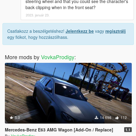
steering wheel and that you could see the character's
back clipping when in the front seat?
2023. január 23.
Csatlakozz a beszélgetéshez!
Jelentkezz be
vagy
regisztrálj
egy fiókot, hogy hozzászólhass.
More mods by
VovkaProdigy
:
5.0
14 698
112
Mercedes-Benz E63 AMG Wagon [Add-On / Replace]
1.1
By
VovkaProdigy