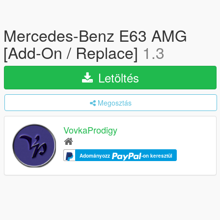
Mercedes-Benz E63 AMG
[Add-On / Replace]
1.3
Letöltés
Megosztás
VovkaProdigy
Adományozz
-on keresztül