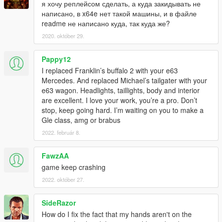
я хочу реплейсом сделать, а куда закидывать не
написано, в x64e нет такой машины, и в файле
readme не написано куда, так куда же?
2020. október 29.
Pappy12
I replaced Franklin’s buffalo 2 with your e63
Mercedes. And replaced Michael’s tailgater with your
e63 wagon. Headlights, taillights, body and interior
are excellent. I love your work, you’re a pro. Don’t
stop, keep going hard. I’m waiting on you to make a
Gle class, amg or brabus
2022. február 8.
FawzAA
game keep crashing
2022. október 27.
SideRazor
How do I fix the fact that my hands aren't on the