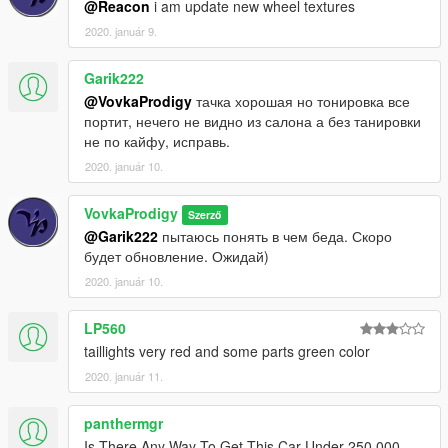
@Reacon
i am update new wheel textures
2020. január 9.
Garik222
@VovkaProdigy
тачка хорошая но тонировка все
портит, нечего не видно из салона а без танировки
не по кайфу, исправь.
2020. január 10.
VovkaProdigy
Szerző
@Garik222
пытаюсь понять в чем беда. Скоро
будет обновление. Ожидай)
2020. január 10.
LP560
taillights very red and some parts green color
2020. január 11.
panthermgr
Is There Any Way To Get This Car Under 250,000