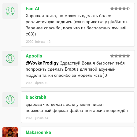
Fan At
Хорошая тачка, но можешь сделать более
реалистичную надпись (как в приватке у gta5korn).
Заранее спасибо, пока что из бесплатных лучший
e63))
2020. február 12.
Appofis
@VovkaProdigy
Здраствуй Вова я бы хотел тебя
попросить сделать Brabus для твой ахуеный
модели тачки спасибо за модель кста )0
2020. április 12.
blackrabit
здарова что делать если у меня пишет
неизвестный формат файла или архив повреждён
2020. június 14.
Makaroshka