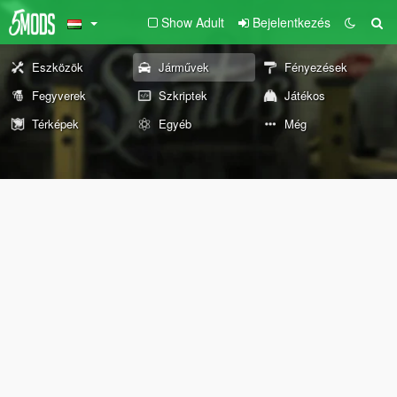
Show Adult
Bejelentkezés
Eszközök
Járművek
Fényezések
Fegyverek
Szkriptek
Játékos
Térképek
Egyéb
Még