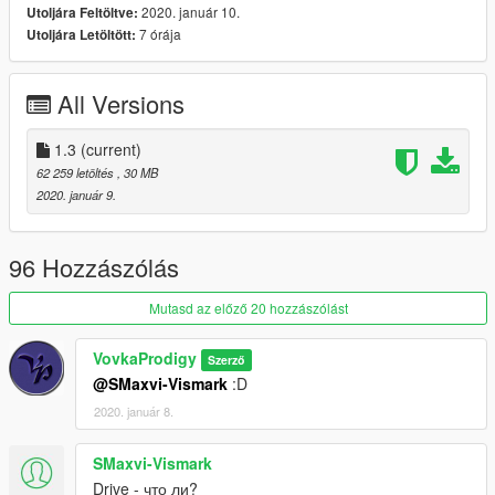
2020. január 10.
Utoljára Feltöltve:
7 órája
Utoljára Letöltött:
Использование на проектах FiveM и Rage MP, строго через
лс группы: https://vk.com/vpproduct .
_________________________
All Versions
v1.1
Fix Back Right Reflector
1.3
(current)
v1.2
62 259 letöltés
, 30 MB
1. Update textures
2020. január 9.
2. Update model wheel
3. Update model engine
4. Retextures back lights!
96 Hozzászólás
v1.3
Mutasd az előző 20 hozzászólást
Update Textures wheel
VovkaProdigy
Szerző
@SMaxvi-Vismark
:D
2020. január 8.
SMaxvi-Vismark
Drive - что ли?