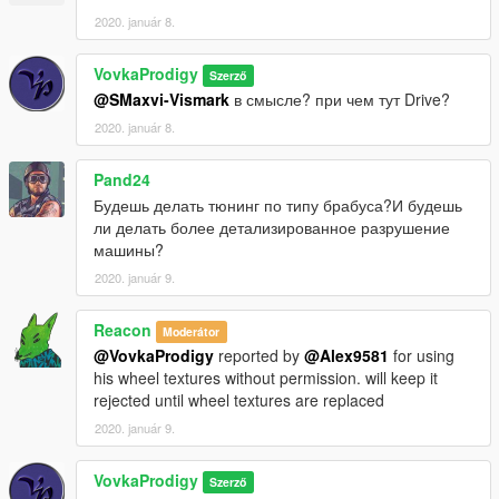
2020. január 8.
VovkaProdigy
Szerző
@SMaxvi-Vismark
в смысле? при чем тут Drive?
2020. január 8.
Pand24
Будешь делать тюнинг по типу брабуса?И будешь
ли делать более детализированное разрушение
машины?
2020. január 9.
Reacon
Moderátor
@VovkaProdigy
reported by
@Alex9581
for using
his wheel textures without permission. will keep it
rejected until wheel textures are replaced
2020. január 9.
VovkaProdigy
Szerző