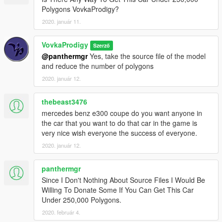
Polygons VovkaProdigy?
2020. január 11.
VovkaProdigy
Szerző
@panthermgr
Yes, take the source file of the model
and reduce the number of polygons
2020. január 12.
thebeast3476
mercedes benz e300 coupe do you want anyone in
the car that you want to do that car in the game is
very nice wish everyone the success of everyone.
2020. január 12.
panthermgr
Since I Don't Nothing About Source Files I Would Be
Willing To Donate Some If You Can Get This Car
Under 250,000 Polygons.
2020. február 4.