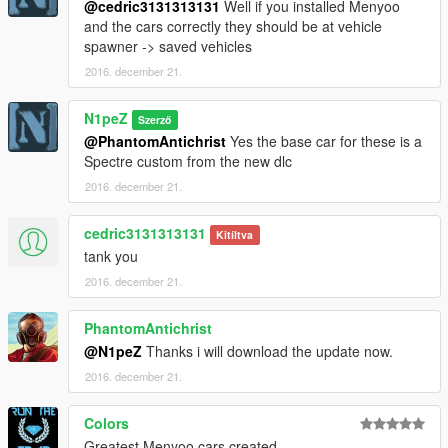
@cedric3131313131
Well if you installed Menyoo
and the cars correctly they should be at vehicle
spawner -> saved vehicles
2016. december 21.
N1peZ
Szerző
@PhantomAntichrist
Yes the base car for these is a
Spectre custom from the new dlc
2016. december 21.
cedric3131313131
Kitíltva
tank you
2016. december 21.
PhantomAntichrist
@N1peZ
Thanks i will download the update now.
2016. december 21.
Colors
Greatest Menyoo cars created