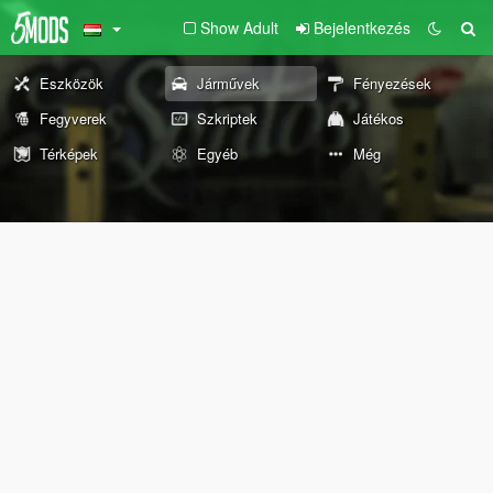
Show Adult
Bejelentkezés
Eszközök
Járművek
Fényezések
Fegyverek
Szkriptek
Játékos
Térképek
Egyéb
Még