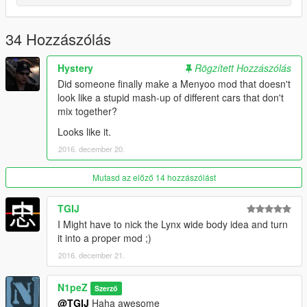
34 Hozzászólás
Hystery
Rögzített Hozzászólás
Did someone finally make a Menyoo mod that doesn't
look like a stupid mash-up of different cars that don't
mix together?
Looks like it.
2016. december 20.
Mutasd az előző 14 hozzászólást
TGIJ
I Might have to nick the Lynx wide body idea and turn
it into a proper mod ;)
2016. december 21.
N1peZ
Szerző
@TGIJ
Haha awesome