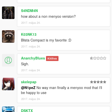
S4NDM4N
how about a non menyoo version?
2017. május 24.
K03NK13
Blista Compact is my favorite :D
2017. május 24.
AnarchyBlues
Kitíltva
Sigh.
2017. május 24.
skelepap
@N1peZ
No way man finally a menyoo mod that i'll
be happy to use
2017. május 24.
DSKTX