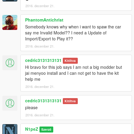
2016. december 21.
PhantomAntichrist
Somebody knows why when i want to spaw the car
say me Invalid Model?? I need a Update of
Import/Export to Play it??
2016. december 21.
cedric3131313131
Kitíltva
Hi bravo for this job says I am not a big modder but
jai menyoo install and I can not get to have the kit
help me
2016. december 21.
cedric3131313131
Kitíltva
please
2016. december 21.
N1peZ
Szerző