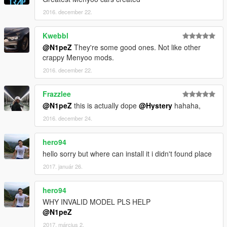
2016. december 22.
Kwebbl
@N1peZ
They're some good ones. Not like other
crappy Menyoo mods.
2016. december 22.
Frazzlee
@N1peZ
this is actually dope
@Hystery
hahaha,
2016. december 24.
hero94
hello sorry but where can install it i didn't found place
2017. január 26.
hero94
WHY INVALID MODEL PLS HELP
@N1peZ
2017. március 2.