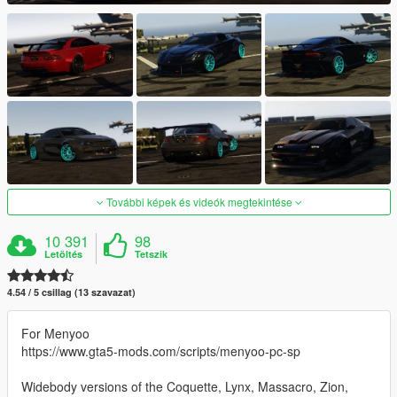
További képek és videók megtekintése
10 391
98
Letöltés
Tetszik
4.54 / 5 csillag (13 szavazat)
For Menyoo
https://www.gta5-mods.com/scripts/menyoo-pc-sp
Widebody versions of the Coquette, Lynx, Massacro, Zion,