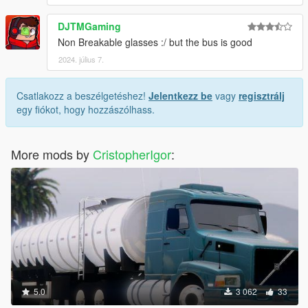
DJTMGaming
Non Breakable glasses :/ but the bus is good
2024. július 7.
Csatlakozz a beszélgetéshez!
Jelentkezz be
vagy
regisztrálj
egy fiókot, hogy hozzászólhass.
More mods by
CristopherIgor
:
5.0
3 062
33