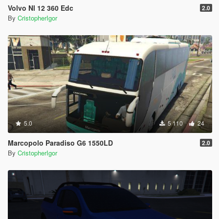
Volvo Nl 12 360 Edc
2.0
By
CristopherIgor
5.0
5 110
24
Marcopolo Paradiso G6 1550LD
2.0
By
CristopherIgor