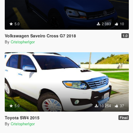
5.0
2 083
10
Volkswagen Saveiro Cross G7 2018
1.0
By
CristopherIgor
5.0
10 254
37
Toyota SW4 2015
Final
By
CristopherIgor