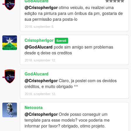
GodAlucard
@CristopherIgor
otimo veiculo, eu realizei uma
edição na pintura para um ônibus da pm, gostaria de
sua permissão para posta-lo
2018. szeptember 5.
CristopherIgor
Szerző
@GodAlucard
pode sim amigo sem problemas
desde q deixe os creditos
2018. szeptember 12.
GodAlucard
@CristopherIgor
Claro, ja postei com os devidos
créditos, e muito obrigado ^^
2018. szeptember 12.
Netoxota
@CristopherIgor
Onde posso conseguir um
template para esse modelo? voce poderia me
informar por favor? obrigado, otimo projeto.