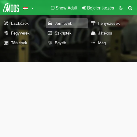
Show Adult
Bejelentkezés
Eszközök
Járművek
Fényezések
Fegyverek
Szkriptek
Játékos
Térképek
Egyéb
Még