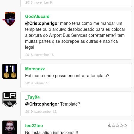
2018. november 9.
GodAlucard
@CristopherIgor
mano teria como me mandar um
template ou o arquivo desbloqueado para eu colocar
a textura do Airport Bus Services corretamente? tem
muitas partes q se sobrepoe as outras e nao fica
legal
2018. november 16.
Morenozz
Eai mano onde posso encontrar a template?
2019. február 10.
_TayX4
@CristopherIgor
Template?
2019. szeptember 12.
teo22teo
No installation instrucions!!!!