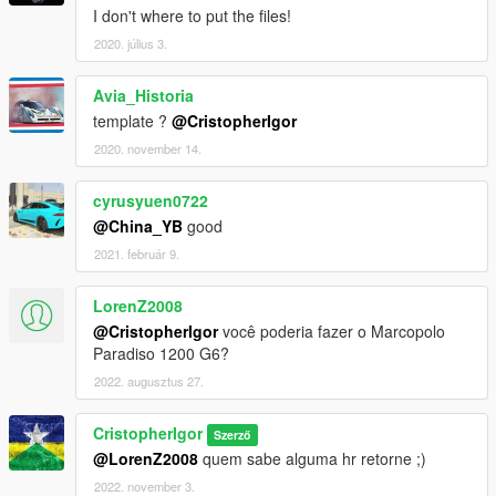
I don't where to put the files!
2020. július 3.
Avia_Historia
template ?
@CristopherIgor
2020. november 14.
cyrusyuen0722
@China_YB
good
2021. február 9.
LorenZ2008
@CristopherIgor
você poderia fazer o Marcopolo
Paradiso 1200 G6?
2022. augusztus 27.
CristopherIgor
Szerző
@LorenZ2008
quem sabe alguma hr retorne ;)
2022. november 3.