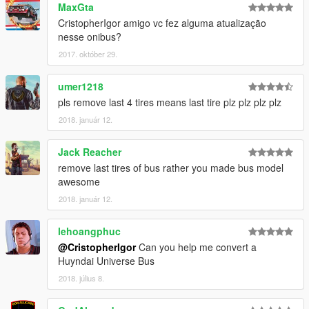
MaxGta
CristopherIgor amigo vc fez alguma atualização
nesse onibus?
2017. október 29.
umer1218
pls remove last 4 tires means last tire plz plz plz plz
2018. január 12.
Jack Reacher
remove last tires of bus rather you made bus model
awesome
2018. január 12.
lehoangphuc
@CristopherIgor
Can you help me convert a
Huyndai Universe Bus
2018. július 8.