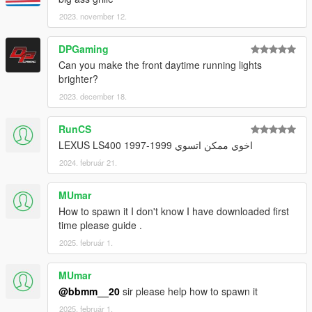
2023. november 12.
DPGaming
Can you make the front daytime running lights
brighter?
2023. december 18.
RunCS
اخوي ممكن اتسوي LEXUS LS400 1997-1999
2024. február 21.
MUmar
How to spawn it I don't know I have downloaded first
time please guide .
2025. február 1.
MUmar
@bbmm__20
sir please help how to spawn it
2025. február 1.