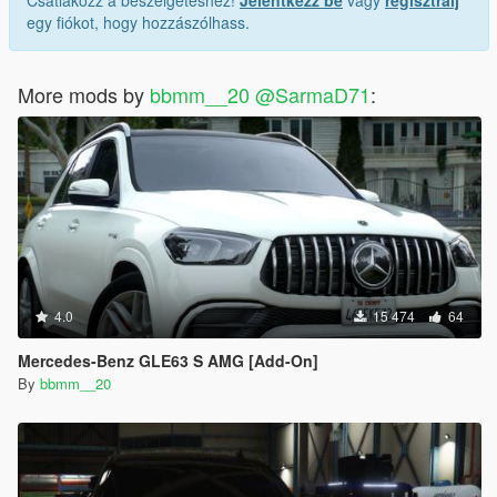
Csatlakozz a beszélgetéshez!
Jelentkezz be
vagy
regisztrálj
egy fiókot, hogy hozzászólhass.
More mods by
bbmm__20 @SarmaD71
:
4.0
15 474
64
Mercedes-Benz GLE63 S AMG [Add-On]
By
bbmm__20