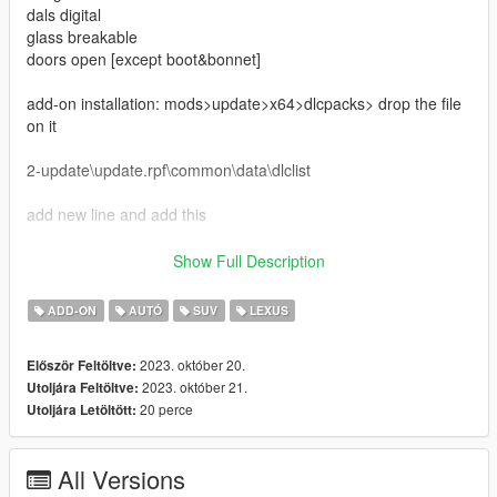
dals digital
glass breakable
doors open [except boot&bonnet]
add-on installation: mods>update>x64>dlcpacks> drop the file
on it
2-update\update.rpf\common\data\dlclist
add new line and add this
3-dlcpacks:\sawlx500d\
Show Full Description
if have any bugs pls late me now
ADD-ON
AUTÓ
SUV
LEXUS
1.1: fix crash game add OIV installation add on file and fiveM
2023. október 20.
Először Feltöltve:
ready
2023. október 21.
Utoljára Feltöltve:
20 perce
Utoljára Letöltött:
You do not have permission to modify or sell it
Many thanks to @SarmaD71 for his great help
All Versions