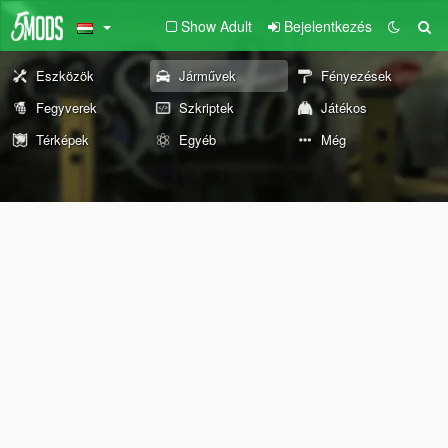
Show Adult
Bejelentkezés
Eszközök
Járművek
Fényezések
Fegyverek
Szkriptek
Játékos
Térképek
Egyéb
Még