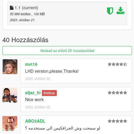
you can join to my for new car and model
discord:https://discord.com/invite/CWEFwzXxXd
1.1
(current)
55 989 letöltés
, 100 MB
2023. október 21.
40 Hozzászólás
Mutasd az előző 20 hozzászólást
mvt16
LHD version,please.Thanks!
2023. október 22.
aljaz_hi
Kitíltva
Nice work
2023. október 22.
ABO3ADL
لو سمحت وش الجرافكيس الي مستخدمه ؟