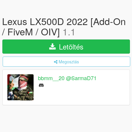
Lexus LX500D 2022 [Add-On
/ FiveM / OIV]
1.1
Letöltés
Megosztás
bbmm__20 @SarmaD71