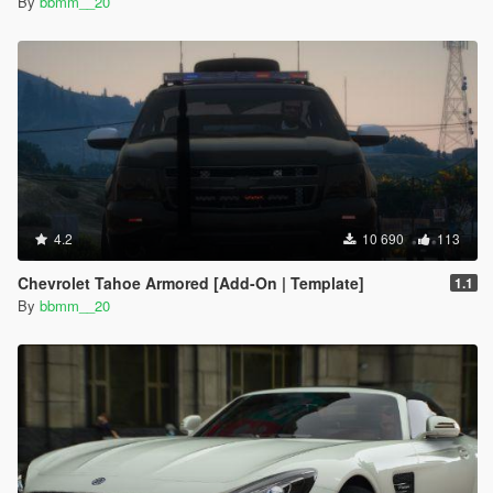
By
bbmm__20
4.2
10 690
113
Chevrolet Tahoe Armored [Add-On | Template]
1.1
By
bbmm__20