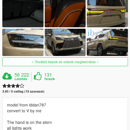
További képek és videók megtekintése
56 222
131
Letöltés
Tetszik
3.93 / 5 csillag (15 szavazat)
model from iddan787
convert to V by me
The hand is on the stern
all lights work