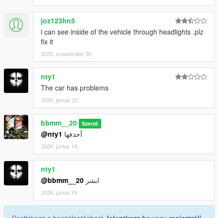
joz123hn5
i can see inside of the vehicle through headlights .plz
fix it
2025. szeptember 30.
nty1
The car has problems
2026. január 22.
bbmm__20
Szerző
@nty1
أحذفها
2026. június 19.
nty1
@bbmm__20
ابشر
2026. június 19.