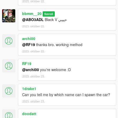
2023. október 22.
bbmm__20
Szerző
@ABO3ADL
Black V حبيبي
2023. október 22.
archi00
@RF19
thanks bro. working method
2023. október 22.
RF19
@archi00
you're welcome :D
2023. október 23.
1drake1
Can you tell me by which name can I spawn the car?
2023. október 23.
doodatt