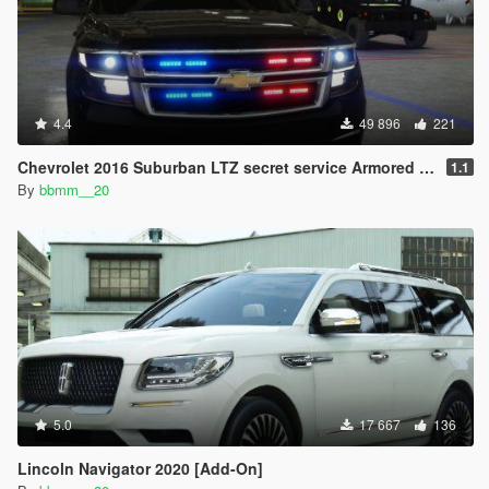
4.4
49 896
221
Chevrolet 2016 Suburban LTZ secret service Armored [Add-On]
1.1
By
bbmm__20
5.0
17 667
136
Lincoln Navigator 2020 [Add-On]