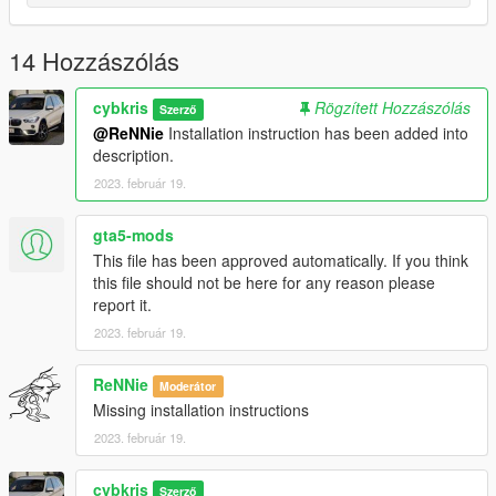
14 Hozzászólás
cybkris
Rögzített Hozzászólás
Szerző
@ReNNie
Installation instruction has been added into
description.
2023. február 19.
gta5-mods
This file has been approved automatically. If you think
this file should not be here for any reason please
report it.
2023. február 19.
ReNNie
Moderátor
Missing installation instructions
2023. február 19.
cybkris
Szerző