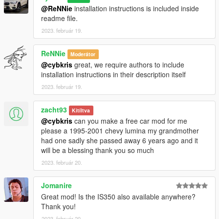
@ReNNie
installation instructions is included inside
readme file.
2023. február 19.
ReNNie
Moderátor
@cybkris
great, we require authors to include
installation instructions in their description itself
2023. február 19.
zacht93
Kitíltva
@cybkris
can you make a free car mod for me
please a 1995-2001 chevy lumina my grandmother
had one sadly she passed away 6 years ago and it
will be a blessing thank you so much
2023. február 20.
Jomanire
Great mod! Is the IS350 also available anywhere?
Thank you!
2023. február 20.