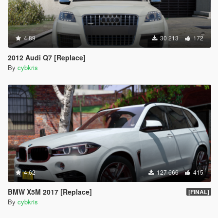
4.89
30 213
172
2012 Audi Q7 [Replace]
By
cybkris
4.62
127 666
415
BMW X5M 2017 [Replace]
[FINAL]
By
cybkris