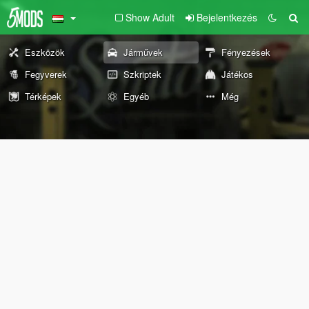
Show Adult
Bejelentkezés
Eszközök
Járművek
Fényezések
Fegyverek
Szkriptek
Játékos
Térképek
Egyéb
Még