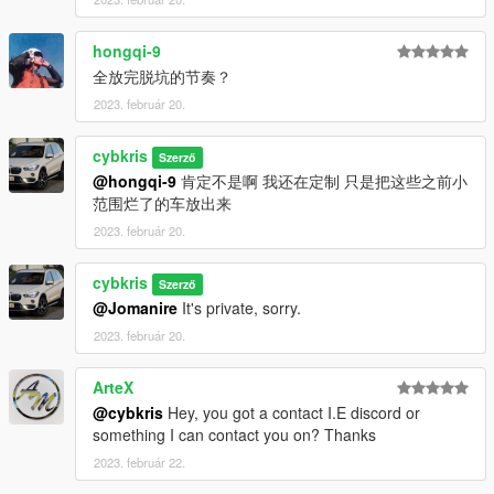
hongqi-9
全放完脱坑的节奏？
2023. február 20.
cybkris
Szerző
@hongqi-9
肯定不是啊 我还在定制 只是把这些之前小
范围烂了的车放出来
2023. február 20.
cybkris
Szerző
@Jomanire
It's private, sorry.
2023. február 20.
ArteX
@cybkris
Hey, you got a contact I.E discord or
something I can contact you on? Thanks
2023. február 22.