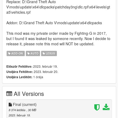
Replace: D:\Grand Theft Auto
V\mods\update\x64\dlcpacks\patchday3ng\dlc.rpf\x64\levels\gt
a5\vehicles.rpf
Addon: D:\Grand Theft Auto V\mods\update\x64\dlcpacks
This mod was my private order made by Fighting-G in 2017,
but I found it was leaked by someone recently. Now I decide to
release it, please note this mod will NOT be updated.
ADD-ON
AUTÓ
LEXUS
2023. február 19.
Először Feltöltve:
2023. február 20.
Utoljára Feltöltve:
1 órája
Utoljára Letöltött:
All Versions
Final
(current)
8 374 letöltés
, 30 MB
2023. február 19.