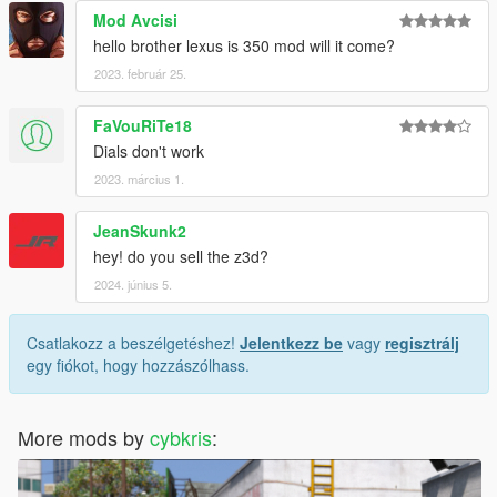
Mod Avcisi
hello brother lexus is 350 mod will it come?
2023. február 25.
FaVouRiTe18
Dials don't work
2023. március 1.
JeanSkunk2
hey! do you sell the z3d?
2024. június 5.
Csatlakozz a beszélgetéshez!
Jelentkezz be
vagy
regisztrálj
egy fiókot, hogy hozzászólhass.
More mods by
cybkris
: