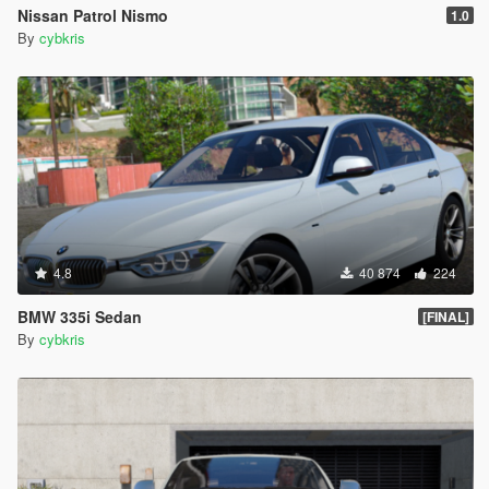
Nissan Patrol Nismo
1.0
By
cybkris
4.8
40 874
224
BMW 335i Sedan
[FINAL]
By
cybkris