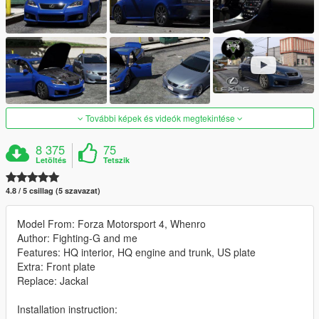
További képek és videók megtekintése
8 375
75
Letöltés
Tetszik
4.8 / 5 csillag (5 szavazat)
Model From: Forza Motorsport 4, Whenro
Author: Fighting-G and me
Features: HQ interior, HQ engine and trunk, US plate
Extra: Front plate
Replace: Jackal
Installation instruction: