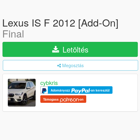
Lexus IS F 2012 [Add-On]
Final
Letöltés
Megosztás
cybkris
Adományozz
-on keresztül
Támogass
-on