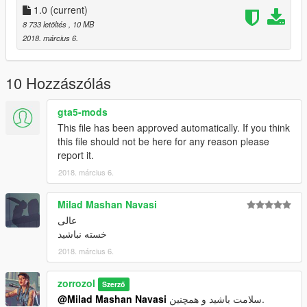
1.0
(current)
8 733 letöltés
, 10 MB
2018. március 6.
10 Hozzászólás
gta5-mods
This file has been approved automatically. If you think
this file should not be here for any reason please
report it.
2018. március 6.
Milad Mashan Navasi
عالی
خسته نباشید
2018. március 6.
zorrozol
Szerző
@Milad Mashan Navasi
سلامت باشید و همچنین.