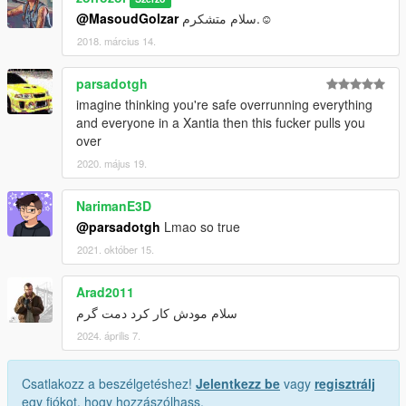
@MasoudGolzar
سلام متشکرم.☺
2018. március 14.
parsadotgh
imagine thinking you're safe overrunning everything
and everyone in a Xantia then this fucker pulls you
over
2020. május 19.
NarimanE3D
@parsadotgh
Lmao so true
2021. október 15.
Arad2011
سلام مودش کار کرد دمت گرم
2024. április 7.
Csatlakozz a beszélgetéshez!
Jelentkezz be
vagy
regisztrálj
egy fiókot, hogy hozzászólhass.