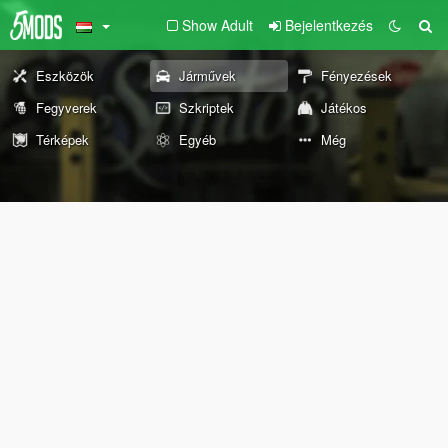
Show Adult
Bejelentkezés
Eszközök
Járművek
Fényezések
Fegyverek
Szkriptek
Játékos
Térképek
Egyéb
Még