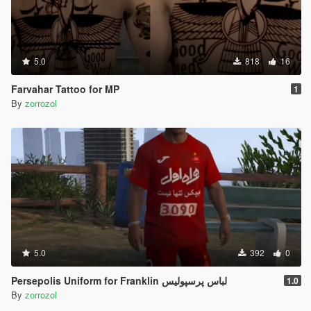
5.0
818
16
Farvahar Tattoo for MP
1
By
zorrozol
5.0
392
0
Persepolis Uniform for Franklin لباس پرسپولیس
1.0
By
zorrozol