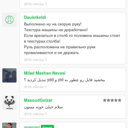
2018. március 7.
Dauletkeldi
Выполнено ну на скорую руку!
Текстура машины не доработано!
Если врезаться в столб то половина машины стоит
в текстурах столба!
Руль расположена не правильно руки
проваливаются и не держать
2018. március 7.
Milad Mashan Navasi
ببخشید فایل رو چطور به ytd و ydd تبدیل کردید ؟
2018. március 7.
MasoudGolzar
سلام خیلی خوبه ممنون
2018. március 7.
zorrozol
Szerző