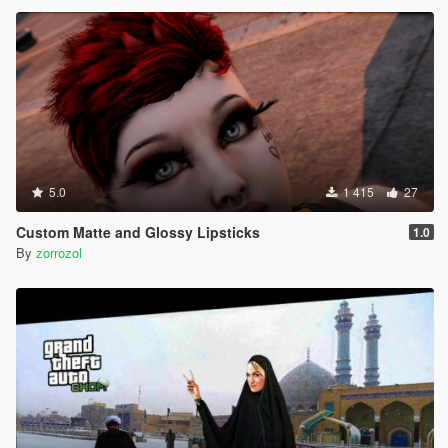
5.0
1 415
27
Custom Matte and Glossy Lipsticks
1.0
By
zorrozol