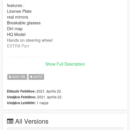
features :
License Plate
real mirrors
Breakable glasses
Dirt map
HQ Model
Hands on steering wheel
EXTRA Part
Installation (Add-on):
\mods\update/Update.rpf/common/data/dlclist.meta
Show Full Description
dlcpacks:/SAMANDX7/
ADD-ON
AUTÓ
Thanks
2021. április 22.
Először Feltöltve:
Channel Telegram : @Persian_Gta_mods
2021. április 22.
Utoljára Feltöltve:
1 napja
Utoljára Letöltött:
All Versions