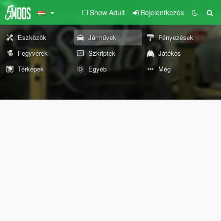
Show Adult
Bejelentkezés
Eszközök
Járművek
Fényezések
Fegyverek
Szkriptek
Játékos
Térképek
Egyéb
Még