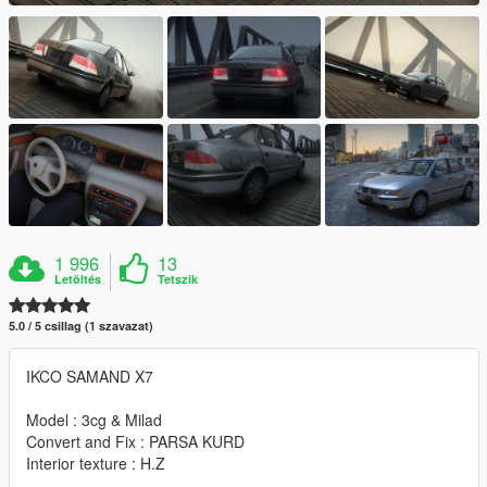
1 996
13
Letöltés
Tetszik
5.0 / 5 csillag (1 szavazat)
IKCO SAMAND X7
Model : 3cg & Milad
Convert and Fix : PARSA KURD
Interior texture : H.Z