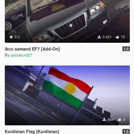
5.0
3 421
15
ikco samand EF7 [Add-On]
1.0
By
parsakurd27
664
3
Kurdistan Flag [Kurdistan]
1.0