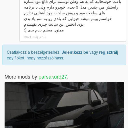
باعث خوشحالیه که یه هم وطن تونسته برای gta مود بسازه
راستش من چندین مدل 3 بعدی خودرو دارم ولی با برنامه
های ساخت مود و روش ساخت مود آشنایی ندارم
خواستم ببینم میشه چیزایی که بلدی رو به منم یاد بدی
توی انجمن این سایت چیزی نفهمیدم
ممنون میشم یادم بدی (:
2021. május 16.
Csatlakozz a beszélgetéshez!
Jelentkezz be
vagy
regisztrálj
egy fiókot, hogy hozzászólhass.
More mods by
parsakurd27
: