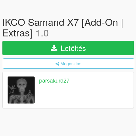
IKCO Samand X7 [Add-On |
Extras]
1.0
Letöltés
Megosztás
parsakurd27