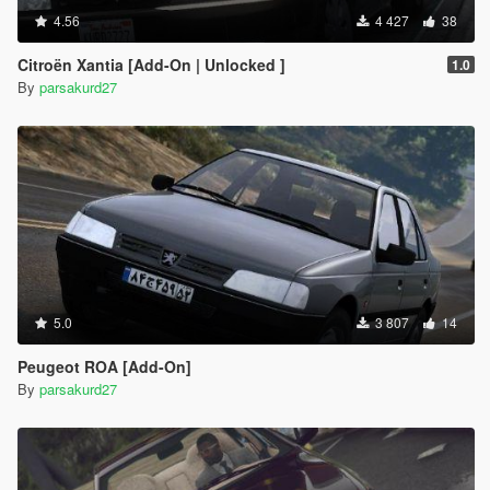
4.56
4 427
38
Citroën Xantia [Add-On | Unlocked ]
1.0
By
parsakurd27
5.0
3 807
14
Peugeot ROA [Add-On]
By
parsakurd27