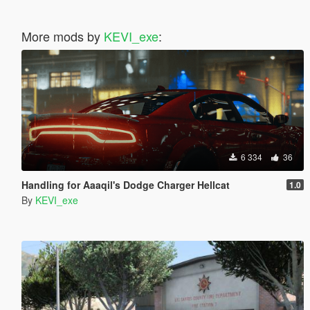
More mods by
KEVI_exe
:
6 334
36
Handling for Aaaqil's Dodge Charger Hellcat
1.0
By
KEVI_exe