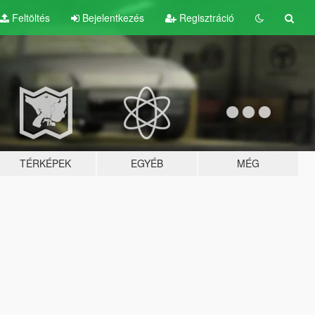
Feltöltés
Bejelentkezés
Regisztráció
TÉRKÉPEK
EGYÉB
MÉG