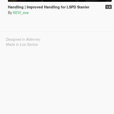
Handling | Improved Handling for LSPD Stanier
1.0
By
KEVI_exe
Designed in Alderney
Made in Los Santos