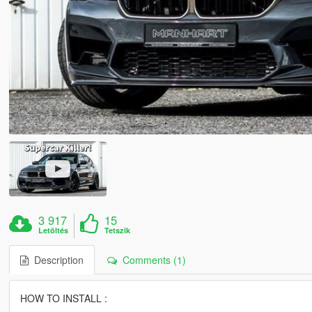
3 917
15
Letöltés
Tetszik
Description
Comments (1)
HOW TO INSTALL :