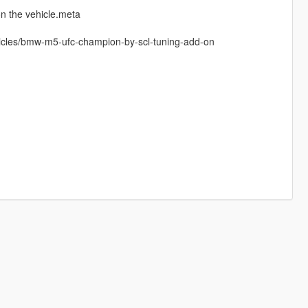
on the vehicle.meta
hicles/bmw-m5-ufc-champion-by-scl-tuning-add-on