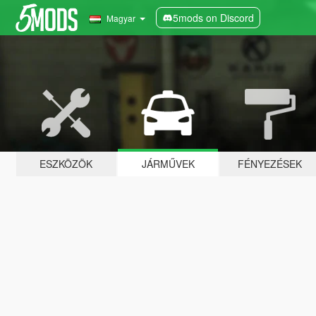
5mods on Discord
Magyar
ESZKÖZÖK
JÁRMŰVEK
FÉNYEZÉSEK