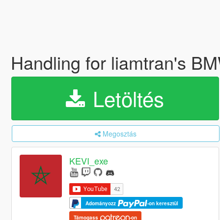
Handling for liamtran's
Letöltés
Megosztás
KEVI_exe
Adományozz
-on keresztül
Támogass
-on