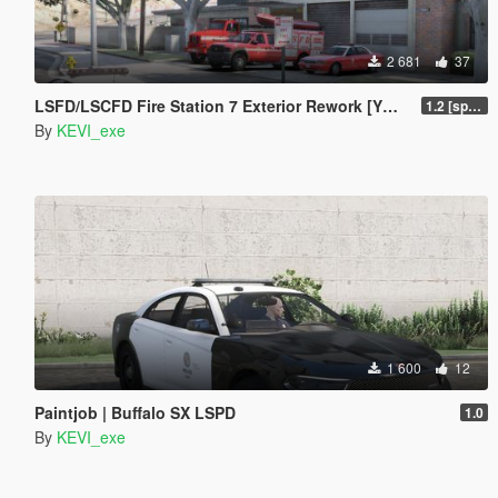
2 681
37
LSFD/LSCFD Fire Station 7 Exterior Rework [YMAP]
1.2 [sp fixed]
By
KEVI_exe
1 600
12
Paintjob | Buffalo SX LSPD
1.0
By
KEVI_exe