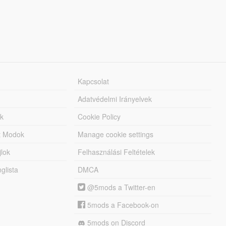
Kapcsolat
Adatvédelmi Irányelvek
k
Cookie Policy
tt Modok
Manage cookie settings
jlok
Felhasználási Feltételek
lista
DMCA
@5mods a Twitter-en
5mods a Facebook-on
5mods on Discord