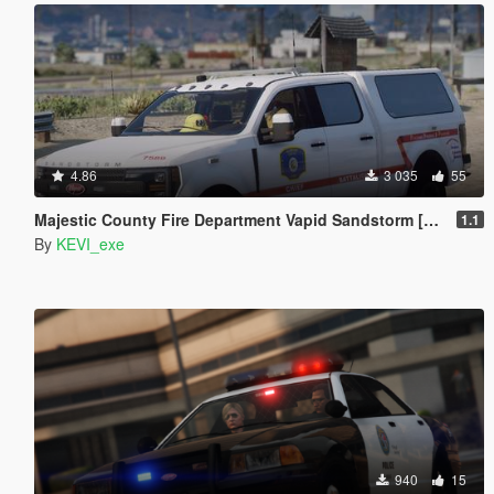
4.86
3 035
55
Majestic County Fire Department Vapid Sandstorm [Add-On / FiveM]
1.1
By
KEVI_exe
940
15