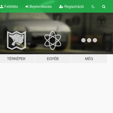
Feltöltés
Bejelentkezés
Regisztráció
TÉRKÉPEK
EGYÉB
MÉG