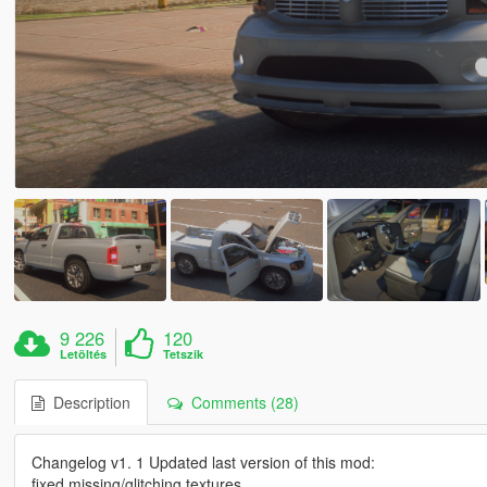
9 226
120
Letöltés
Tetszik
Description
Comments (28)
Changelog v1. 1 Updated last version of this mod:
fixed missing/glitching textures