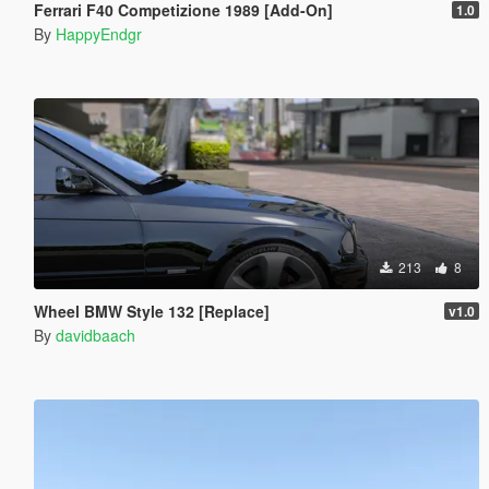
Ferrari F40 Competizione 1989 [Add-On]
1.0
By
HappyEndgr
213
8
Wheel BMW Style 132 [Replace]
v1.0
By
davidbaach