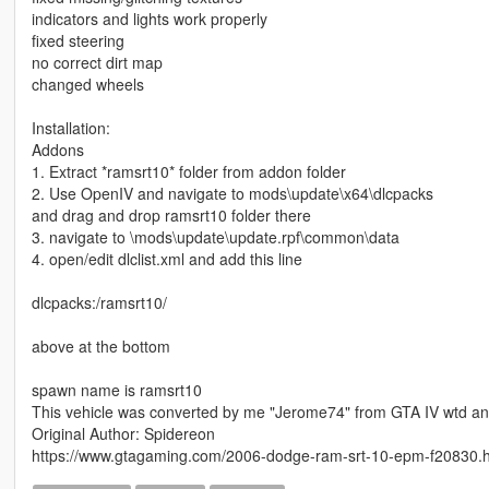
indicators and lights work properly
fixed steering
no correct dirt map
changed wheels
Installation:
Addons
1. Extract *ramsrt10* folder from addon folder
2. Use OpenIV and navigate to mods\update\x64\dlcpacks
and drag and drop ramsrt10 folder there
3. navigate to \mods\update\update.rpf\common\data
4. open/edit dlclist.xml and add this line
dlcpacks:/ramsrt10/
above at the bottom
spawn name is ramsrt10
This vehicle was converted by me "Jerome74" from GTA IV wtd an
Original Author: Spidereon
https://www.gtagaming.com/2006-dodge-ram-srt-10-epm-f20830.h