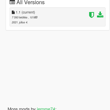
All Versions
1.1
(current)
7 593 letöltés
, 10 MB
2021. július 4.
More mods by
jerome74
: