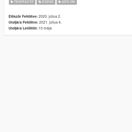
TEHERAUTÓ
DODGE
ADD-ON
2020. július 2.
Először Feltöltve:
2021. július 4.
Utoljára Feltöltve:
10 órája
Utoljára Letöltött: