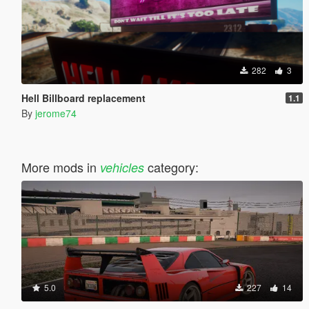
282
3
Hell Billboard replacement
1.1
By
jerome74
More mods in
category:
vehicles
5.0
227
14