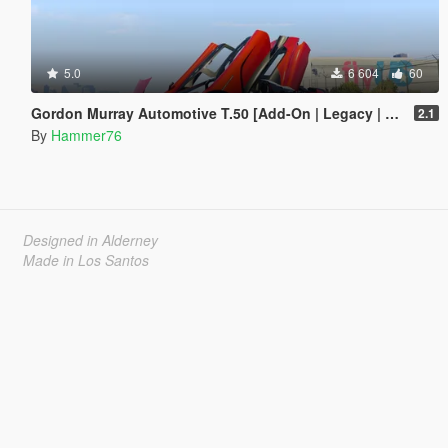
5.0
6 604
60
Gordon Murray Automotive T.50 [Add-On | Legacy | Enhanced]
2.1
By
Hammer76
Designed in Alderney
Made in Los Santos