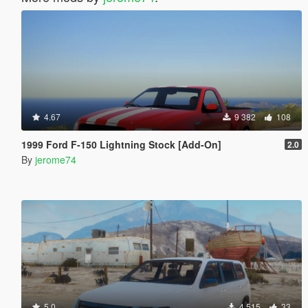
4.67
9 382
108
1999 Ford F-150 Lightning Stock [Add-On]
2.0
By
jerome74
5.0
4 515
33