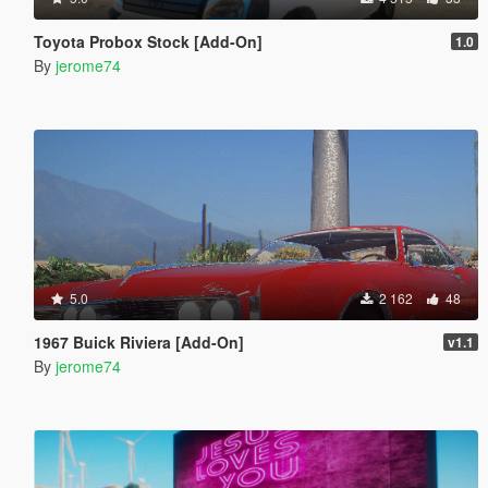
Toyota Probox Stock [Add-On]
1.0
By
jerome74
5.0
2 162
48
1967 Buick Riviera [Add-On]
v1.1
By
jerome74