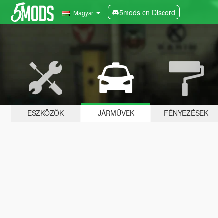
5mods on Discord
Magyar
ESZKÖZÖK
JÁRMŰVEK
FÉNYEZÉSEK