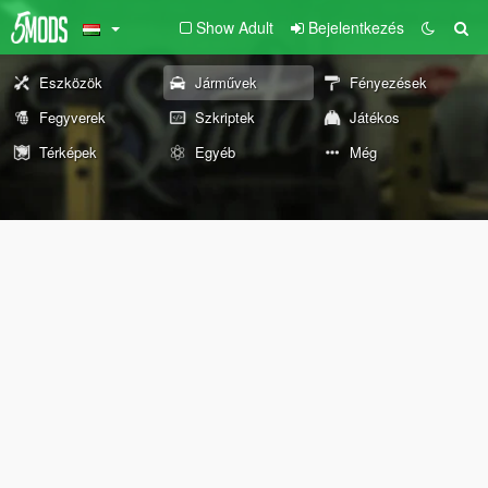
Show Adult
Bejelentkezés
Eszközök
Járművek
Fényezések
Fegyverek
Szkriptek
Játékos
Térképek
Egyéb
Még