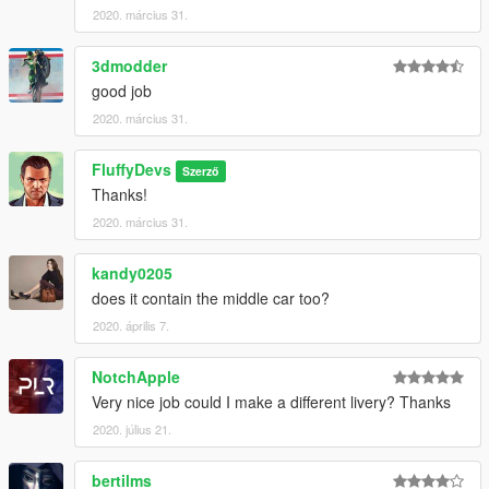
2020. március 31.
3dmodder
good job
2020. március 31.
FluffyDevs
Szerző
Thanks!
2020. március 31.
kandy0205
does it contain the middle car too?
2020. április 7.
NotchApple
Very nice job could I make a different livery? Thanks
2020. július 21.
bertilms