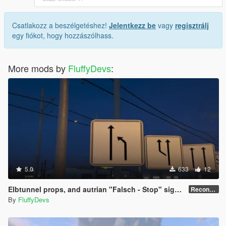
Csatlakozz a beszélgetéshez!
Jelentkezz be
vagy
regisztrálj
egy fiókot, hogy hozzászólhass.
More mods by
FluffyDevs
:
5.0
633
12
Elbtunnel props, and autrian "Falsch - Stop" signs for wrong way.
Recontinued
By
FluffyDevs