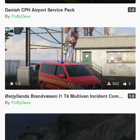
Danish CPH Airport Service Pack
1.0
By
FluffyDevs
5.0
942
3
Østjyllands Brandvæsen I1 T6 Multivan Incident Commander
1.0
By
FluffyDevs