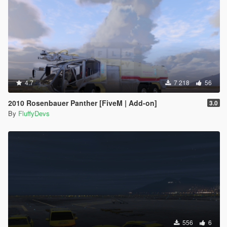
4.7
7 218
56
2010 Rosenbauer Panther [FiveM | Add-on]
3.0
By
FluffyDevs
556
6