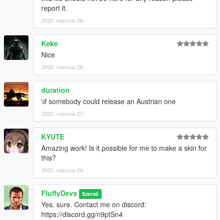
report it.
2020. március 26.
Keke
Nice
2020. március 26.
duration
\if somebody could release an Austrian one
2020. március 27.
KYUTE
Amazing work! Is it possible for me to make a skin for
this?
2020. március 29.
FluffyDevs
Szerző
Yes, sure. Contact me on discord:
https://discord.gg/n9ptSn4