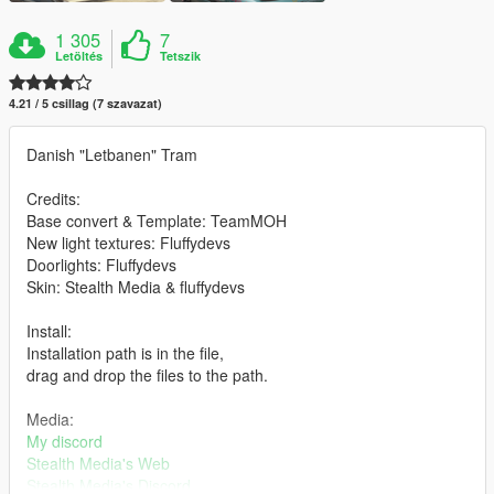
1 305
7
Letöltés
Tetszik
4.21 / 5 csillag (7 szavazat)
Danish "Letbanen" Tram
Credits:
Base convert & Template: TeamMOH
New light textures: Fluffydevs
Doorlights: Fluffydevs
Skin: Stealth Media & fluffydevs
Install:
Installation path is in the file,
drag and drop the files to the path.
Media:
My discord
Stealth Media's Web
Stealth Media's Discord