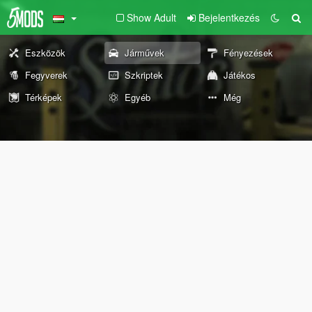
Show Adult
Bejelentkezés
Eszközök
Járművek
Fényezések
Fegyverek
Szkriptek
Játékos
Térképek
Egyéb
Még