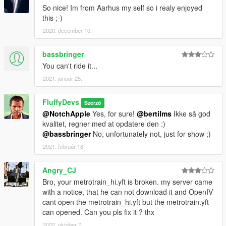
So nice! Im from Aarhus my self so i realy enjoyed
this ;-)
2020. december 10.
bassbringer
You can't ride it...
2021. január 25.
FluffyDevs
Szerző
@NotchApple
Yes, for sure!
@bertilms
Ikke så god
kvalitet, regner med at opdatere den :)
@bassbringer
No, unfortunately not, just for show ;)
2021. február 18.
Angry_CJ
Bro, your metrotrain_hi.yft is broken. my server came
with a notice, that he can not download it and OpenIV
cant open the metrotrain_hi.yft but the metrotrain.yft
can opened. Can you pls fix it ? thx
2022. október 7.