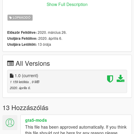
Stealth Media's Facebook Page
Show Full Description
Enjoy!
LOPAKODÓ
2020. március 26.
Először Feltöltve:
2020. április 6.
Utoljára Feltöltve:
13 órája
Utoljára Letöltött:
All Versions
1.0
(current)
1 159 letöltés
, 9 MB
2020. április 6.
13 Hozzászólás
gta5-mods
This file has been approved automatically. If you think
this file should not be here for any reason please