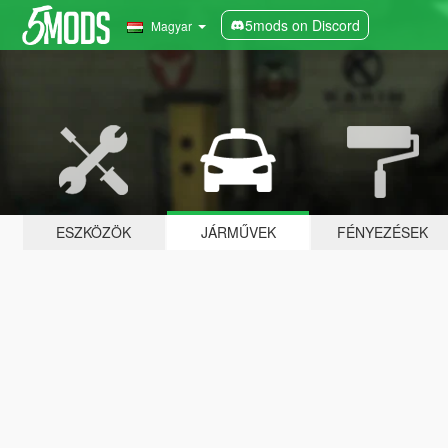
5mods on Discord
Magyar
ESZKÖZÖK
JÁRMŰVEK
FÉNYEZÉSEK