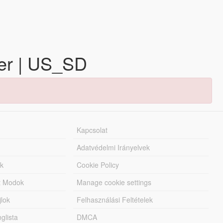
ber | US_SD
Kapcsolat
Adatvédelmi Irányelvek
k
Cookie Policy
tt Modok
Manage cookie settings
jlok
Felhasználási Feltételek
lista
DMCA