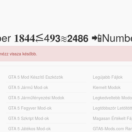
𝟏𝟖𝟒𝟒⥶4𝟗𝟯≋𝟮𝟰𝟴𝟲 📲Num
 nézz vissza később.
GTA 5 Mod Készítő Eszközök
Legújabb Fájlok
GTA 5 Jármű Mod-ok
Kiemelt Modok
GTA 5 Járműfényezési Modok
Legkedveltebb Modo
GTA 5 Fegyver Mod-ok
Legtöbbször Letöltö
GTA 5 Szkript Mod-ok
Magasan Értékelt Fá
GTA 5 Játékos Mod-ok
GTA5-Mods.com Rang