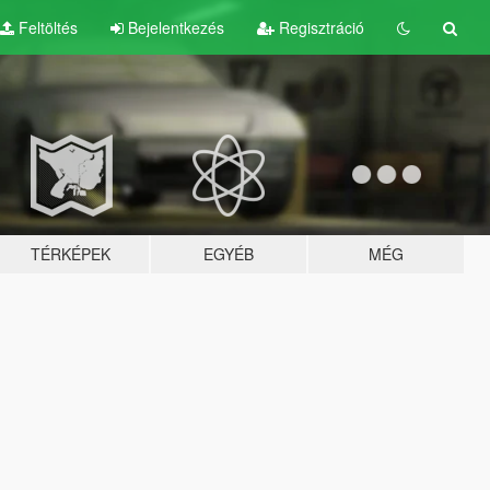
Feltöltés
Bejelentkezés
Regisztráció
TÉRKÉPEK
EGYÉB
MÉG