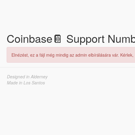
Coinbase📔 Support Number 
Elnézést, ez a fájl még mindig az admin elbírálására vár. Kérlek,
Designed in Alderney
Made in Los Santos