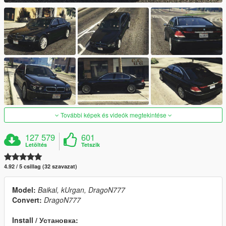
További képek és videók megtekintése
127 579
601
Letöltés
Tetszik
4.92 / 5 csillag (32 szavazat)
Model:
Baikal, kUrgan, DragoN777
Convert:
DragoN777
Install / Установка: