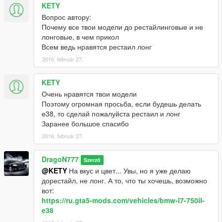
KETY
Вопрос автору:
Почему все твои модели до рестайлинговые и не
лонговые, в чем прикол
Всем ведь нравятся рестаил лонг
2016. február 27.
KETY
Очень нравятся твои модели
Поэтому огромная просьба, если будешь делать
е38, то сделай пожалуйста рестаил и лонг
Заранее большое спасибо
2016. február 27.
DragoN777
Szerző
@KETY
На вкус и цвет... Увы, но я уже делаю
дорестайл, не лонг. А то, что ты хочешь, возможно
вот:
https://ru.gta5-mods.com/vehicles/bmw-l7-750il-
e38