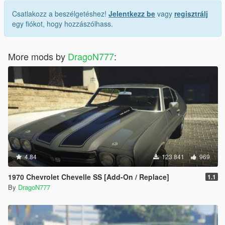
Csatlakozz a beszélgetéshez!
Jelentkezz be
vagy
regisztrálj
egy fiókot, hogy hozzászólhass.
More mods by
DragoN777
:
4.84
123 841
969
1970 Chevrolet Chevelle SS [Add-On / Replace]
1.1
By
DragoN777