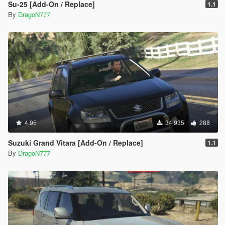
Su-25 [Add-On / Replace]
1.1
By
DragoN777
4.95
34 935
288
Suzuki Grand Vitara [Add-On / Replace]
1.1
By
DragoN777