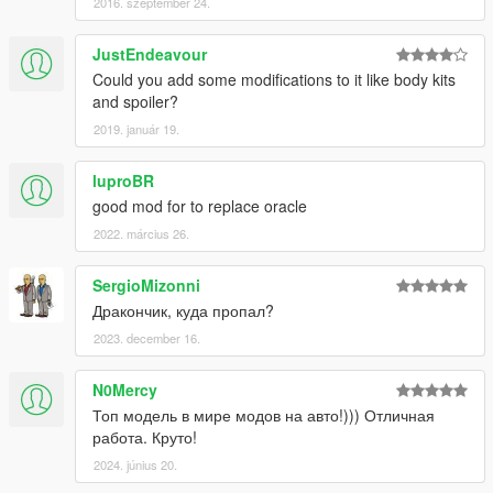
2016. szeptember 24.
JustEndeavour
Could you add some modifications to it like body kits
and spoiler?
2019. január 19.
luproBR
good mod for to replace oracle
2022. március 26.
SergioMizonni
Дракончик, куда пропал?
2023. december 16.
N0Mercy
Топ модель в мире модов на авто!))) Отличная
работа. Круто!
2024. június 20.