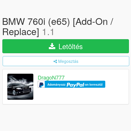
BMW 760i (e65) [Add-On /
Replace]
1.1
Letöltés
Megosztás
DragoN777
Adományozz
-on keresztül