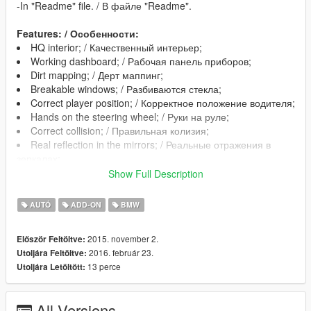
-In "Readme" file. / В файле "Readme".
Features: / Особенности:
HQ interior; / Качественный интерьер;
Working dashboard; / Рабочая панель приборов;
Dirt mapping; / Дерт маппинг;
Breakable windows; / Разбиваются стекла;
Correct player position; / Корректное положение водителя;
Hands on the steering wheel; / Руки на руле;
Correct collision; / Правильная колизия;
Real reflection in the mirrors; / Реальные отражения в
зеркалах;
The wood in interior is painted the second color / Дерево в
Show Full Description
интерьере красится во второй цвет
AUTÓ
ADD-ON
BMW
Changes in version 1.1: / Изменения в версии 1.1:
2015. november 2.
Először Feltöltve:
Added Add-On version / Добавлена Адд-Он версия;
2016. február 23.
Utoljára Feltöltve:
Added Low-poly Lods( for optimization purposes) /
13 perce
Utoljára Letöltött:
Добавлены Low-poly лоды( в целях оптимизации);
Fixed incorrect display of disk when a broken tyre /
Исправлено некорректное отображение диска, при
All Versions