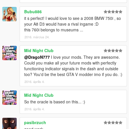
Bubu886
it s perfect! I would love to see a 2008 BMW 750i , so
your A8 D3 would have a rival ingame :D
this 760i belongs to museums ...
2016. március 24.
Mid Night Club
@DragoN777
I love your mods. They are awesome.
Could you make all your future mods with perfectly
functioning indicator signals in the dash and outside
too? You'd be the best GTA V modder imo if you do. :)
2016. április 4.
Mid Night Club
So the oracle is based on this... :)
2016. április 4.
pasibrzuch