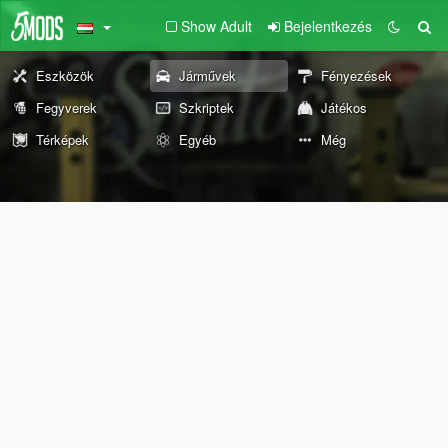
Show Adult
Bejelentkezés
Eszközök
Járművek
Fényezések
Fegyverek
Szkriptek
Játékos
Térképek
Egyéb
Még