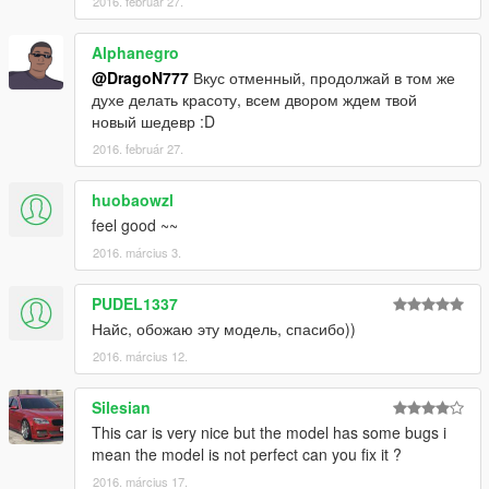
2016. február 27.
Alphanegro
@DragoN777
Вкус отменный, продолжай в том же
духе делать красоту, всем двором ждем твой
новый шедевр :D
2016. február 27.
huobaowzl
feel good ~~
2016. március 3.
PUDEL1337
Найс, обожаю эту модель, спасибо))
2016. március 12.
Silesian
This car is very nice but the model has some bugs i
mean the model is not perfect can you fix it ?
2016. március 17.