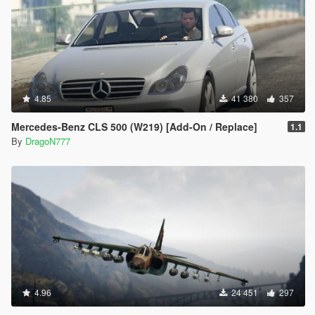
4.85
41 380
357
Mercedes-Benz CLS 500 (W219) [Add-On / Replace]
1.1
By
DragoN777
4.96
24 451
297