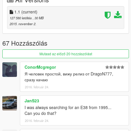
лопнувшей покрышке
1.1
(current)
127 580 letöltés
, 30 MB
2015. november 2.
67 Hozzászólás
Mutasd az előző 20 hozzászólást
ConorMcgregor
Я человек простой, вижу релиз от DragoN777,
сразу качаю
2016. február 24.
JanS23
I was always searching for an E38 from 1995...
Can you do that?
2016. február 24.