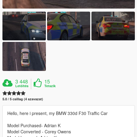
3 448
15
Letöltés
Tetszik
5.0 / 5 csillag (4 szavazat)
Hello, here i present, my BMW 330d F30 Traffic Car
Model Purchased- Adrian K
Model Converted - Corey Owens