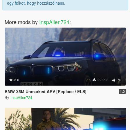
egy fiókot, hogy hozzászólhass.
More mods by
InspAllen724
:
3.0
22 293
70
BMW X5M Unmarked ARV [Replace / ELS]
1.0
By
InspAllen724