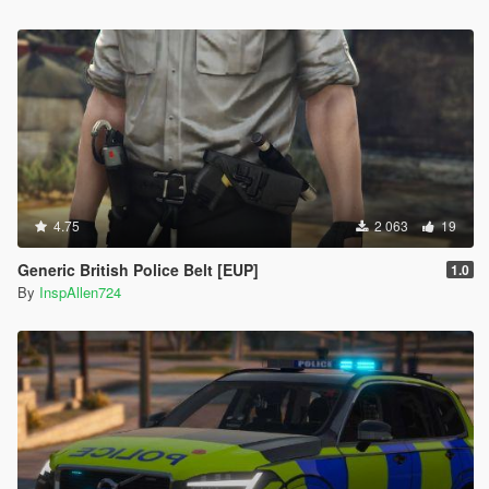
4.75
2 063
19
Generic British Police Belt [EUP]
1.0
By
InspAllen724