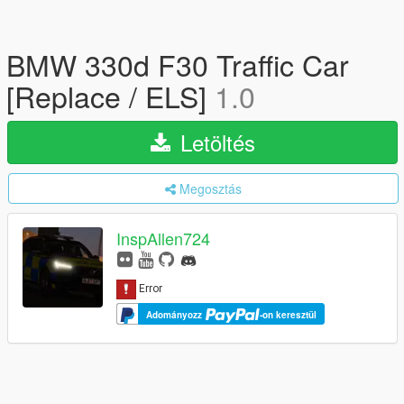
BMW 330d F30 Traffic Car
[Replace / ELS]
1.0
Letöltés
Megosztás
InspAllen724
Adományozz
-on keresztül