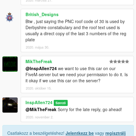
British_Designs
Btw , just saying the PNC roof code of 30 is used by
Derbyshire constabulary and the roof text used is
usually a direct copy of the last 3 numbers of the reg
plate
2020. május 30.
MikTheFreak
@InspAllen724
we want to use this car on our
FiveM-server but we need your permission to do it. Is
it okay if we use this car on the server?
2020. október 15.
InspAllen724
Szerző
@MikTheFreak
Sorry for the late reply, go ahead!
2020. november 2.
Csatlakozz a beszélgetéshez!
Jelentkezz be
vagy
regisztrálj