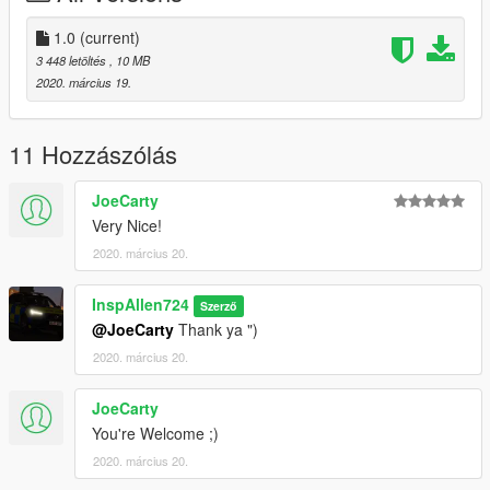
Any queries please message me on discord - Ariana#3790
1.0
(current)
3 448 letöltés
, 10 MB
2020. március 19.
11 Hozzászólás
JoeCarty
Very Nice!
2020. március 20.
InspAllen724
Szerző
@JoeCarty
Thank ya ")
2020. március 20.
JoeCarty
You're Welcome ;)
2020. március 20.