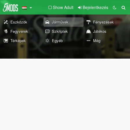
Show Adult
Bejelentkezés
Eszközök
Járművek
Fényezések
Fegyverek
Szkriptek
Játékos
Térképek
Egyéb
Még