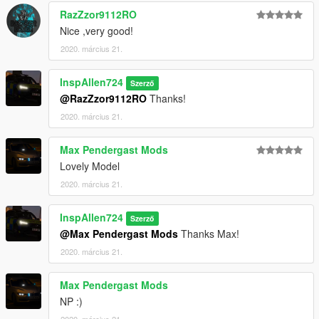
RazZzor9112RO
Nice ,very good!
2020. március 21.
InspAllen724
Szerző
@RazZzor9112RO
Thanks!
2020. március 21.
Max Pendergast Mods
Lovely Model
2020. március 21.
InspAllen724
Szerző
@Max Pendergast Mods
Thanks Max!
2020. március 21.
Max Pendergast Mods
NP :)
2020. március 21.