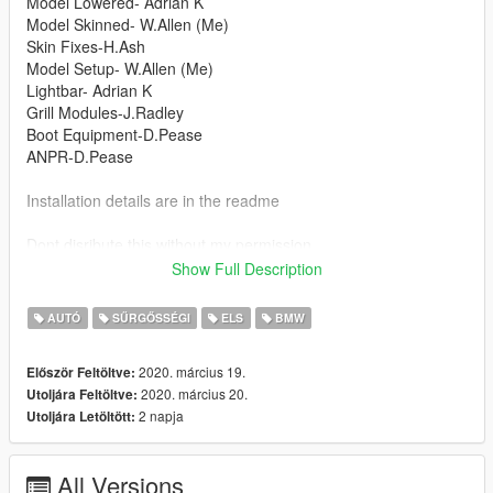
Model Lowered- Adrian K
Model Skinned- W.Allen (Me)
Skin Fixes-H.Ash
Model Setup- W.Allen (Me)
Lightbar- Adrian K
Grill Modules-J.Radley
Boot Equipment-D.Pease
ANPR-D.Pease
Installation details are in the readme
Dont disribute this without my permission
Show Full Description
Do not use in clans without my permission
AUTÓ
SŰRGŐSSÉGI
ELS
BMW
You can retexture for personal use
2020. március 19.
Először Feltöltve:
Changelog
2020. március 20.
Utoljára Feltöltve:
Skin Fixes
2 napja
Utoljára Letöltött:
Added Template
Credit Fixes
All Versions
Thanks for dowloading!