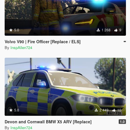
5.0
1 268
9
Volvo V90 | Fire Officer [Replace / ELS]
By
InspAllen724
5.0
2 449
10
Devon and Cornwall BMW X5 ARV [Replace]
1.0
By
InspAllen724