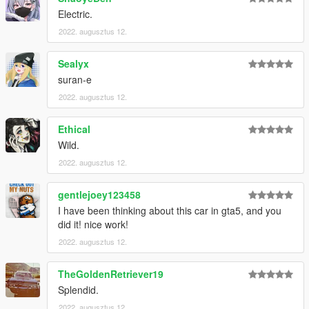
Electric.
2022. augusztus 12.
Sealyx
suran-e
2022. augusztus 12.
Ethical
Wild.
2022. augusztus 12.
gentlejoey123458
I have been thinking about this car in gta5, and you
did it! nice work!
2022. augusztus 12.
TheGoldenRetriever19
Splendid.
2022. augusztus 12.