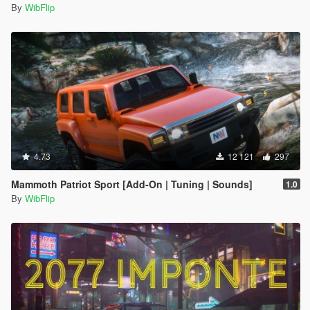
By
WibFlip
4.73
12 121
297
Mammoth Patriot Sport [Add-On | Tuning | Sounds]
1.0
By
WibFlip