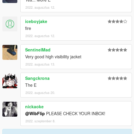
2022. augusztus 12.
iceboyjake
fire
2022. augusztus 12.
SentinelMad
Very good high visibility jacket
2022. augusztus 13.
Sangckrona
The E
2022. augusztus 20.
nickaoke
@WibFlip
PLEASE CHECK YOUR INBOX!
2022. szeptember 8.