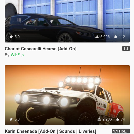
5.0
3 096
112
Chariot Coscarelli Hearse [Add-On]
1.1
By
WibFlip
5.0
2 206
74
Karin Ensenada [Add-On | Sounds | Liveries]
1.1 Hotfix