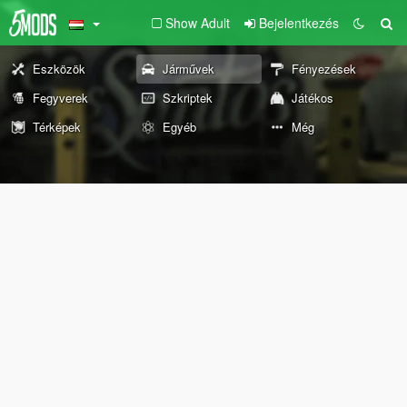
Show Adult
Bejelentkezés
Eszközök
Járművek
Fényezések
Fegyverek
Szkriptek
Játékos
Térképek
Egyéb
Még