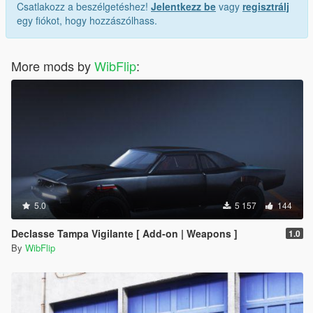
Csatlakozz a beszélgetéshez!
Jelentkezz be
vagy
regisztrálj
egy fiókot, hogy hozzászólhass.
More mods by
WibFlip
:
5.0
5 157
144
Declasse Tampa Vigilante [ Add-on | Weapons ]
1.0
By
WibFlip