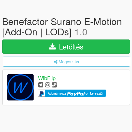
Benefactor Surano E-Motion
[Add-On | LODs]
1.0
Letöltés
Megosztás
WibFlip
Adományozz
-on keresztül