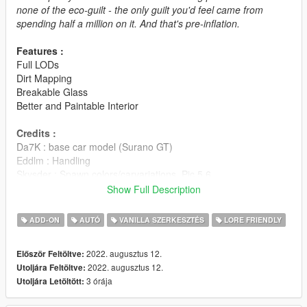
none of the eco-guilt - the only guilt you'd feel came from
spending half a million on it. And that's pre-inflation.
Features :
Full LODs
Dirt Mapping
Breakable Glass
Better and Paintable Interior
Credits :
Da7K : base car model (Surano GT)
Eddlm : Handling
Skysder : Spawn colors/carvariations, Pic 5,6
MyCrystals! : Mod Page Description
Show Full Description
Sealy : Pic 1-4
Sangckrona : Testing
ADD-ON
AUTÓ
VANILLA SZERKESZTÉS
LORE FRIENDLY
Installation is in the readme file.
2022. augusztus 12.
Először Feltöltve:
2022. augusztus 12.
Utoljára Feltöltve:
Vanillaworks Standard License Format (VSmLF-1.0)
3 órája
Utoljára Letöltött:
By downloading this package and/or it's cumulative updates,