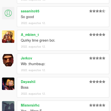
sasanito95
So good
2022. augusztus 12.
A_mbien_t
Quirky lime green boi.
2022. augusztus 12.
Jerkov
Wib :thumbsup:
2022. augusztus 12.
Dayashii
Boss
2022. augusztus 12.
Mistersirhc
Yes... More E