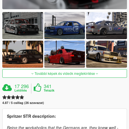
További képek és videók megtekintése
17 296
341
Letöltés
Tetszik
4.87 / 5 csillag (26 szavazat)
Spritzer STR description:
Being the workaholics that the Germans are, they knew well -