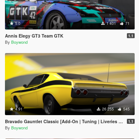
5.0
1 401
71
Annis Elegy GT3 Team GTK
1.1
By
Boywond
4.91
26 255
545
Bravado Gauntlet Classic [Add-On | Tuning | Liveries | Template]
1.1
By
Boywond