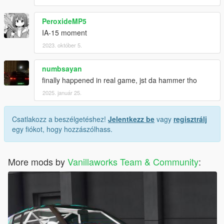
PeroxideMP5
IA-15 moment
2023. október 5.
numbsayan
finally happened in real game, jst da hammer tho
2025. január 25.
Csatlakozz a beszélgetéshez!
Jelentkezz be
vagy
regisztrálj
egy fiókot, hogy hozzászólhass.
More mods by
Vanillaworks Team & Community
: