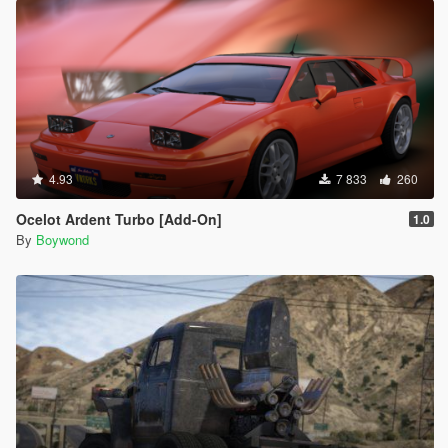
4.93
7 833
260
Ocelot Ardent Turbo [Add-On]
1.0
By
Boywond