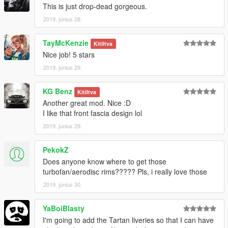
This is just drop-dead gorgeous.
2019. június 28.
TayMcKenzie
Kitíltva
Nice job! 5 stars
2019. június 29.
KG Benz
Kitíltva
Another great mod. Nice :D
I like that front fascia design lol
2019. június 29.
PekokZ
Does anyone know where to get those
turbofan/aerodisc rims????? Pls, i really love those
2019. június 30.
YaBoiBlasty
I'm going to add the Tartan liveries so that I can have