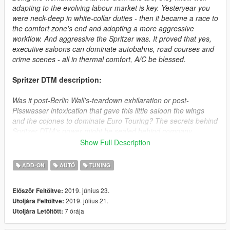
adapting to the evolving labour market is key. Yesteryear you
were neck-deep in white-collar duties - then it became a race to
the comfort zone's end and adopting a more aggressive
workflow. And aggressive the Spritzer was. It proved that yes,
executive saloons can dominate autobahns, road courses and
crime scenes - all in thermal comfort, A/C be blessed.
Spritzer DTM description:
Was it post-Berlin Wall's-teardown exhilaration or post-
Pisswasser intoxication that gave this little saloon the wings
and the cojones to dominate Euro Touring? The secrets behind
Spritzer DTM's power might be sealed behind company
records, but the efforts' fruit can be enjoyed by one and all.
Show Full Description
Don't mind the production year - its no-frills all-thrills
engineering is timeless.
ADD-ON
AUTÓ
TUNING
How to install:
2019. június 23.
Először Feltöltve:
2019. július 21.
Utoljára Feltöltve:
1.Put "spritzer" folder in mods\update\x64\dlcpacks
7 órája
Utoljára Letöltött:
2.Add this line -> dlcpacks:\spritzer\ to the dlclist.xml
(mods\update\update.rpf\common\data)