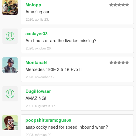
MrJopp
Amazing car
2020. április 23.
axslayer33
Am I nuts or are the liveries missing?
2020. október 20.
MontanaN
Mercedes 190E 2.5-16 Evo II
2020. november 17.
DugiHowser
AMAZING!
2021. augusztus 17.
poopshitteramogus69
asap cocky need for speed inbound when?
2023. március 20.