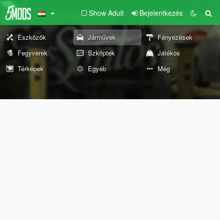
Show Adult
Bejelentkezés
Eszközök
Járművek
Fényezések
Fegyverek
Szkriptek
Játékos
Térképek
Egyéb
Még