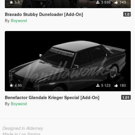
5.0
3 936
143
Bravado Stubby Duneloader [Add-On]
1.0
By
Boywond
4.95
5 123
180
Benefactor Glendale Krieger Special [Add-On]
1.01
By
Boywond
Designed in Alderney
Made in Los Santos