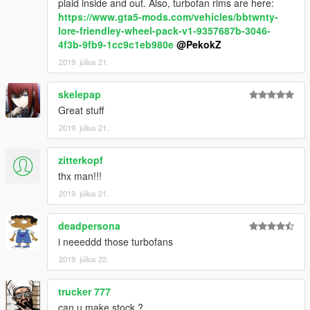
plaid inside and out. Also, turbofan rims are here:
https://www.gta5-mods.com/vehicles/bbtwnty-
lore-friendley-wheel-pack-v1-9357687b-3046-
4f3b-9fb9-1cc9c1eb980e
@PekokZ
2019. július 21.
skelepap
Great stuff
2019. július 21.
zitterkopf
thx man!!!
2019. július 21.
deadpersona
i neeeddd those turbofans
2019. július 22.
trucker 777
can u make stock ?