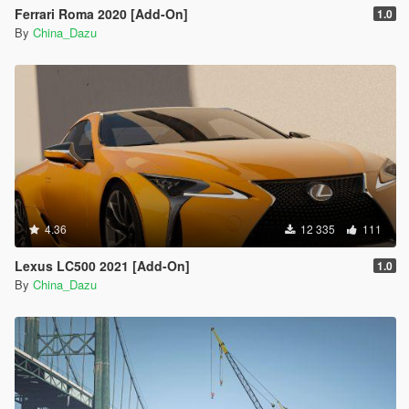
Ferrari Roma 2020 [Add-On]
1.0
By
China_Dazu
4.36
12 335
111
Lexus LC500 2021 [Add-On]
1.0
By
China_Dazu