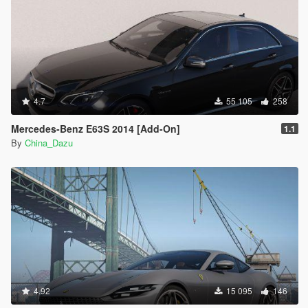
4.7
55 105
258
Mercedes-Benz E63S 2014 [Add-On]
1.1
By
China_Dazu
4.92
15 095
146