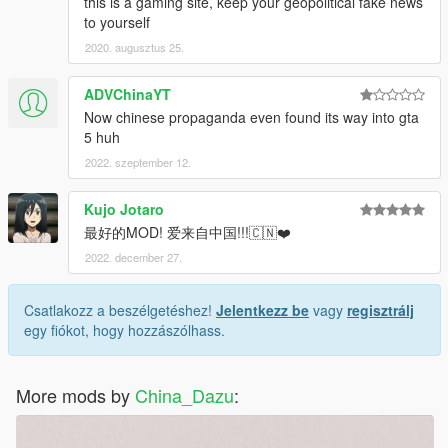
this is a gaming site, keep your geopolitical fake news
to yourself
2020. augusztus 25.
ADVChinaYT
Now chinese propaganda even found its way into gta
5 huh
2022. szeptember 12.
Kujo Jotaro
最好的MOD! 爱来自中国!!!🇨🇳❤️
2022. december 27.
Csatlakozz a beszélgetéshez!
Jelentkezz be
vagy
regisztrálj
egy fiókot, hogy hozzászólhass.
More mods by
China_Dazu
: