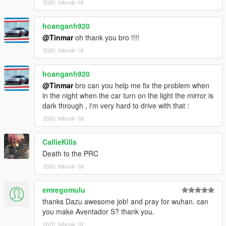
2020. február 18.
hoanganh920
@Tinmar
oh thank you bro !!!!
2020. február 18.
hoanganh920
@Tinmar
bro can you help me fix the problem when
in the night when the car turn on the light the mirror is
dark through , i'm very hard to drive with that :
2020. február 18.
CallieKills
Death to the PRC
2020. február 18.
emregomulu
thanks Dazu awesome job! and pray for wuhan. can
you make Aventador S? thank you.
2020. február 18.