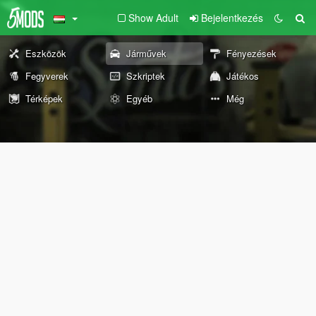
Show Adult
Bejelentkezés
Eszközök
Járművek
Fényezések
Fegyverek
Szkriptek
Játékos
Térképek
Egyéb
Még