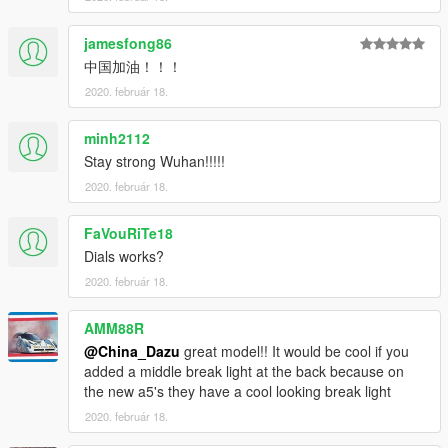
jamesfong86
中国加油！！！
2020. február 18.
minh2112
Stay strong Wuhan!!!!!
2020. február 18.
FaVouRiTe18
Dials works?
2020. február 18.
AMM88R
@China_Dazu
great model!! It would be cool if you
added a middle break light at the back because on
the new a5's they have a cool looking break light
2020. február 18.