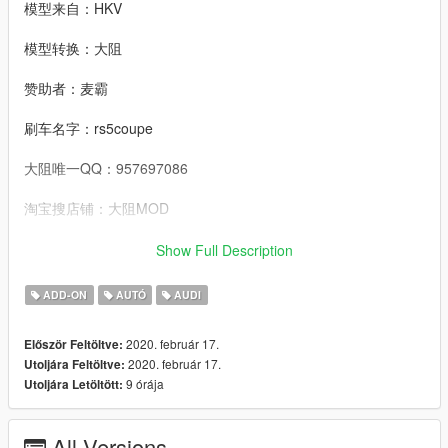
模型来自：HKV
模型转换：大阻
赞助者：麦霸
刷车名字：rs5coupe
大阻唯一QQ：957697086
淘宝搜店铺：大阻MOD
微博搜：Chian_Dazu_大阻
Show Full Description
想玩更多新车朋友可以来参与集资，请先加大群等群主通知：
ADD-ON
AUTÓ
AUDI
GTA5＆MOD『大阻站』 487162377（收费群防止乱加）
2020. február 17.
Először Feltöltve:
Stay Strong Wuhan ！！！！！！
2020. február 17.
Utoljára Feltöltve:
9 órája
Utoljára Letöltött:
This car has a special meaning,Because China has recently
been invaded by the virus, we hope to encourage China! At the
same time, I hope you can have a good time!
All Versions