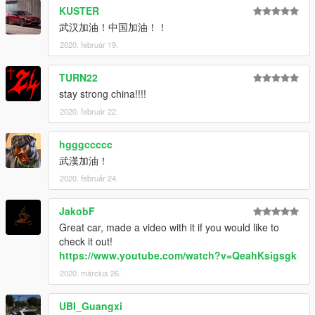
KUSTER
武汉加油！中国加油！！
2020. február 19.
TURN22
stay strong china!!!!
2020. február 22.
hgggccccc
武漢加油！
2020. február 24.
JakobF
Great car, made a video with it if you would like to
check it out!
https://www.youtube.com/watch?v=QeahKsigsgk
2020. március 26.
UBI_Guangxi