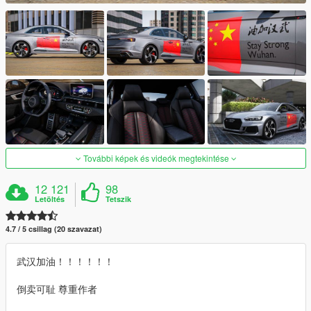
További képek és videók megtekintése
12 121
98
Letöltés
Tetszik
4.7 / 5 csillag (20 szavazat)
武汉加油！！！！！！
倒卖可耻 尊重作者