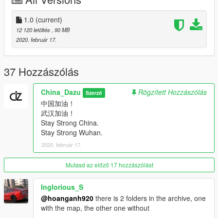
3D model from：HKV
1.0
(current)
Convert：DAZU
12 120 letöltés
, 90 MB
2020. február 17.
Sponsors：Maiba
dlcpacks：rs5coupe
37 Hozzászólás
Facebook.：https://www.facebook.com/Dazumods
China_Dazu
Rögzített Hozzászólás
Szerző
中国加油！
武汉加油！
Stay Strong China.
Stay Strong Wuhan.
2020. február 17.
Mutasd az előző 17 hozzászólást
Inglorious_S
@hoanganh920
there is 2 folders in the archive, one
with the map, the other one without