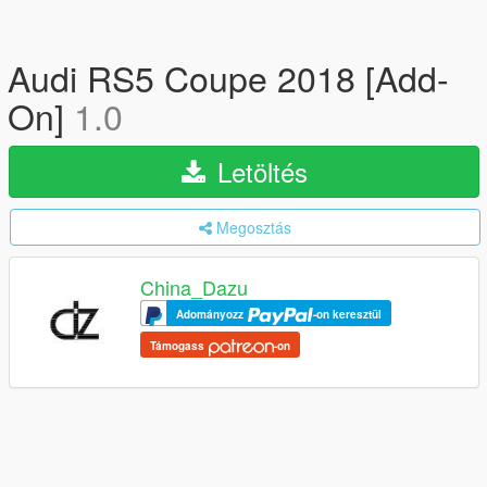
Audi RS5 Coupe 2018 [Add-
On]
1.0
Letöltés
Megosztás
China_Dazu
Adományozz
-on keresztül
Támogass
-on