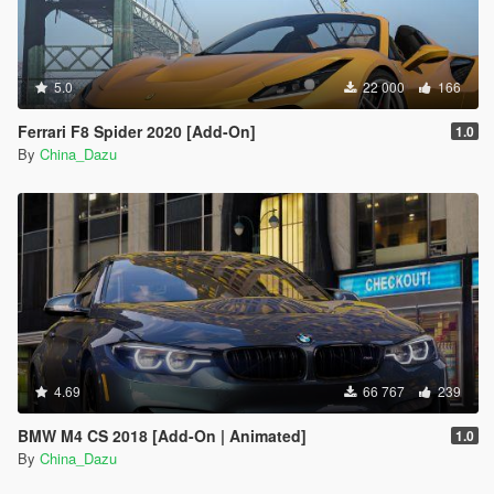
5.0
22 000
166
Ferrari F8 Spider 2020 [Add-On]
1.0
By
China_Dazu
4.69
66 767
239
BMW M4 CS 2018 [Add-On | Animated]
1.0
By
China_Dazu