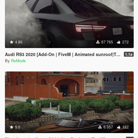
4.86
67 765
272
Audi RS3 2020 [Add-On | FiveM | Animated sunroof|Tuning]
1.1a
By
RsMods
5.0
6 357
122