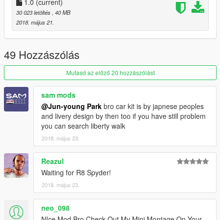
1.0
(current)
30 023 letöltés
, 40 MB
2018. május 21.
49 Hozzászólás
Mutasd az előző 20 hozzászólást
sam mods
@Jun-young Park
bro car kit is by japnese peoples
and livery design by then too if you have still problem
you can search liberty walk
2018. május 23.
Reazul
Waiting for R8 Spyder!
2018. május 23.
neo_098
NIce Mod Bro Check Out My Mini Montage On Your