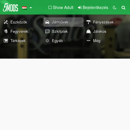
Show Adult
Bejelentkezés
Eszközök
Járművek
Fényezések
Fegyverek
Szkriptek
Játékos
Térképek
Egyéb
Még