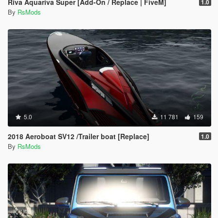
Riva Aquariva Super [Add-On / Replace | FiveM]
1.0
By
RsMods
5.0
11 781
159
2018 Aeroboat SV12 /Trailer boat [Replace]
1.0
By
RsMods