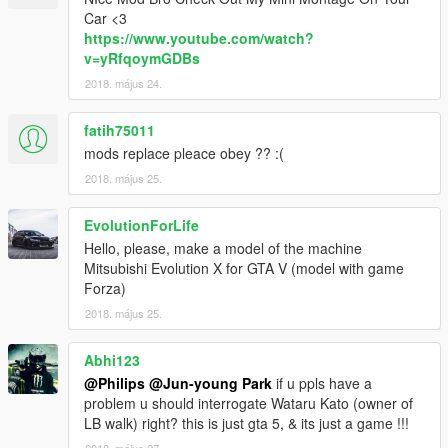
Car <3
https://www.youtube.com/watch?
v=yRfqoymGDBs
2018. május 24.
fatih75011
mods replace pleace obey ?? :(
2018. május 25.
EvolutionForLife
Hello, please, make a model of the machine
Mitsubishi Evolution X for GTA V (model with game
Forza)
2018. május 25.
Abhi123
@Philips
@Jun-young Park
if u ppls have a
problem u should interrogate Wataru Kato (owner of
LB walk) right? this is just gta 5, & its just a game !!!