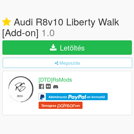
Audi R8v10 Liberty Walk
[Add-on]
1.0
Letöltés
Megosztás
[DTD]RsMods
Adományozz
-on keresztül
Támogass
-on