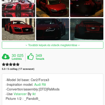
További képek és videók megtekintése
30 025
349
Letöltés
Tetszik
5.0 / 5 csillag (17 szavazat)
-Model 3d base: Csr2/Forza3
-Inspiration model:
Audi R8
-Convertion/assembly:[DTD]RsMods
-Use
Vstancer
By
ikt
Picture 1/2 : _Pandolfi_