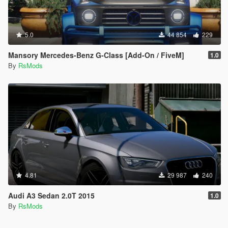
5.0
44 854
229
Mansory Mercedes-Benz G-Class [Add-On / FiveM]
1.0
By
RsMods
4.81
29 987
240
Audi A3 Sedan 2.0T 2015
1.0
By
RsMods