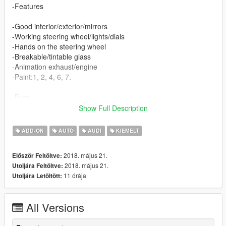
-Features
-Good interior/exterior/mirrors
-Working steering wheel/lights/dials
-Hands on the steering wheel
-Breakable/tintable glass
-Animation exhaust/engine
-Paint:1, 2, 4, 6, 7.
-Bugs
Show Full Description
-No dirt map
-No template
ADD-ON
AUTÓ
AUDI
KIEMELT
Works properly with an updated game!
2018. május 21.
Először Feltöltve:
2018. május 21.
Utoljára Feltöltve:
Instruction in the archive.
11 órája
Utoljára Letöltött:
Enjoy ;)
All Versions