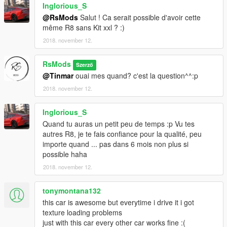
Inglorious_S
@RsMods
Salut ! Ca serait possible d'avoir cette
même R8 sans Kit xxl ? :)
2018. november 12.
RsMods
Szerző
@Tinmar
ouai mes quand? c'est la question^^:p
2018. november 12.
Inglorious_S
Quand tu auras un petit peu de temps :p Vu tes
autres R8, je te fais confiance pour la qualité, peu
importe quand ... pas dans 6 mois non plus si
possible haha
2018. november 12.
tonymontana132
this car is awesome but everytime i drive it i got
texture loading problems
just with this car every other car works fine :(