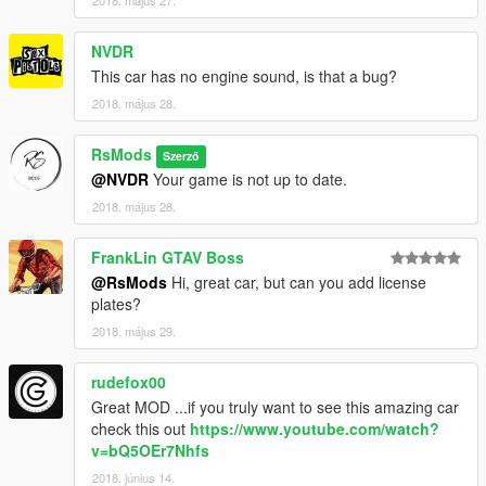
2018. május 27.
NVDR
This car has no engine sound, is that a bug?
2018. május 28.
RsMods
Szerző
@NVDR
Your game is not up to date.
2018. május 28.
FrankLin GTAV Boss
@RsMods
Hi, great car, but can you add license
plates?
2018. május 29.
rudefox00
Great MOD ...if you truly want to see this amazing car
check this out
https://www.youtube.com/watch?
v=bQ5OEr7Nhfs
2018. június 14.