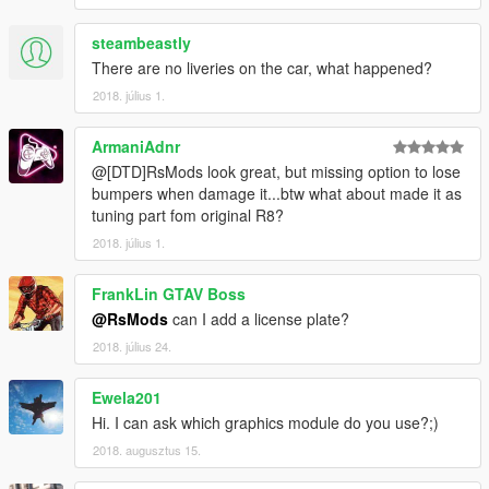
steambeastly
There are no liveries on the car, what happened?
2018. július 1.
ArmaniAdnr
@[DTD]RsMods look great, but missing option to lose
bumpers when damage it...btw what about made it as
tuning part fom original R8?
2018. július 1.
FrankLin GTAV Boss
@RsMods
can I add a license plate?
2018. július 24.
Ewela201
Hi. I can ask which graphics module do you use?;)
2018. augusztus 15.