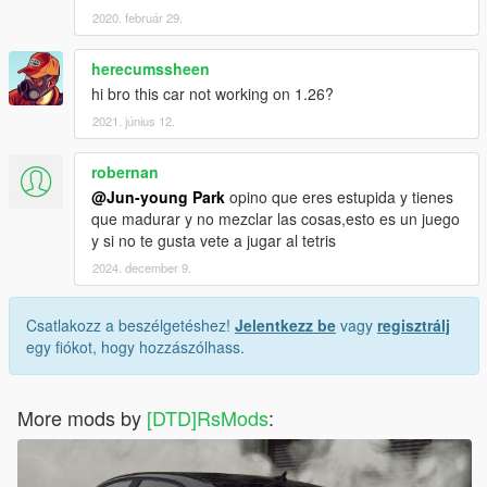
2020. február 29.
herecumssheen
hi bro this car not working on 1.26?
2021. június 12.
robernan
@Jun-young Park
opino que eres estupida y tienes
que madurar y no mezclar las cosas,esto es un juego
y si no te gusta vete a jugar al tetris
2024. december 9.
Csatlakozz a beszélgetéshez!
Jelentkezz be
vagy
regisztrálj
egy fiókot, hogy hozzászólhass.
More mods by
[DTD]RsMods
: