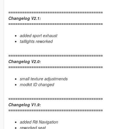
≡≡≡≡≡≡≡≡≡≡≡≡≡≡≡≡≡≡≡≡≡≡≡≡≡≡≡≡≡≡≡≡≡≡≡≡≡≡≡≡≡
Changelog V2.1:
≡≡≡≡≡≡≡≡≡≡≡≡≡≡≡≡≡≡≡≡≡≡≡≡≡≡≡≡≡≡≡≡≡≡≡≡≡≡≡≡≡
added sport exhaust
taillights reworked
≡≡≡≡≡≡≡≡≡≡≡≡≡≡≡≡≡≡≡≡≡≡≡≡≡≡≡≡≡≡≡≡≡≡≡≡≡≡≡≡≡
Changelog V2.0:
≡≡≡≡≡≡≡≡≡≡≡≡≡≡≡≡≡≡≡≡≡≡≡≡≡≡≡≡≡≡≡≡≡≡≡≡≡≡≡≡≡
small texture adjustmends
modkit ID changed
≡≡≡≡≡≡≡≡≡≡≡≡≡≡≡≡≡≡≡≡≡≡≡≡≡≡≡≡≡≡≡≡≡≡≡≡≡≡≡≡≡
Changelog V1.9:
≡≡≡≡≡≡≡≡≡≡≡≡≡≡≡≡≡≡≡≡≡≡≡≡≡≡≡≡≡≡≡≡≡≡≡≡≡≡≡≡≡
added R8 Navigation
reworked seat