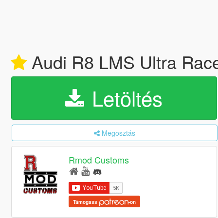
Audi R8 LMS Ultra Rac
Letöltés
Megosztás
Rmod Customs
Támogass
-on