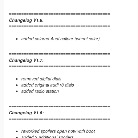
≡≡≡≡≡≡≡≡≡≡≡≡≡≡≡≡≡≡≡≡≡≡≡≡≡≡≡≡≡≡≡≡≡≡≡≡≡≡≡≡≡
Changelog V1.8:
≡≡≡≡≡≡≡≡≡≡≡≡≡≡≡≡≡≡≡≡≡≡≡≡≡≡≡≡≡≡≡≡≡≡≡≡≡≡≡≡≡
added colored Audi caliper (wheel color)
≡≡≡≡≡≡≡≡≡≡≡≡≡≡≡≡≡≡≡≡≡≡≡≡≡≡≡≡≡≡≡≡≡≡≡≡≡≡≡≡≡
Changelog V1.7:
≡≡≡≡≡≡≡≡≡≡≡≡≡≡≡≡≡≡≡≡≡≡≡≡≡≡≡≡≡≡≡≡≡≡≡≡≡≡≡≡≡
removed digital dials
added original audi r8 dials
added radio station
≡≡≡≡≡≡≡≡≡≡≡≡≡≡≡≡≡≡≡≡≡≡≡≡≡≡≡≡≡≡≡≡≡≡≡≡≡≡≡≡≡
Changelog V1.6:
≡≡≡≡≡≡≡≡≡≡≡≡≡≡≡≡≡≡≡≡≡≡≡≡≡≡≡≡≡≡≡≡≡≡≡≡≡≡≡≡≡
reworked spoilers open now with boot
added 2 additional spoilers