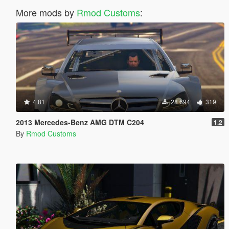
More mods by
Rmod Customs
:
4.81
28 694
319
2013 Mercedes-Benz AMG DTM C204
1.2
By
Rmod Customs