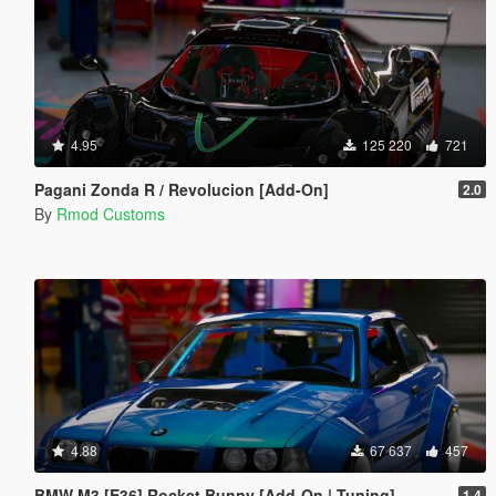
4.95
125 220
721
Pagani Zonda R / Revolucion [Add-On]
2.0
By
Rmod Customs
4.88
67 637
457
BMW M3 [E36] Rocket Bunny [Add-On | Tuning]
1.4