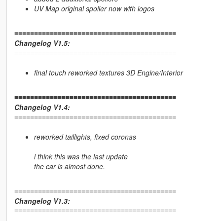
UV Map original spoiler now with logos
≡≡≡≡≡≡≡≡≡≡≡≡≡≡≡≡≡≡≡≡≡≡≡≡≡≡≡≡≡≡≡≡≡≡≡≡≡≡≡≡≡
Changelog V1.5:
≡≡≡≡≡≡≡≡≡≡≡≡≡≡≡≡≡≡≡≡≡≡≡≡≡≡≡≡≡≡≡≡≡≡≡≡≡≡≡≡≡
final touch reworked textures 3D Engine/Interior
≡≡≡≡≡≡≡≡≡≡≡≡≡≡≡≡≡≡≡≡≡≡≡≡≡≡≡≡≡≡≡≡≡≡≡≡≡≡≡≡≡
Changelog V1.4:
≡≡≡≡≡≡≡≡≡≡≡≡≡≡≡≡≡≡≡≡≡≡≡≡≡≡≡≡≡≡≡≡≡≡≡≡≡≡≡≡≡
reworked taillights, fixed coronas
i think this was the last update
the car is almost done.
≡≡≡≡≡≡≡≡≡≡≡≡≡≡≡≡≡≡≡≡≡≡≡≡≡≡≡≡≡≡≡≡≡≡≡≡≡≡≡≡≡
Changelog V1.3:
≡≡≡≡≡≡≡≡≡≡≡≡≡≡≡≡≡≡≡≡≡≡≡≡≡≡≡≡≡≡≡≡≡≡≡≡≡≡≡≡≡