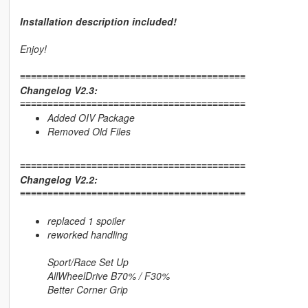
Installation description included!
Enjoy!
≡≡≡≡≡≡≡≡≡≡≡≡≡≡≡≡≡≡≡≡≡≡≡≡≡≡≡≡≡≡≡≡≡≡≡≡≡≡≡≡≡
Changelog V2.3:
≡≡≡≡≡≡≡≡≡≡≡≡≡≡≡≡≡≡≡≡≡≡≡≡≡≡≡≡≡≡≡≡≡≡≡≡≡≡≡≡≡
Added OIV Package
Removed Old Files
≡≡≡≡≡≡≡≡≡≡≡≡≡≡≡≡≡≡≡≡≡≡≡≡≡≡≡≡≡≡≡≡≡≡≡≡≡≡≡≡≡
Changelog V2.2:
≡≡≡≡≡≡≡≡≡≡≡≡≡≡≡≡≡≡≡≡≡≡≡≡≡≡≡≡≡≡≡≡≡≡≡≡≡≡≡≡≡
replaced 1 spoiler
reworked handling
Sport/Race Set Up
AllWheelDrive B70% / F30%
Better Corner Grip