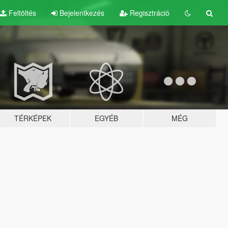
Feltöltés
Bejelentkezés
Regisztráció
TÉRKÉPEK
EGYÉB
MÉG