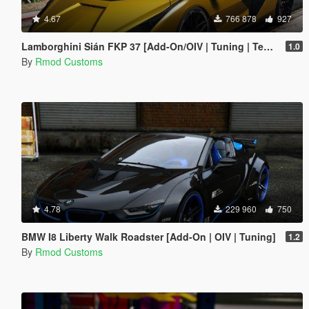
4.67
766 878
927
Lamborghini Sián FKP 37 [Add-On/OIV | Tuning | Template]
1.0
By
Rmod Customs
4.78
229 960
750
BMW I8 Liberty Walk Roadster [Add-On | OIV | Tuning]
1.2
By
Rmod Customs