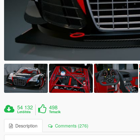
54 132
498
Letöltés
Tetszik
Description
Comments (276)