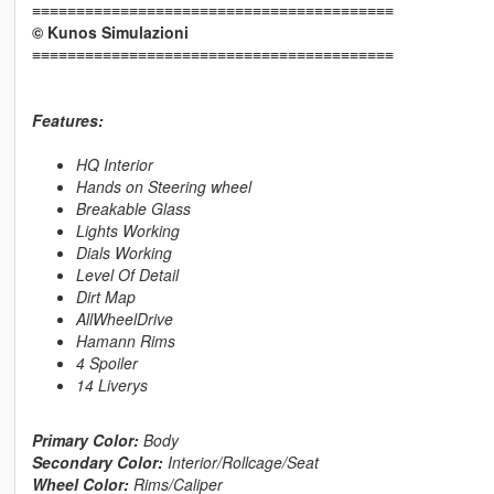
≡≡≡≡≡≡≡≡≡≡≡≡≡≡≡≡≡≡≡≡≡≡≡≡≡≡≡≡≡≡≡≡≡≡≡≡≡≡≡≡≡
© Kunos Simulazioni
≡≡≡≡≡≡≡≡≡≡≡≡≡≡≡≡≡≡≡≡≡≡≡≡≡≡≡≡≡≡≡≡≡≡≡≡≡≡≡≡≡
Features:
HQ Interior
Hands on Steering wheel
Breakable Glass
Lights Working
Dials Working
Level Of Detail
Dirt Map
AllWheelDrive
Hamann Rims
4 Spoiler
14 Liverys
Primary Color:
Body
Secondary Color:
Interior/Rollcage/Seat
Wheel Color:
Rims/Caliper