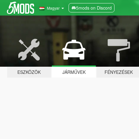
5mods on Discord
Magyar
ESZKÖZÖK
JÁRMŰVEK
FÉNYEZÉSEK