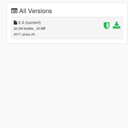
All Versions
2.3
(current)
26 296 letöltés
, 30 MB
2017. június 24.