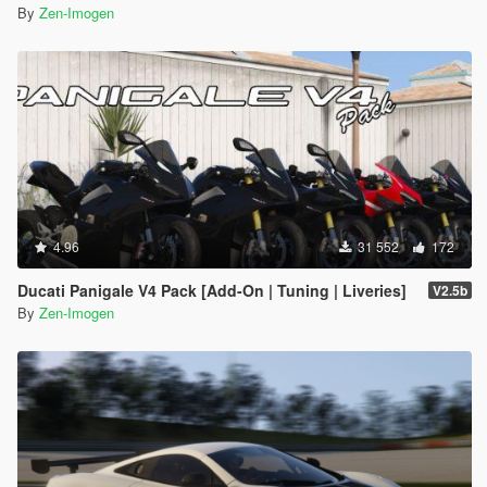
By
Zen-Imogen
4.96
31 552
172
Ducati Panigale V4 Pack [Add-On | Tuning | Liveries]
V2.5b
By
Zen-Imogen