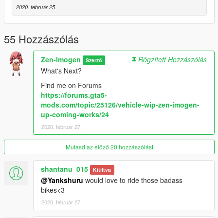
A
: Change the ID for carvariation and carcols
Example
:
2020. február 25.
From :
carcol.meta :
55 Hozzászólás
2204_yzfr1_modkit
Zen-Imogen
Rögzített Hozzászólás
Szerző
To :
What's Next?
1501_yzfr1_modkit
Find me on Forums
From :
https://forums.gta5-
mods.com/topic/25126/vehicle-wip-zen-imogen-
2204_yzfr1_modkit
up-coming-works/24
To:
2020. február 27.
carvariations :
Mutasd az előző 20 hozzászólást
1501_yzfr1_modkit
shantanu_015
Kitíltva
Important Notes :
@Yankshuru
would love to ride those badass
- Prohibited without the author's permission converting the
bikes<3
model into other games.
- Prohibited uploading a 3D model in any resources for
2020. február 27.
download.