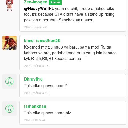
Zen-Imogen
Szerző
@HeavyWolfPL
yeah no shit, I rode a naked bike
too, it's because GTA didn't have a stand up riding
position other than Sanchez animation
2020. március 2.
bimo_ramadhan28
Kok mod mt125,mt03 yg baru, sama mod R3 ga
kebaca ya bro, padahal mod ente yang lain kebaca
kyk R125,R6,R1 kebaca semua
2020. március 18.
Dhruvil18
This bike spawn name?
2020. március 19.
farhankhan
This bike spawn name piz
2020. június 24.