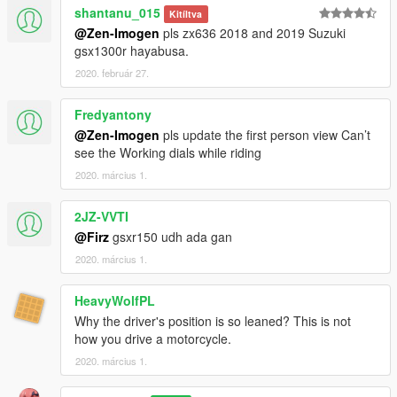
- Prohibited using a modification for commercial purposes.
shantanu_015
Kitíltva
-
Prohibited to Reupload in GTAIND.com
@Zen-Imogen
pls zx636 2018 and 2019 Suzuki
gsx1300r hayabusa.
Special Thanks :
2020. február 27.
-
Ma_Mat
-
BΔL
Fredyantony
@Zen-Imogen
pls update the first person view Can’t
see the Working dials while riding
2020. március 1.
2JZ-VVTI
@Firz
gsxr150 udh ada gan
2020. március 1.
HeavyWolfPL
Why the driver's position is so leaned? This is not
how you drive a motorcycle.
2020. március 1.