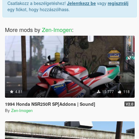
Csatlakozz a beszélgetéshez!
Jelentkezz be
vagy
regisztrálj
egy fiókot, hogy hozzászólhass.
More mods by
Zen-Imogen
:
4.81
15 777
118
1994 Honda NSR250R SP[Addons | Sound]
V2.0
By
Zen-Imogen