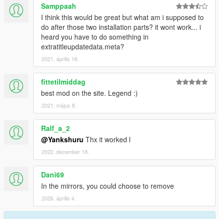
Samppaah
I think this would be great but what am i supposed to
do after those two installation parts? it wont work... i
heard you have to do something in
extratitleupdatedata.meta?
2021. április 18.
fittetilmiddag
best mod on the site. Legend :)
2021. május 8.
Ralf_a_2
@Yankshuru
Thx it worked l
2022. december 18.
Dani69
In the mirrors, you could choose to remove
2026. április 4.