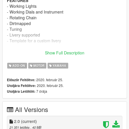
FEATURES
- Working Lights
- Working Dials and Instrument
- Rotating Chain
- Dirtmapped
- Tuning
- Livery supported
- Template for a custom livery
Changelogs V3.0 -> V3.5
:
Show Full Description
-
Fixed
some issue from previous version
-
New
DLC Files Huge thanks to
Yankshuru
ADD-ON
MOTOR
YAMAHA
-
New
Plenty of New Accessories
2020. február 25.
Először Feltöltve:
INSTALLATIONS
2020. február 25.
Utoljára Feltöltve:
1. Copy "mt125" folder to
mods\update\x64\dlcpacks\
7 órája
Utoljára Letöltött:
2. Add "mt125" to the
dlclist.xml
FAQ Times!
All Versions
Q : What's the spawn name?
A : mt125
2.0
(current)
Q
: I can't tune it.
21 351 letöltés
, 40 MB