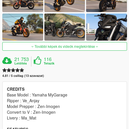
További képek és videók megtekintése
21 753
116
Letöltés
Tetszik
4.81 / 5 csillag (13 szavazat)
CREDITS
Base Model : Yamaha MyGarage
Ripper : Ve_Anjay
Model Prepper : Zen-Imogen
Convert to V : Zen-Imogen
Livery : Ma_Mat