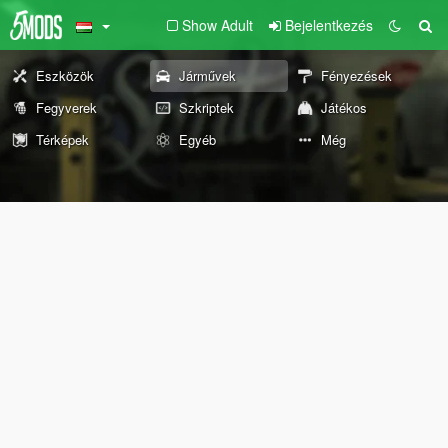
Show Adult
Bejelentkezés
Eszközök
Járművek
Fényezések
Fegyverek
Szkriptek
Játékos
Térképek
Egyéb
Még