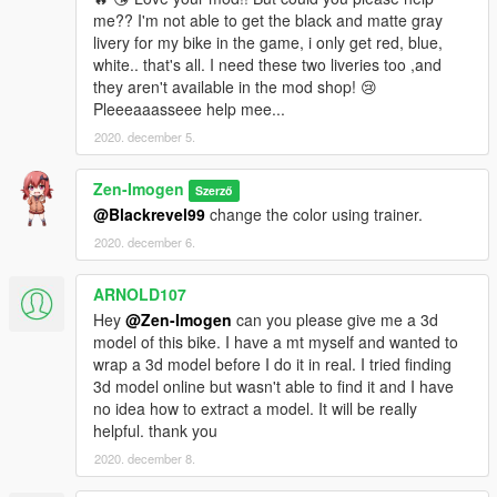
me?? I'm not able to get the black and matte gray
livery for my bike in the game, i only get red, blue,
white.. that's all. I need these two liveries too ,and
they aren't available in the mod shop! 😢
Pleeeaaasseee help mee...
2020. december 5.
Zen-Imogen
Szerző
@Blackrevel99
change the color using trainer.
2020. december 6.
ARNOLD107
Hey
@Zen-Imogen
can you please give me a 3d
model of this bike. I have a mt myself and wanted to
wrap a 3d model before I do it in real. I tried finding
3d model online but wasn't able to find it and I have
no idea how to extract a model. It will be really
helpful. thank you
2020. december 8.