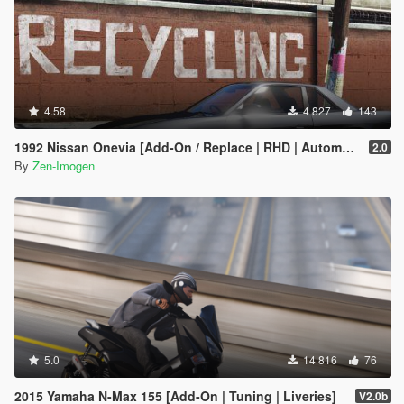
4.58
4 827
143
1992 Nissan Onevia [Add-On / Replace | RHD | Automatic Headlight]
2.0
By
Zen-Imogen
5.0
14 816
76
2015 Yamaha N-Max 155 [Add-On | Tuning | Liveries]
V2.0b