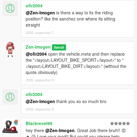
ofir2004
@Zen-Imogen
is there a way to fix the riding
position? like the sanchez one where its sitting
straight
2020. augusztus 7.
Zen-Imogen
Szerző
@ofir2004
open the vehicle.meta and then replace
the "<layout>LAYOUT_BIKE_SPORT</layout>" to "
<layout>LAYOUT_BIKE_DIRT</layout>" (without the
quote obviously)
2020. augusztus 9.
ofir2004
@Zen-Imogen
thank you so so much bro
2020. augusztus 9.
Blackrevel99
hey there
@Zen-Imogen
, Great Job there bruh!! 😍
🔥 😘 Love your mod!! But could you please help