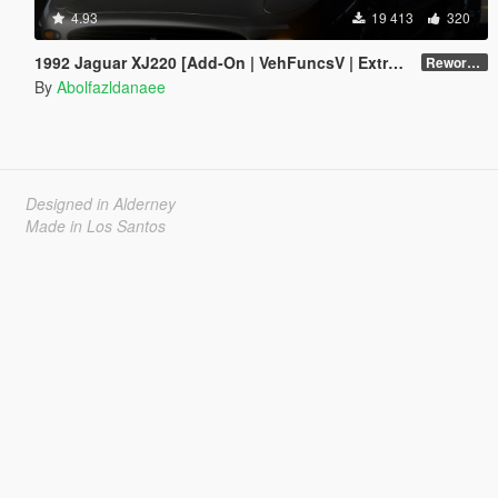
4.93
19 413
320
1992 Jaguar XJ220 [Add-On | VehFuncsV | Extras | Template]
Reworked 1.0
By
Abolfazldanaee
Designed in Alderney
Made in Los Santos