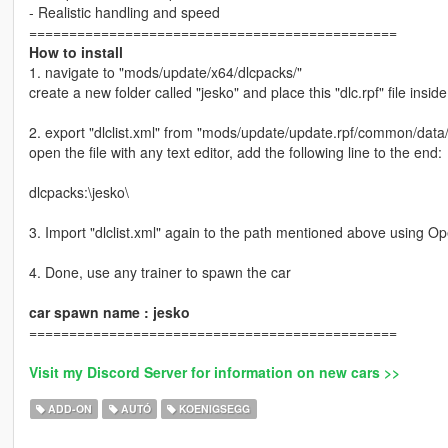
- Realistic handling and speed
==============================================
How to install
1. navigate to "mods/update/x64/dlcpacks/"
create a new folder called "jesko" and place this "dlc.rpf" file inside
2. export "dlclist.xml" from "mods/update/update.rpf/common/data
open the file with any text editor, add the following line to the end:
dlcpacks:\jesko\
3. Import "dlclist.xml" again to the path mentioned above using O
4. Done, use any trainer to spawn the car
car spawn name : jesko
==============================================
Visit my Discord Server for information on new cars >>
ADD-ON
AUTÓ
KOENIGSEGG