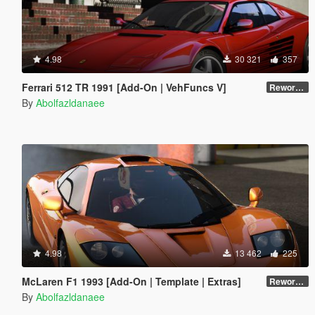
4.98
30 321
357
Ferrari 512 TR 1991 [Add-On | VehFuncs V]
Reworked 1.0
By
Abolfazldanaee
4.98
13 462
225
McLaren F1 1993 [Add-On | Template | Extras]
Reworked 1.0
By
Abolfazldanaee