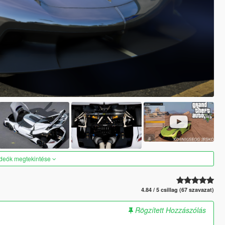
ideók megtekintése
4.84 / 5 csillag (67 szavazat)
Rögzített Hozzászólás