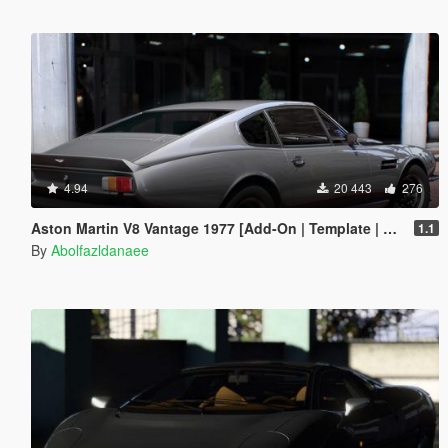
4.94
20 443
276
Aston Martin V8 Vantage 1977 [Add-On | Template | VehFuncsV]
1.1
By
Abolfazldanaee