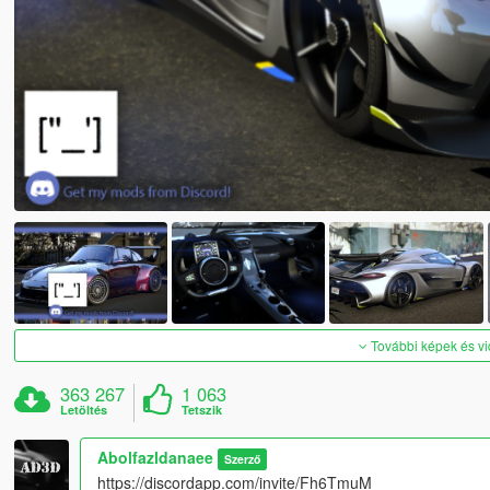
További képek és v
363 267
1 063
Letöltés
Tetszik
Abolfazldanaee
Szerző
https://discordapp.com/invite/Fh6TmuM