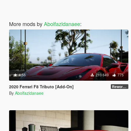
More mods by
Abolfazldanaee
:
4.56
210 649
775
2020 Ferrari F8 Tributo [Add-On]
Reworked 1.0
By
Abolfazldanaee