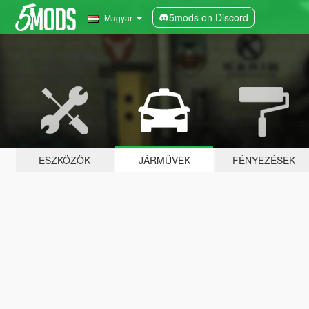
5mods on Discord
Magyar
ESZKÖZÖK
JÁRMŰVEK
FÉNYEZÉSEK