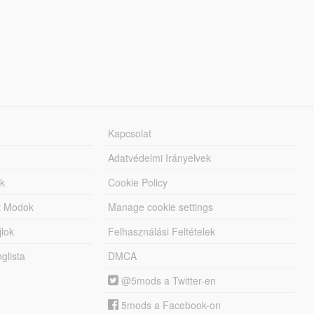
Kapcsolat
Adatvédelmi Irányelvek
k
Cookie Policy
tt Modok
Manage cookie settings
jlok
Felhasználási Feltételek
lista
DMCA
@5mods a Twitter-en
5mods a Facebook-on