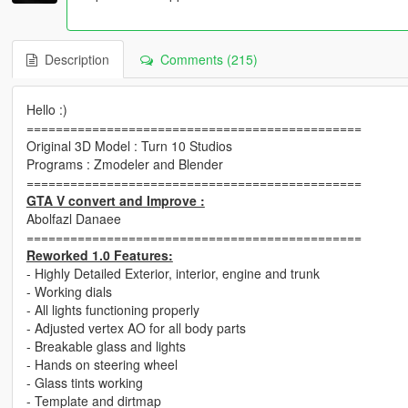
Description
Comments (215)
Hello :)
==============================================
Original 3D Model : Turn 10 Studios
Programs : Zmodeler and Blender
==============================================
GTA V convert and Improve :
Abolfazl Danaee
==============================================
Reworked 1.0 Features:
- Highly Detailed Exterior, interior, engine and trunk
- Working dials
- All lights functioning properly
- Adjusted vertex AO for all body parts
- Breakable glass and lights
- Hands on steering wheel
- Glass tints working
- Template and dirtmap