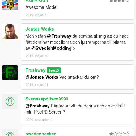
AxelViktorr
Awesome Model
2019. május 17.
Jontes Works
Men vafan
@Freshway
du som sa till mig att du hade
fått dem här modellerna och ljusramperna till bilarna
av
@SwedishModding
:/
2019. május 19.
Freshway
Szerző
@Jontes Works
Vad snackar du om?
2019. május 21.
Svenskapolisen9990
@Freshway
Får jag använda denna och en civilbil i
min FivePD Server ?
2020. november 1.
swedenhacker