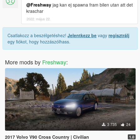
@Freshway
jag kan ej spawna fram bilen utan att det
kraschar
2022. május 22.
Csatlakozz a beszélgetéshez!
Jelentkezz be
vagy
regisztrálj
egy fiókot, hogy hozzászólhass.
More mods by
Freshway
:
3 735
24
2017 Volvo V90 Cross Country | Civilian
1.0