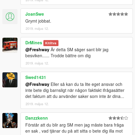
JoanSwe
Grymt jobbat.
2019. május 12.
DrMines
Kitíltva
@Freshway
Är detta SM säger sant blir jag
besviken...... Trodde bättre om dig
2019. május 12.
Swed1431
@Freshway
Eller så kan du ta lite eget ansvar och
inte bete dig barnsligt när någon faktiskt ifrågasätter
det faktum att du använder saker som inte är dina...
2019. május 12.
Danzzkenn
Förstår att du blir arg SM men jag måste bara fråga
en sak , vad tjänar du på att sitta o bete dig illa mot