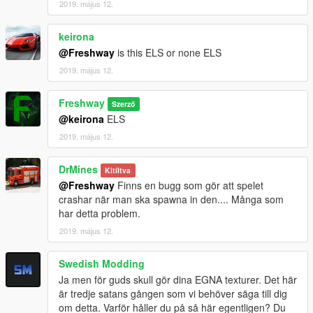
2019. május 12.
keirona
@Freshway
is this ELS or none ELS
2019. május 12.
Freshway
Szerző
@keirona
ELS
2019. május 12.
DrMines
Kitíltva
@Freshway
Finns en bugg som gör att spelet
crashar när man ska spawna in den.... Många som
har detta problem.
2019. május 12.
Swedish Modding
Ja men för guds skull gör dina EGNA texturer. Det här
är tredje satans gången som vi behöver säga till dig
om detta. Varför håller du på så här egentligen? Du