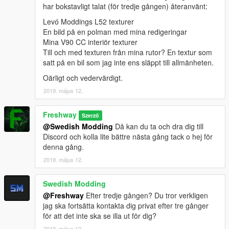
har bokstavligt talat (för tredje gången) återanvänt:
Levó Moddings L52 texturer
En bild på en polman med mina redigeringar
Mina V90 CC interiör texturer
Till och med texturen från mina rutor? En textur som
satt på en bil som jag inte ens släppt till allmänheten.
Oärligt och vedervärdigt.
2019. május 12.
Freshway
Szerző
@Swedish Modding
Då kan du ta och dra dig till
Discord och kolla lite bättre nästa gång tack o hej för
denna gång.
2019. május 12.
Swedish Modding
@Freshway
Efter tredje gången? Du tror verkligen
jag ska fortsätta kontakta dig privat efter tre gånger
för att det inte ska se illa ut för dig?
2019. május 12.