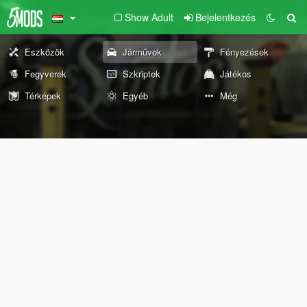
Show Adult
Bejelentkezés
Eszközök
Járművek
Fényezések
Fegyverek
Szkriptek
Játékos
Térképek
Egyéb
Még