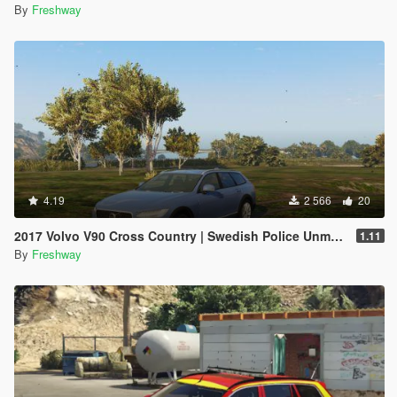
By
Freshway
4.19
2 566
20
2017 Volvo V90 Cross Country | Swedish Police Unmarked
1.11
By
Freshway