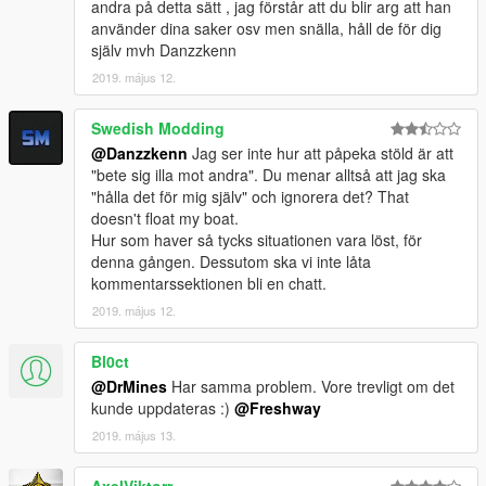
andra på detta sätt , jag förstår att du blir arg att han
använder dina saker osv men snälla, håll de för dig
själv mvh Danzzkenn
2019. május 12.
Swedish Modding
@Danzzkenn
Jag ser inte hur att påpeka stöld är att
"bete sig illa mot andra". Du menar alltså att jag ska
"hålla det för mig själv" och ignorera det? That
doesn't float my boat.
Hur som haver så tycks situationen vara löst, för
denna gången. Dessutom ska vi inte låta
kommentarssektionen bli en chatt.
2019. május 12.
Bl0ct
@DrMines
Har samma problem. Vore trevligt om det
kunde uppdateras :)
@Freshway
2019. május 13.