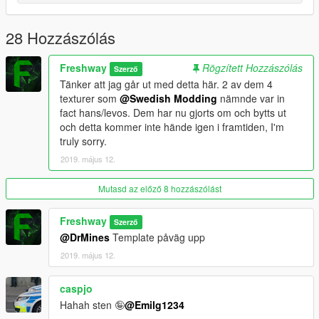
28 Hozzászólás
Freshway
Rögzített Hozzászólás
Szerző
Tänker att jag går ut med detta här. 2 av dem 4
texturer som
@Swedish Modding
nämnde var in
fact hans/levos. Dem har nu gjorts om och bytts ut
och detta kommer inte hände igen i framtiden, I'm
truly sorry.
2019. május 12.
Mutasd az előző 8 hozzászólást
Freshway
Szerző
@DrMines
Template påväg upp
2019. május 12.
caspjo
Hahah sten 🤪
@Emilg1234