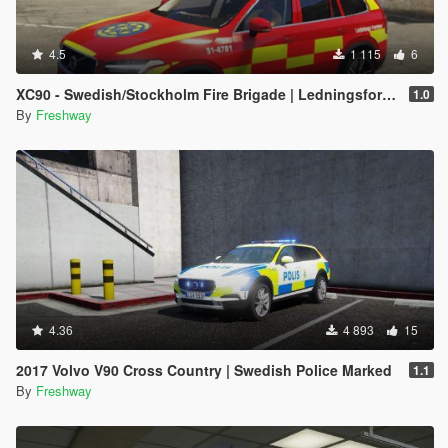
4.5
1 115
6
XC90 - Swedish/Stockholm Fire Brigade | Ledningsfordon | 2017
1.0
By
Freshway
4.36
4 893
15
2017 Volvo V90 Cross Country | Swedish Police Marked
1.1
By
Freshway