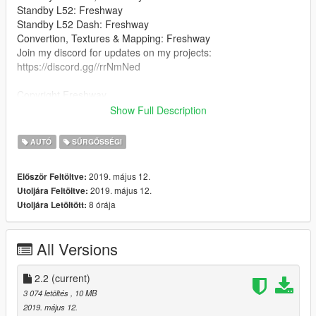
Standby L52: Freshway
Standby L52 Dash: Freshway
Convertion, Textures & Mapping: Freshway
Join my discord for updates on my projects:
https://discord.gg//rrNmNed
Copyright Freshway
Show Full Description
You may NOT redistribute this model without my
permission. You are allowed to make skins for it though :)
AUTÓ
SŰRGŐSSÉGI
2019. május 12.
Először Feltöltve:
2019. május 12.
Utoljára Feltöltve:
8 órája
Utoljára Letöltött:
All Versions
2.2
(current)
3 074 letöltés
, 10 MB
2019. május 12.