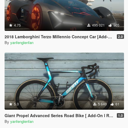
4.75
495 021
905
2018 Lamborghini Terzo Millennio Concept Car [Add-On l Manual Spoiler]
2.0
By
yanfenglenfan
5.0
5 640
61
Giant Propel Advanced Series Road Bike [ Add-On l Replace l Template ]
1.0
By
yanfenglenfan