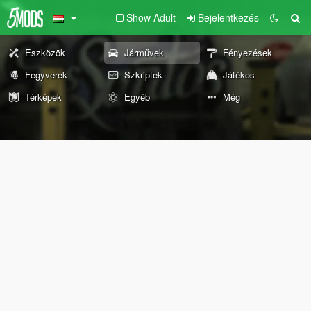
Show Adult
Bejelentkezés
Eszközök
Járművek
Fényezések
Fegyverek
Szkriptek
Játékos
Térképek
Egyéb
Még