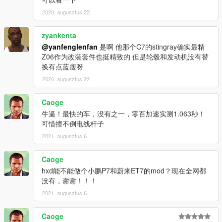
2020. augusztus 22.
zyankenta
@yanfenglenfan
是啊 他那个C7的stingray确实最精
Z06作为改装套件也挺精致的 但是轮毂和发动机没有替
换有点蓝瘦呀
2020. augusztus 22.
Caoge
牛逼！最快的车，没有之一，零百加速实测1.063秒！
可惜撞不倒电线杆子
2021. augusztus 6.
Caoge
hxd能不能做个小鹏P7和蔚来ET7的mod？现在全网都
没有，谢谢！！！
2021. augusztus 6.
Caoge