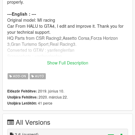
properly.
---English：---
Original model: MI racing
Car From HALU to GTA4, I edit and improve it. Thank you for
your technical support.
HQ Parts from CSR Racing2,Assetto Corsa,Forza Horizon
3,Gran Turismo Sport,Real Racing3.
Converted to GTAV : yanfenglenfan
Screenshots : yanfenglenfan
Show Full Description
---update:---
V2.6
ADD-ON
AUTÓ
-Fixed the problem of abnormal display of vehicle name
-Improved performance data
2019. június 10.
Először Feltöltve:
2020. március 22.
Utoljára Feltöltve:
V2.5
41 perce
Utoljára Letöltött:
-Fixed the problem that the right suspension was higher than
the left suspension.
-Improve the mapping of body stains
All Versions
-Fixed some BUGs
-Fixed the problem that the car name was not displayed in the
refitting shop.
2.6
(current)