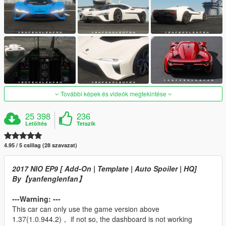
További képek és videók megtekintése
25 398
236
Letöltés
Tetszik
4.95 / 5 csillag (28 szavazat)
2017 NIO EP9 [ Add-On | Template | Auto Spoiler | HQ]
By【yanfenglenfan】
---Warning: ---
This car can only use the game version above
1.37(1.0.944.2)， if not so, the dashboard is not working