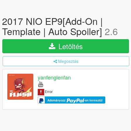
2017 NIO EP9[Add-On |
Template | Auto Spoiler]
2.6
Letöltés
Megosztás
yanfenglenfan
Adományozz
-on keresztül