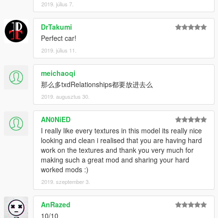
2019. július 7.
---Copyright notice: ---
please do not upload any of my mod to other websites or sell
DrTakumi
them illegally without permission.
Perfect car!
2019. július 11.
That's all Enjoy it!
meichaoqi
那么多txdRelationships都要放进去么
2019. augusztus 30.
AN0NiED
I really like every textures in this model its really nice
looking and clean i realised that you are having hard
work on the textures and thank you very much for
making such a great mod and sharing your hard
worked mods :)
2019. szeptember 3.
AnRazed
10/10