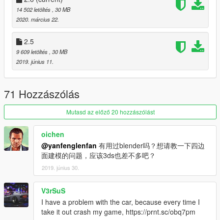
14 502 letöltés
, 30 MB
V2.0
2020. március 22.
Repair and delete some maps
2.5
---Features： ---
9 609 letöltés
, 30 MB
- high precision external details
2019. június 11.
- medium precision internal details
- normal working digital dashboard
- correct collision volume
71 Hozzászólás
- normal working light
- hand in the steering wheel
Mutasd az előző 20 hozzászólást
- broken glass
- the correct first person perspective
oichen
- Smooth reflections
@yanfenglenfan
有用过blender吗？想请教一下四边
- High definition rearview mirror
面建模的问题，应该3ds也差不多吧？
- Open doors,
2019. június 30.
---Installation: ---
read the readme
V3rSuS
I have a problem with the car, because every time I
You can use Simple Trainer or menyoo Spawn it by name ：
take it out crash my game, https://prnt.sc/obq7pm
ep9