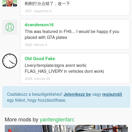
刚刚打分点错了，改一下
2021. augusztus 6.
dcanderson16
This was featured in FH5... I would be happy if you
placed with GTA plates
2022. február 4.
Old Good Fake
Livery/template/signs arent work(
FLAG_HAS_LIVERY in vehicles dont work(
2025. március 25.
Csatlakozz a beszélgetéshez!
Jelentkezz be
vagy
regisztrálj
egy fiókot, hogy hozzászólhass.
More mods by
yanfenglenfan
: