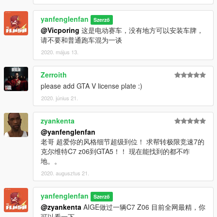
yanfenglenfan
Szerző
@Vicporing
这是电动赛车，没有地方可以安装车牌，
请不要和普通跑车混为一谈
2020. május 13.
Zerroith
please add GTA V license plate :)
2020. június 21.
zyankenta
@yanfenglenfan
老哥 超爱你的风格细节超级到位！ 求帮转极限竞速7的
克尔维特C7 z06到GTA5！！ 现在能找到的都不咋
地。。
2020. augusztus 21.
yanfenglenfan
Szerző
@zyankenta
AIGE做过一辆C7 Z06 目前全网最精，你
可以看一下