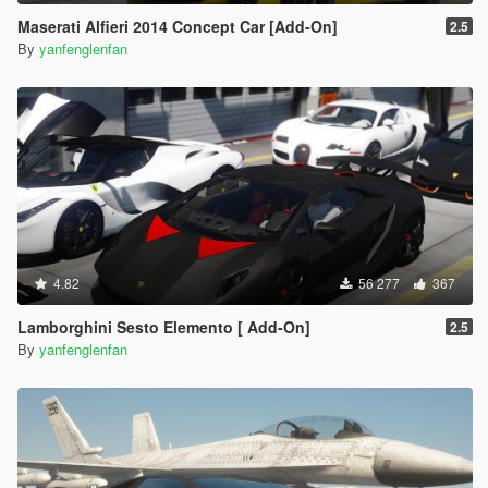
Maserati Alfieri 2014 Concept Car [Add-On]
2.5
By
yanfenglenfan
4.82
56 277
367
Lamborghini Sesto Elemento [ Add-On]
2.5
By
yanfenglenfan