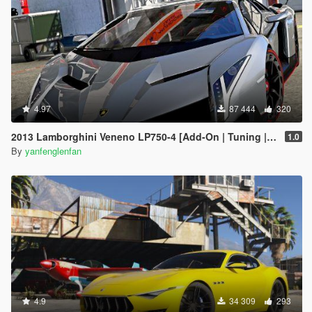
4.97
87 444
320
2013 Lamborghini Veneno LP750-4 [Add-On | Tuning | Template]
1.0
By
yanfenglenfan
4.9
34 309
293