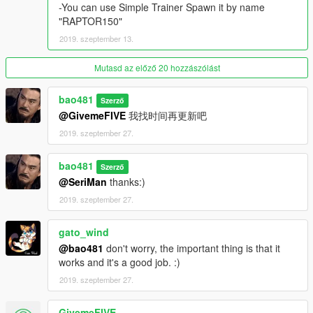
-You can use Simple Trainer Spawn it by name
"RAPTOR150"
2019. szeptember 13.
Mutasd az előző 20 hozzászólást
bao481
Szerző
@GivemeFIVE
我找时间再更新吧
2019. szeptember 27.
bao481
Szerző
@SeriMan
thanks:)
2019. szeptember 27.
gato_wind
@bao481
don't worry, the important thing is that it
works and it's a good job. :)
2019. szeptember 27.
GivemeFIVE