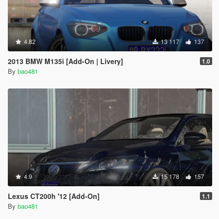
4.82
13 117
137
2013 BMW M135i [Add-On | Livery]
1.0
By
bao481
4.9
15 178
157
Lexus CT200h '12 [Add-On]
1.1
By
bao481