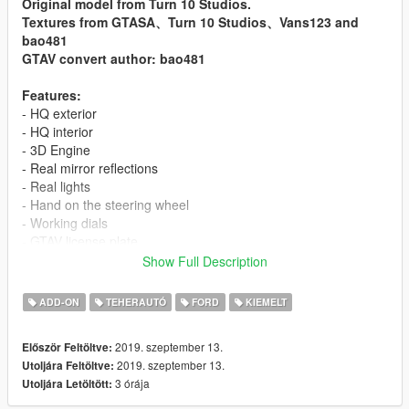
Original model from Turn 10 Studios.
Textures from GTASA、Turn 10 Studios、Vans123 and
bao481
GTAV convert author: bao481
Features:
- HQ exterior
- HQ interior
- 3D Engine
- Real mirror reflections
- Real lights
- Hand on the steering wheel
- Working dials
- GTAV license plate.
- Extra_1/2/3
Show Full Description
- Full body dirt
- Livery
ADD-ON
TEHERAUTÓ
FORD
KIEMELT
- Color1: body
- Color2: interior
2019. szeptember 13.
Először Feltöltve:
2019. szeptember 13.
Utoljára Feltöltve:
[Terms of Service]
3 órája
Utoljára Letöltött:
- This Mod is for Private use only!
- Any commercial use is prohibited!