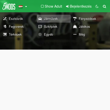
Show Adult
Bejelentkezés
Eszközök
Járművek
Fényezések
Fegyverek
Szkriptek
Játékos
Térképek
Egyéb
Még