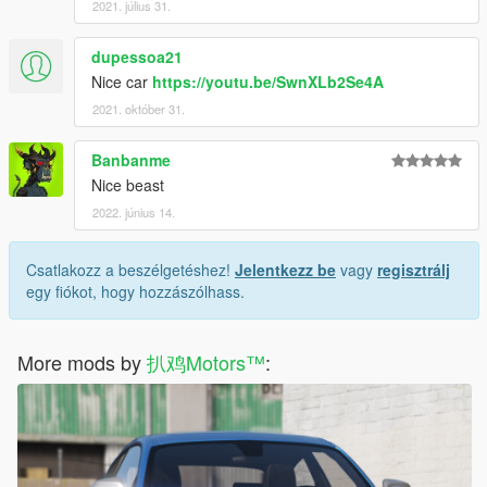
2021. július 31.
dupessoa21
Nice car
https://youtu.be/SwnXLb2Se4A
2021. október 31.
Banbanme
Nice beast
2022. június 14.
Csatlakozz a beszélgetéshez!
Jelentkezz be
vagy
regisztrálj
egy fiókot, hogy hozzászólhass.
More mods by
扒鸡Motors™
: