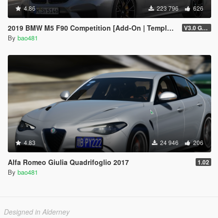
4.86
223 796
626
2019 BMW M5 F90 Competition [Add-On | Template]
V3.0 GTAV licence plate
By
bao481
4.83
24 946
206
Alfa Romeo Giulia Quadrifoglio 2017
1.02
By
bao481
Designed in Alderney