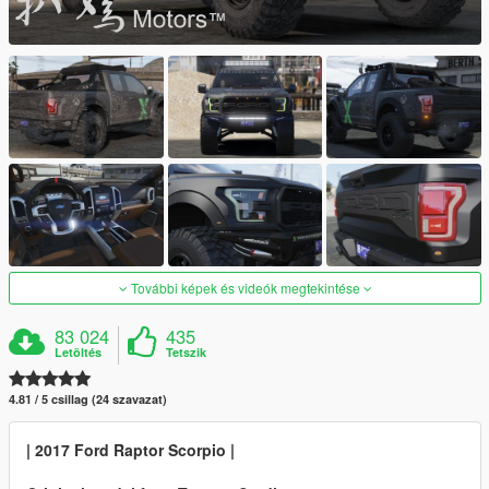
További képek és videók megtekintése
83 024
435
Letöltés
Tetszik
4.81 / 5 csillag (24 szavazat)
| 2017 Ford Raptor Scorpio |