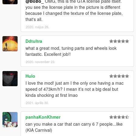
@BoBo_
OMG, this is the GTA license plate itself.
you see the license plate in the picture is different
because I changed the texture of the license plate,
that's all.
2020. május 26.
Ddtultra
what a great mod, tuning parts and wheels look
fantastic. Excellent job!!
2020. november 23.
Hulo
I love the mod! just am I the only one having a mac
speed of 473km/h? I mean it’s not a big deal but
kinda shocking at first lmao
2021. április 30.
panhaKonKhmer
can you make a car that can carry 6 7 people...like
(KIA Carnival)