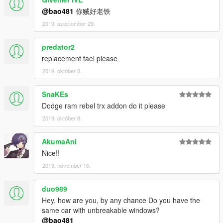
@bao481
你贼好老铁
2019. szeptember 29.
predator2
replacement fael please
2019. október 8.
SnaKEs
Dodge ram rebel trx addon do it please
2019. október 8.
AkumaAni
Nice!!
2019. november 16.
duo989
Hey, how are you, by any chance Do you have the
same car with unbreakable windows?
@bao481