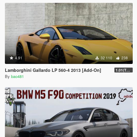
4.91
32 110
238
Lamborghini Gallardo LP 560-4 2013 [Add-On]
1.01(The fixed version.)
By
bao481