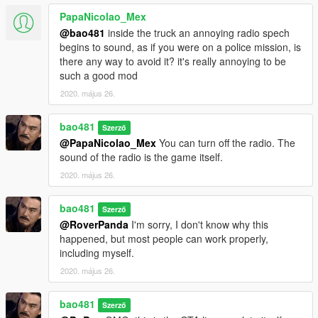
PapaNicolao_Mex
@bao481
inside the truck an annoying radio spech
begins to sound, as if you were on a police mission, is
there any way to avoid it? it's really annoying to be
such a good mod
2020. május 26.
bao481
Szerző
@PapaNicolao_Mex
You can turn off the radio. The
sound of the radio is the game itself.
2020. május 26.
bao481
Szerző
@RoverPanda
I'm sorry, I don't know why this
happened, but most people can work properly,
including myself.
2020. május 26.
bao481
Szerző