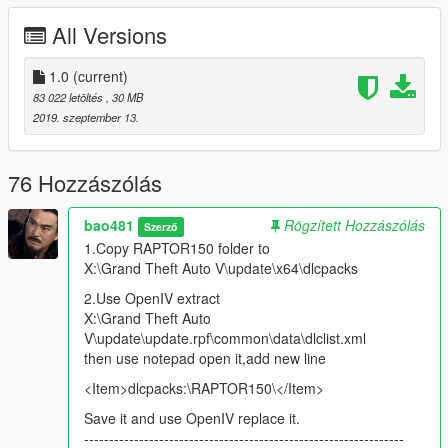
扒鸡Motors™
All Versions
阿里噶多大(sha)老(bi)板老海参提供此福利！
1.0
(current)
欢迎来QQ群打嘴炮(QQ Group)：480854288
83 022 letöltés
, 30 MB
2019. szeptember 13.
76 Hozzászólás
bao481
Rögzített Hozzászólás
Szerző
1.Copy RAPTOR150 folder to
X:\Grand Theft Auto V\update\x64\dlcpacks
2.Use OpenIV extract
X:\Grand Theft Auto
V\update\update.rpf\common\data\dlclist.xml
then use notepad open it,add new line
<Item>dlcpacks:\RAPTOR150\</Item>
Save it and use OpenIV replace it.
----------------------------------------------------------------