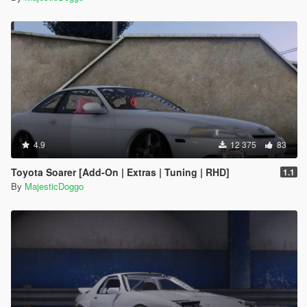
4.9
12 375
83
Toyota Soarer [Add-On | Extras | Tuning | RHD]
1.1
By
MajesticDoggo