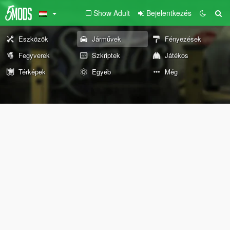
Show Adult
Bejelentkezés
Eszközök
Járművek
Fényezések
Fegyverek
Szkriptek
Játékos
Térképek
Egyéb
Még