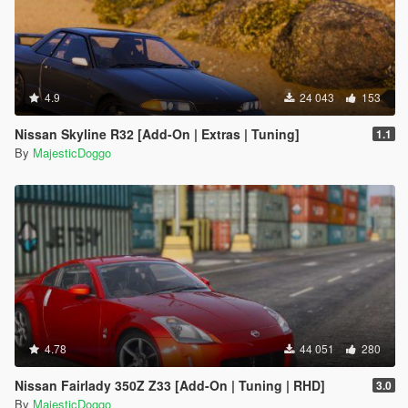
4.9
24 043
153
Nissan Skyline R32 [Add-On | Extras | Tuning]
1.1
By
MajesticDoggo
4.78
44 051
280
Nissan Fairlady 350Z Z33 [Add-On | Tuning | RHD]
3.0
By
MajesticDoggo