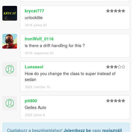
krycat777
unlockiiiie
2019. június 20.
IronWolf_0116
is there a drift handling for this ?
2019. augusztus 23.
Luesasol
How do you change the class to super instead of
sedan
2022. március 10.
pit800
Geiles Auto
2023. június 8.
Csatlakozz a beszélgetéshez!
Jelentkezz be
vagy
regisztrálj