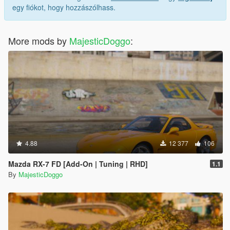
egy fiókot, hogy hozzászólhass.
More mods by
MajesticDoggo
:
4.88
12 377
106
Mazda RX-7 FD [Add-On | Tuning | RHD]
1.1
By
MajesticDoggo