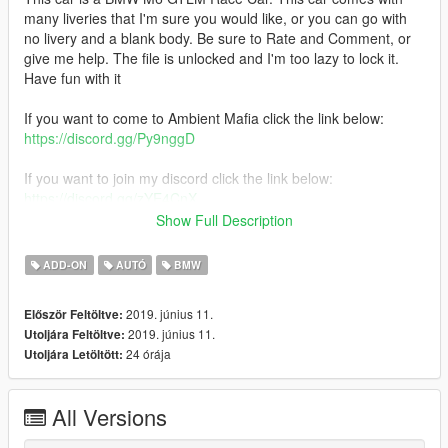
many liveries that I'm sure you would like, or you can go with
no livery and a blank body. Be sure to Rate and Comment, or
give me help. The file is unlocked and I'm too lazy to lock it.
Have fun with it
If you want to come to Ambient Mafia click the link below:
https://discord.gg/Py9nggD
If you want to join my discord click the link below:
https://discord.gg/zYE4CnX
Show Full Description
[Features]
- Comes with Extras
ADD-ON
AUTÓ
BMW
- HQ Interior
- HQ Exterior
2019. június 11.
Először Feltöltve:
2019. június 11.
Utoljára Feltöltve:
[Problems/Bugs]
24 órája
Utoljára Letöltött:
- Windows are NOT breakable
- Dials DO NOT work
See the ReadMe to install it
All Versions