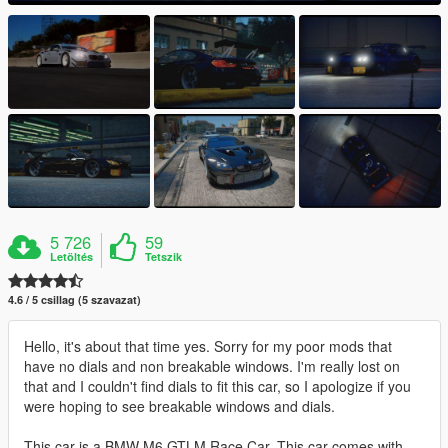
5 726
59
Letöltés
Tetszik
4.6 / 5 csillag (5 szavazat)
Hello, it's about that time yes. Sorry for my poor mods that
have no dials and non breakable windows. I'm really lost on
that and I couldn't find dials to fit this car, so I apologize if you
were hoping to see breakable windows and dials.
This car is a BMW M6 GTLM Race Car. This car comes with