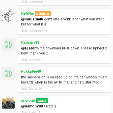
2022. szeptember 14.
ReNNie
Moderátor
@industrial6
don't rate a vehicle for what you want
but for what it is
2022. szeptember 16.
Ramony98
@sj storm
the download url is down. Please upload it
new. thank you :)
2022. november 4.
PukkaPie49
the suspension is messed up on the car wheels invert
inwards when in the air fix that and its 5 star mod
2023. február 26.
sj storm
Szerző
@Ramony98
Fixed :)
2024. május 12.