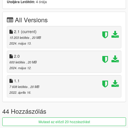
4 órája
Utoljára Letöltött:
----------------------------------------------------------------------
Convert: Sj storm
----------------------------------------------------------------------
All Versions
Installation:
Go to: GTAV\mods\update\update.rpf\common\data
2.1
(current)
Extract dlclist.xml and add this line:
15 203 letöltés
, 20 MB
2024. május 13.
dlcpacks:\sjbenzml\
Go to: GTAV\mods\update\x64\dlcpacks
2.0
600 letöltés
, 20 MB
and make a folder called sjbenzml
2024. május 12.
add the included dlc.rpf file
1.1
SPAWN: sjbenzml
7 608 letöltés
, 20 MB
-----------------------------------------------------------------------
2022. április 16.
44 Hozzászólás
Mutasd az előző 20 hozzászólást