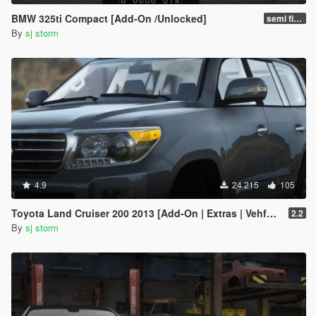
BMW 325ti Compact [Add-On /Unlocked]
semi final
By
sj storm
4.9
24 215
105
Toyota Land Cruiser 200 2013 [Add-On | Extras | Vehfuncs V]
2.2
By
sj storm