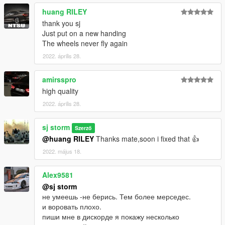
huang RILEY
thank you sj
Just put on a new handing
The wheels never fly again
2022. április 28.
amirsspro
high quality
2022. április 28.
sj storm
Szerző
@huang RILEY
Thanks mate,soon i fixed that 👍
2022. május 18.
Alex9581
@sj storm
не умеешь -не берись. Тем более мерседес.
и воровать плохо.
пиши мне в дискорде я покажу несколько