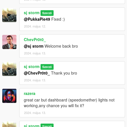
sj storm
Szerző
@PukkaPie49
Fixed :)
2024. május 12.
ChevPr0t0_
@sj storm
Welcome back bro
2024. május 13.
sj storm
Szerző
@ChevPr0t0_
Thank you bro
2024. május 13.
razera
great car but dashboard (speedomether) lights not
working,any chance you will fix it?
2024. május 13.
sj storm
Szerző