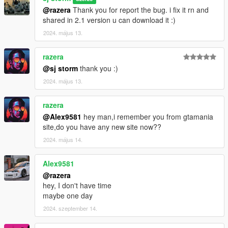
@razera
Thank you for report the bug. i fix it rn and
shared in 2.1 version u can download it :)
2024. május 13.
razera
@sj storm
thank you :)
2024. május 13.
razera
@Alex9581
hey man,i remember you from gtamania
site,do you have any new site now??
2024. május 14.
Alex9581
@razera
hey, I don't have time
maybe one day
2024. szeptember 14.