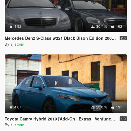
4.92
30 715
162
Mercedes Benz S-Class w221 Black Bison Edition 2009 [Add-On / Unlocked]
2.0
By
sj storm
4.67
20 078
131
Toyota Camry Hybrid 2019 [Add-On | Extras | Vehfuncs V ]
1.0
By
sj storm