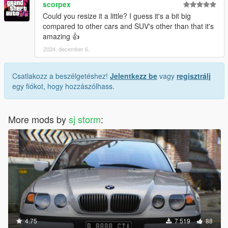
scorpex
Could you resize it a little? I guess it's a bit big
compared to other cars and SUV's other than that it's
amazing 👍
2024. december 6.
Csatlakozz a beszélgetéshez!
Jelentkezz be
vagy
regisztrálj
egy fiókot, hogy hozzászólhass.
More mods by
sj storm
:
4.75
7 519
88