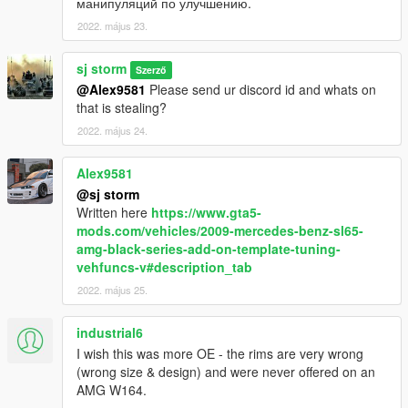
манипуляций по улучшению.
2022. május 23.
sj storm
Szerző
@Alex9581
Please send ur discord id and whats on
that is stealing?
2022. május 24.
Alex9581
@sj storm
Written here
https://www.gta5-
mods.com/vehicles/2009-mercedes-benz-sl65-
amg-black-series-add-on-template-tuning-
vehfuncs-v#description_tab
2022. május 25.
industrial6
I wish this was more OE - the rims are very wrong
(wrong size & design) and were never offered on an
AMG W164.