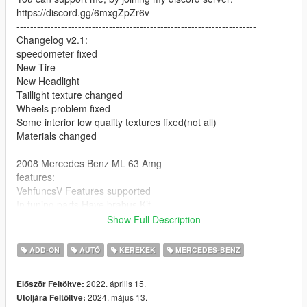
https://discord.gg/6mxgZpZr6v
----------------------------------------------------------------------
Changelog v2.1:
speedometer fixed
New Tire
New Headlight
Taillight texture changed
Wheels problem fixed
Some interior low quality textures fixed(not all)
Materials changed
----------------------------------------------------------------------
2008 Mercedes Benz ML 63 Amg
features:
VehfuncsV Features supported
In tuning parts Have brabus Kit
HQ Body and interior
Show Full Description
All lights worked [extra light]
break glass
ADD-ON
AUTÓ
KEREKEK
MERCEDES-BENZ
7 Extra part
player sits in the car properly
2022. április 15.
Először Feltöltve:
Working gauges
2024. május 13.
Utoljára Feltöltve:
Realistic mirror