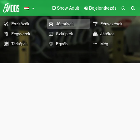
Show Adult
Bejelentkezés
Eszközök
Járművek
Fényezések
Fegyverek
Szkriptek
Játékos
Térképek
Egyéb
Még