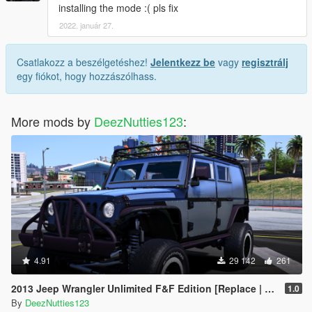
installing the mode :( pls fix
2022. január 27.
Csatlakozz a beszélgetéshez!
Jelentkezz be
vagy
regisztrálj
egy fiókot, hogy hozzászólhass.
More mods by
DeezNutties123
:
4.91
29 142
261
2013 Jeep Wrangler Unlimited F&F Edition [Replace | Unlocked | LODS | Template]
1.0
By
DeezNutties123