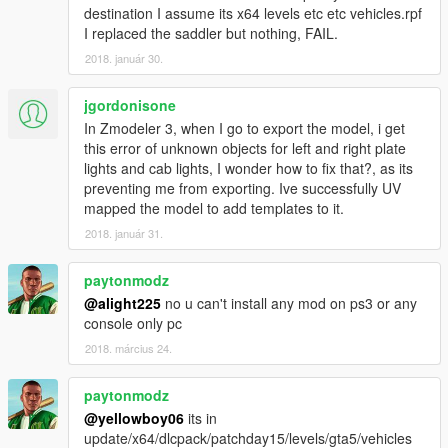
destination I assume its x64 levels etc etc vehicles.rpf
I replaced the saddler but nothing, FAIL.
2018. január 30.
jgordonisone
In Zmodeler 3, when I go to export the model, i get
this error of unknown objects for left and right plate
lights and cab lights, I wonder how to fix that?, as its
preventing me from exporting. Ive successfully UV
mapped the model to add templates to it.
2018. január 31.
paytonmodz
@alight225
no u can't install any mod on ps3 or any
console only pc
2018. március 24.
paytonmodz
@yellowboy06
its in
update/x64/dlcpack/patchday15/levels/gta5/vehicles