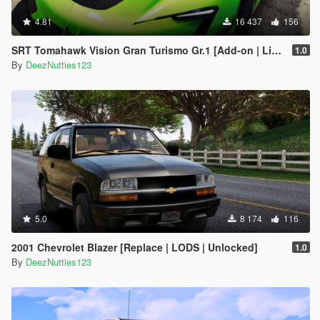
4.81
16 437
156
SRT Tomahawk Vision Gran Turismo Gr.1 [Add-on | Livery | Unlocked]
1.0
By
DeezNutties123
5.0
8 174
116
2001 Chevrolet Blazer [Replace | LODS | Unlocked]
1.0
By
DeezNutties123