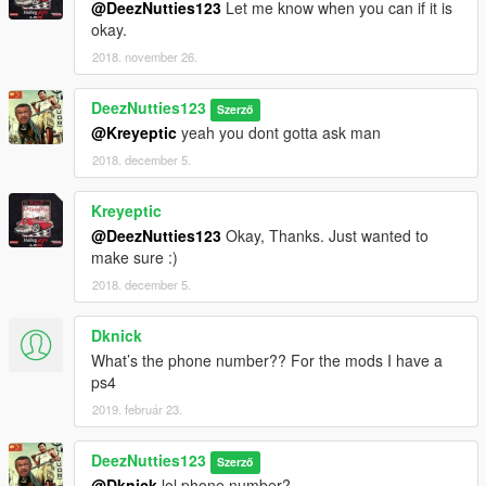
@DeezNutties123
Let me know when you can if it is
okay.
2018. november 26.
DeezNutties123
Szerző
@Kreyeptic
yeah you dont gotta ask man
2018. december 5.
Kreyeptic
@DeezNutties123
Okay, Thanks. Just wanted to
make sure :)
2018. december 5.
Dknick
What’s the phone number?? For the mods I have a
ps4
2019. február 23.
DeezNutties123
Szerző
@Dknick
lol phone number?