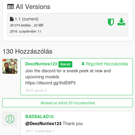
please tell me if there are any more
All Versions
1.1
(current)
39 074 letöltés
, 20 MB
2016. szeptember 11.
130 Hozzászólás
DeezNutties123
Rögzített Hozzászólás
Szerző
Join the discord for a sneek peek at new and
upcoming models
https://discord.gg/thdE8P3
2019. január 2.
Mutasd az előző 20 hozzászólást
BADSALAD10
@DeezNutties123
Thank you
2017. szeptember 7.