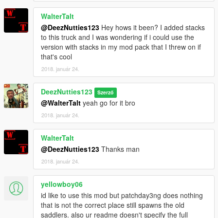
WalterTalt
@DeezNutties123
Hey hows it been? I added stacks
to this truck and I was wondering if i could use the
version with stacks in my mod pack that I threw on if
that's cool
2018. január 24.
DeezNutties123
Szerző
@WalterTalt
yeah go for it bro
2018. január 24.
WalterTalt
@DeezNutties123
Thanks man
2018. január 24.
yellowboy06
id like to use this mod but patchday3ng does nothing
that is not the correct place still spawns the old
saddlers. also ur readme doesn't specify the full