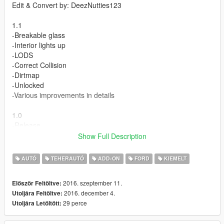
Edit & Convert by: DeezNutties123
1.1
-Breakable glass
-Interior lights up
-LODS
-Correct Collision
-Dirtmap
-Unlocked
-Various improvements in details
1.0
-Release
Show Full Description
Features:
-Dials
AUTÓ
TEHERAUTÓ
ADD-ON
FORD
KIEMELT
-Hands on steering wheel
-Dashboard
2016. szeptember 11.
Először Feltöltve:
-Working lights
2016. december 4.
Utoljára Feltöltve:
29 perce
Utoljára Letöltött:
Bugs:
-none found