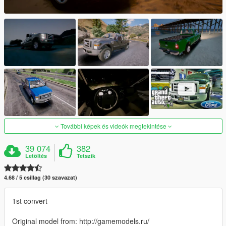
További képek és videók megtekintése
39 074
382
Letöltés
Tetszik
4.68 / 5 csillag (30 szavazat)
1st convert
Original model from: http://gamemodels.ru/