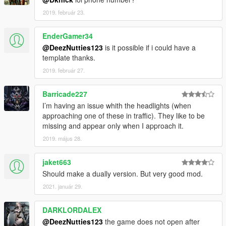
2019. február 23.
EnderGamer34
@DeezNutties123
is it possible if i could have a
template thanks.
2019. február 27.
Barricade227
I’m having an issue whith the headlights (when
approaching one of these in traffic). They like to be
missing and appear only when I approach it.
2019. május 28.
jaket663
Should make a dually version. But very good mod.
2021. január 29.
DARKLORDALEX
@DeezNutties123
the game does not open after