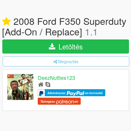
2008 Ford F350 Superduty
[Add-On / Replace]
1.1
Letöltés
Megosztás
DeezNutties123
Adományozz
-on keresztül
Támogass
-on