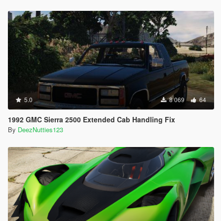
5.0
8 069
64
1992 GMC Sierra 2500 Extended Cab Handling Fix
By
DeezNutties123