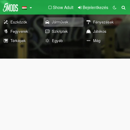
Show Adult
Bejelentkezés
Eszközök
Járművek
Fényezések
Fegyverek
Szkriptek
Játékos
Térképek
Egyéb
Még