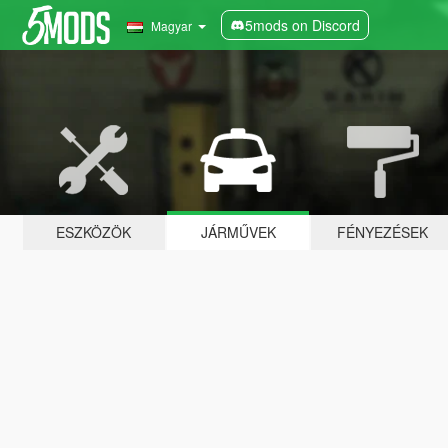
5mods on Discord
Magyar
ESZKÖZÖK
JÁRMŰVEK
FÉNYEZÉSEK