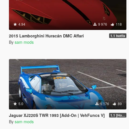
4.94
9 976
118
2015 Lamborghini Huracán DMC Affari
1.1 hotfix
By
sam mods
5.0
5 176
89
Jaguar XJ220S TWR 1993 [Add-On | VehFuncs V]
1.1 [Hotfix]
By
sam mods