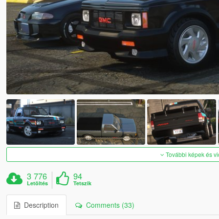
További képek és v
3 776
94
Letöltés
Tetszik
Description
Comments (33)