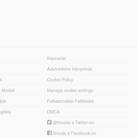
Kapcsolat
Adatvédelmi Irányelvek
k
Cookie Policy
tt Modok
Manage cookie settings
jlok
Felhasználási Feltételek
lista
DMCA
@5mods a Twitter-en
5mods a Facebook-on