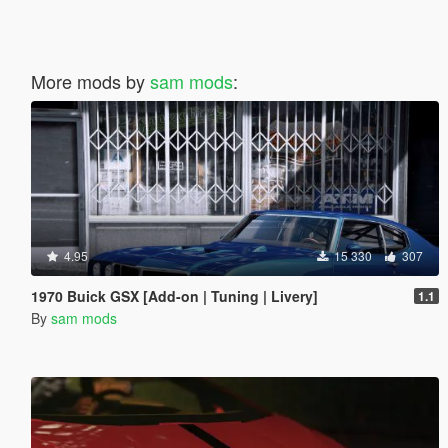
More mods by
sam mods
:
4.95
15 330
307
1970 Buick GSX [Add-on | Tuning | Livery]
1.1
By
sam mods