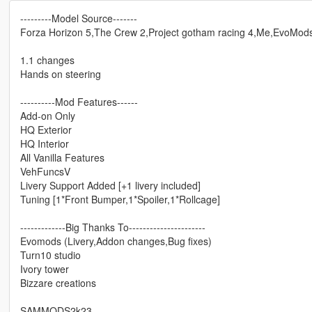
---------Model Source-------
Forza Horizon 5,The Crew 2,Project gotham racing 4,Me,EvoMod
1.1 changes
Hands on steering
----------Mod Features------
Add-on Only
HQ Exterior
HQ Interior
All Vanilla Features
VehFuncsV
Livery Support Added [+1 livery included]
Tuning [1*Front Bumper,1*Spoiler,1*Rollcage]
-------------Big Thanks To----------------------
Evomods (Livery,Addon changes,Bug fixes)
Turn10 studio
Ivory tower
Bizzare creations
SAMMODS2k23