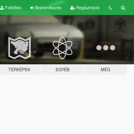
Feltöltés
Bejelentkezés
Regisztráció
TÉRKÉPEK
EGYÉB
MÉG