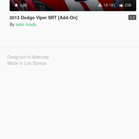
4.82
18 191
238
2013 Dodge Viper SRT [Add-On]
1.1
By
sam mods
Designed in Alderney
Made in Los Santos