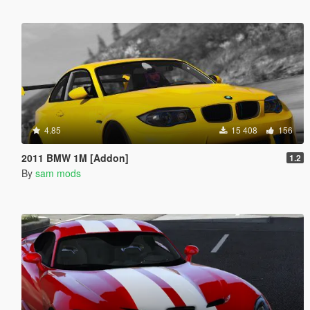
4.85
15 408
156
2011 BMW 1M [Addon]
1.2
By
sam mods