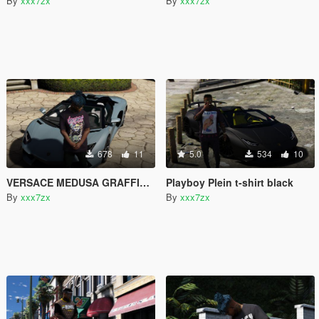
By
xxx7zx
By
xxx7zx
678
11
5.0
534
10
VERSACE MEDUSA GRAFFITI PRINT T-SHIRT
Playboy Plein t-shirt black
By
xxx7zx
By
xxx7zx