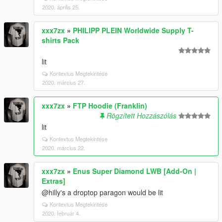
2020. április 25.
xxx7zx
»
PHILIPP PLEIN Worldwide Supply T-
shirts Pack
lit
Kontextus Megtekintése
2020. március 27.
xxx7zx
»
FTP Hoodie (Franklin)
Rögzített Hozzászólás
lit
Kontextus Megtekintése
2020. március 22.
xxx7zx
»
Enus Super Diamond LWB [Add-On |
Extras]
@hilly's a droptop paragon would be lit
Kontextus Megtekintése
2020. február 4.