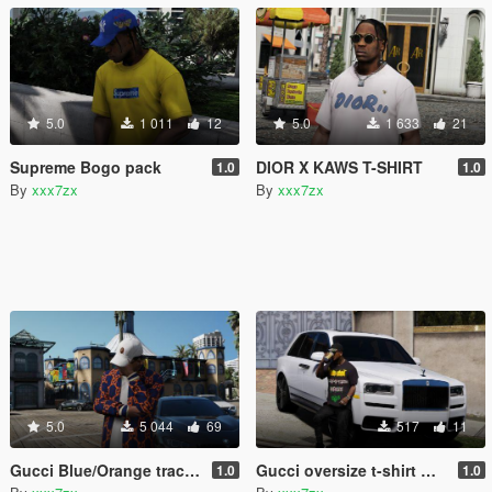
5.0
1 011
12
5.0
1 633
21
Supreme Bogo pack
DIOR X KAWS T-SHIRT
1.0
1.0
By
xxx7zx
By
xxx7zx
5.0
5 044
69
517
11
Gucci Blue/Orange tracksuit
Gucci oversize t-shirt with metal Gucci print
1.0
1.0