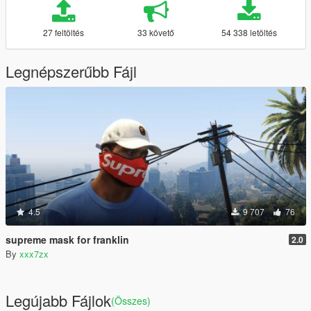
27 feltöltés
33 követő
54 338 letöltés
Legnépszerűbb Fájl
4.5
9 707
76
supreme mask for franklin
2.0
By
xxx7zx
Legújabb Fájlok
(Összes)