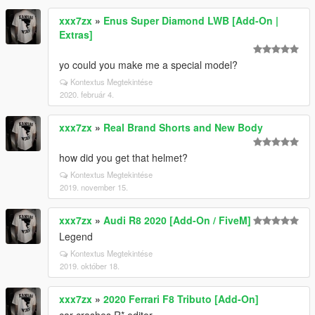
xxx7zx
»
Enus Super Diamond LWB [Add-On |
Extras]
yo could you make me a special model?
Kontextus Megtekintése
2020. február 4.
xxx7zx
»
Real Brand Shorts and New Body
how did you get that helmet?
Kontextus Megtekintése
2019. november 15.
xxx7zx
»
Audi R8 2020 [Add-On / FiveM]
Legend
Kontextus Megtekintése
2019. október 18.
xxx7zx
»
2020 Ferrari F8 Tributo [Add-On]