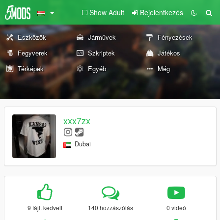
Show Adult
Bejelentkezés
Eszközök
Járművek
Fényezések
Fegyverek
Szkriptek
Játékos
Térképek
Egyéb
Még
xxx7zx
Dubai
9 fájlt kedvelt
140 hozzászólás
0 videó