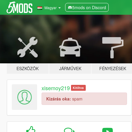
5mods on Discord
Magyar
ESZKÖZÖK
JÁRMŰVEK
FÉNYEZÉSEK
xisemoy219
Kitíltva
Kizárás oka:
spam