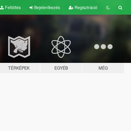
Feltöltés
Bejelentkezés
Regisztráció
TÉRKÉPEK
EGYÉB
MÉG