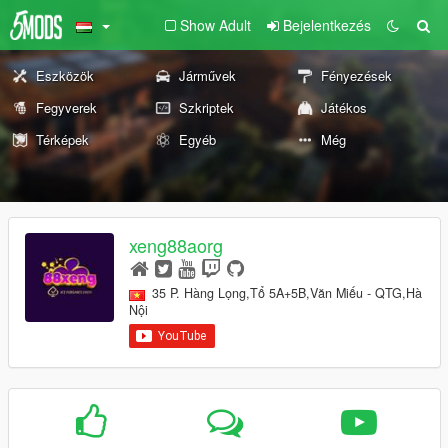
Show Adult
Bejelentkezés
Eszközök
Járművek
Fényezések
Fegyverek
Szkriptek
Játékos
Térképek
Egyéb
Még
xeng88aorg
35 P. Hàng Lọng,Tổ 5A+5B,Văn Miếu - QTG,Hà
Nội