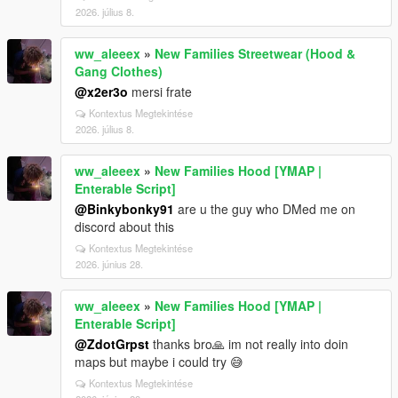
2026. július 8.
ww_aleeex
»
New Families Streetwear (Hood &
Gang Clothes)
@x2er3o
mersi frate
Kontextus Megtekintése
2026. július 8.
ww_aleeex
»
New Families Hood [YMAP |
Enterable Script]
@Binkybonky91
are u the guy who DMed me on
discord about this
Kontextus Megtekintése
2026. június 28.
ww_aleeex
»
New Families Hood [YMAP |
Enterable Script]
@ZdotGrpst
thanks bro🙏 im not really into doin
maps but maybe i could try 😅
Kontextus Megtekintése