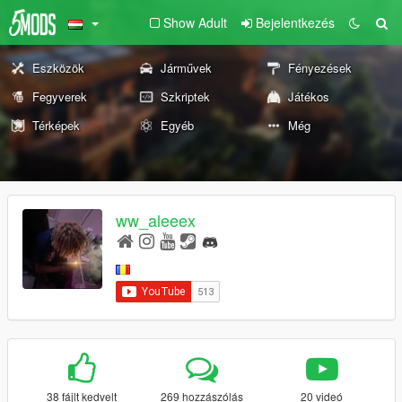
Show Adult
Bejelentkezés
Eszközök
Járművek
Fényezések
Fegyverek
Szkriptek
Játékos
Térképek
Egyéb
Még
ww_aleeex
38 fájlt kedvelt
269 hozzászólás
20 videó