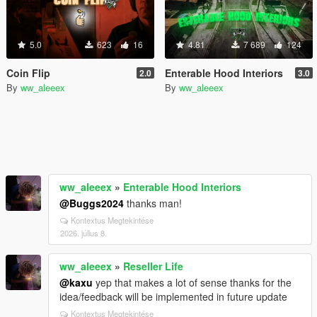
5.0
623
16
4.81
7 689
124
Coin Flip
Enterable Hood Interiors
2.0
3.0
By
ww_aleeex
By
ww_aleeex
ww_aleeex
»
Enterable Hood Interiors
@Buggs2024
thanks man!
Kontextus Megtekintése
2026. július 8.
ww_aleeex
»
Reseller Life
@kaxu
yep that makes a lot of sense thanks for the
idea/feedback will be implemented in future update
Kontextus Megtekintése