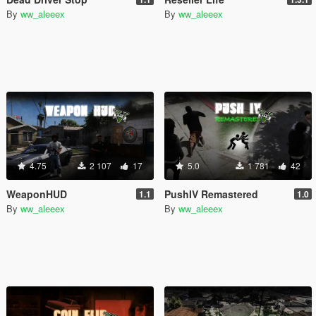
By
ww_aleeex
By
ww_aleeex
4.75
2 107
17
5.0
1 781
42
WeaponHUD
PushIV Remastered
1.1
1.0
By
ww_aleeex
By
ww_aleeex