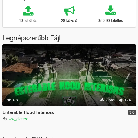
13 feltöltés
28 követő
35 290 letöltés
Legnépszerűbb Fájl
4.81
7 689
124
Enterable Hood Interiors
3.0
By
ww_aleeex