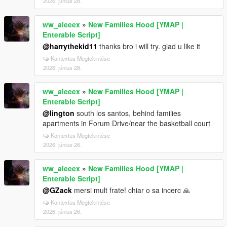
2026. június 28.
ww_aleeex
»
New Families Hood [YMAP |
Enterable Script]
@harrythekid11
thanks bro i will try. glad u like it
Kontextus Megtekintése
2026. június 28.
ww_aleeex
»
New Families Hood [YMAP |
Enterable Script]
@lington
south los santos, behind families
apartments in Forum Drive/near the basketball court
Kontextus Megtekintése
2026. június 26.
ww_aleeex
»
New Families Hood [YMAP |
Enterable Script]
@GZack
mersi mult frate! chiar o sa incerc 🙏
Kontextus Megtekintése
2026. június 26.