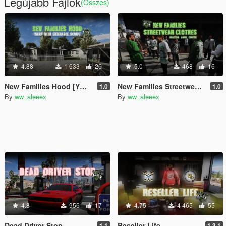
Legújabb Fájlok
(Összes)
4.88
1 633
26
5.0
468
16
New Families Hood [YMAP | Enterable Script]
New Families Streetwear (Hood & Gang Clothes)
1.0
1.0
By
ww_aleeex
By
ww_aleeex
4.8
956
17
4.75
4 465
55
Dead Driver Stop
Reseller Life
1.1
1.3.1