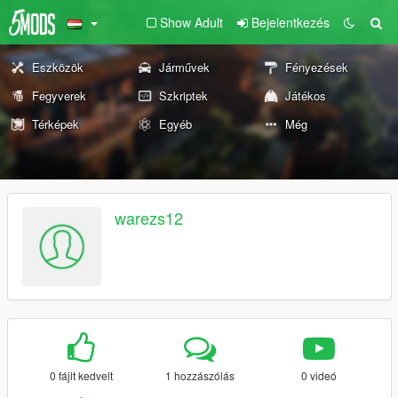
Show Adult
Bejelentkezés
Eszközök
Járművek
Fényezések
Fegyverek
Szkriptek
Játékos
Térképek
Egyéb
Még
warezs12
0 fájlt kedvelt
1 hozzászólás
0 videó