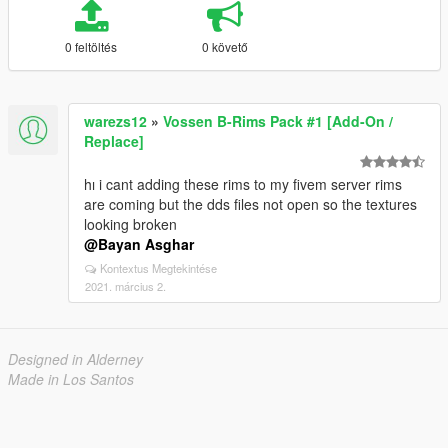
0 feltöltés
0 követő
warezs12
»
Vossen B-Rims Pack #1 [Add-On /
Replace]
hı i cant adding these rims to my fivem server rims
are coming but the dds files not open so the textures
looking broken
@Bayan Asghar
Kontextus Megtekintése
2021. március 2.
Designed in Alderney
Made in Los Santos