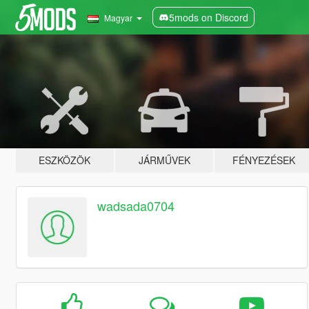
5mods on Discord
Magyar
ESZKÖZÖK
JÁRMŰVEK
FÉNYEZÉSEK
wadsada0704