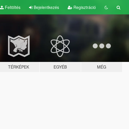
Feltöltés
Bejelentkezés
Regisztráció
TÉRKÉPEK
EGYÉB
MÉG