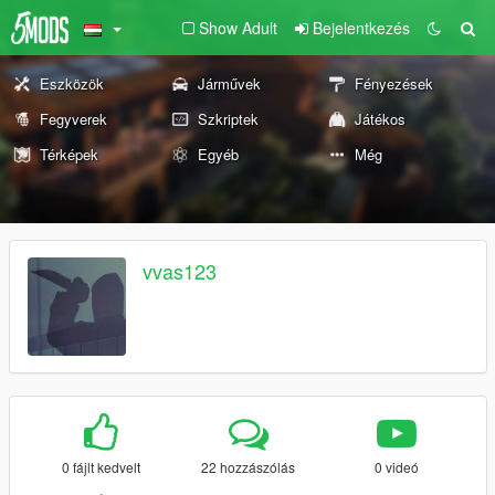
Show Adult
Bejelentkezés
Eszközök
Járművek
Fényezések
Fegyverek
Szkriptek
Játékos
Térképek
Egyéb
Még
vvas123
0 fájlt kedvelt
22 hozzászólás
0 videó