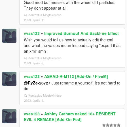
Good mod but messes with the wheel dirt particles.
They don't appear at all
Kontextus Megtekintése
2023. április 11.
vvas123
»
Improved Burnout And BackFire Effect
Wish you would tell us how to actually edit the xml
and what the values mean instead saying "export it as
an xml" smh
Kontextus Megtekintése
2023. április 5.
vvas123
»
ASRAD-R-M113 [Add-On / FiveM]
@RyZe-26727
Just rename it yourself. It's not hard to
do
Kontextus Megtekintése
2023. április 4.
vvas123
»
Ashley Graham naked 18+ RESIDENT
EVIL 4 REMAKE [Add-On Ped]