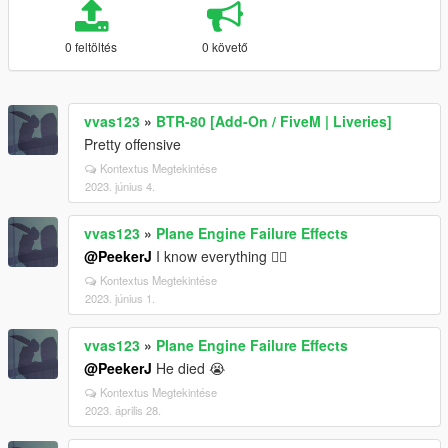
0 feltöltés
0 követő
vvas123
»
BTR-80 [Add-On / FiveM | Liveries]
Pretty offensive
Kontextus Megtekintése
2023. június 4.
vvas123
»
Plane Engine Failure Effects
@PeekerJ
I know everything 🧙‍♂️
Kontextus Megtekintése
2023. június 1.
vvas123
»
Plane Engine Failure Effects
@PeekerJ
He died 😭
Kontextus Megtekintése
2023. április 28.