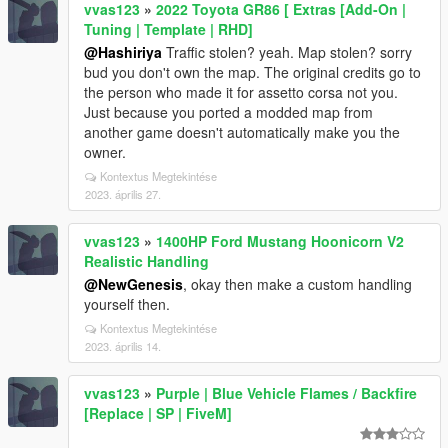
vvas123
»
2022 Toyota GR86 [ Extras [Add-On |
Tuning | Template | RHD]
@Hashiriya
Traffic stolen? yeah. Map stolen? sorry
bud you don't own the map. The original credits go to
the person who made it for assetto corsa not you.
Just because you ported a modded map from
another game doesn't automatically make you the
owner.
Kontextus Megtekintése
2023. április 27.
vvas123
»
1400HP Ford Mustang Hoonicorn V2
Realistic Handling
@NewGenesis
, okay then make a custom handling
yourself then.
Kontextus Megtekintése
2023. április 14.
vvas123
»
Purple | Blue Vehicle Flames / Backfire
[Replace | SP | FiveM]