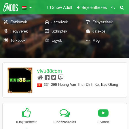
Show Adult
Bejelentkezés
Eszközök
Járművek
Fényezések
Fegyverek
Szkriptek
Játékos
Térképek
Egyéb
Még
vivu88com
331-295 Hoang Van Thu, Dinh Ke, Bac Giang
0 fájlt kedvelt
0 hozzászólás
0 videó