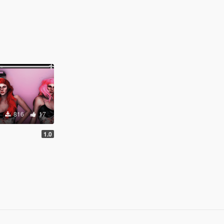
816
17
1.0