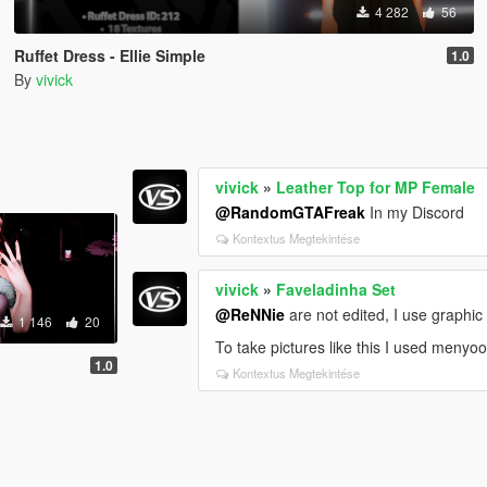
4 282
56
Ruffet Dress - Ellie Simple
1.0
By
vivick
vivick
»
Leather Top for MP Female
@RandomGTAFreak
In my Discord
Kontextus Megtekintése
vivick
»
Faveladinha Set
@ReNNie
are not edited, I use graphic
1 146
20
To take pictures like this I used menyoo
1.0
Kontextus Megtekintése