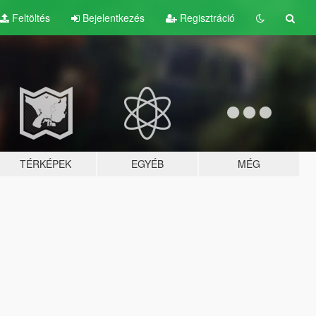
Feltöltés
Bejelentkezés
Regisztráció
TÉRKÉPEK
EGYÉB
MÉG