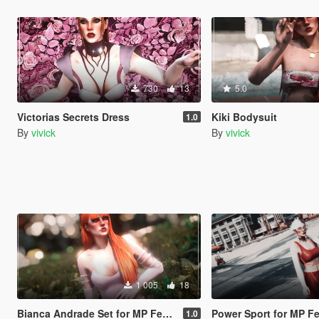
730
13
5.0
Victorias Secrets Dress
Kiki Bodysuit
1.0
By
vivick
By
vivick
1 005
18
Bianca Andrade Set for MP Female
Power Sport for MP F
1.0