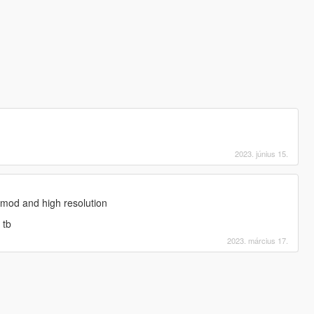
2023. június 15.
 mod and high resolution
 tb
2023. március 17.