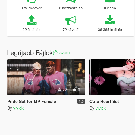
0 fájlt kedvelt
2 hozzászólás
0 videó
22 feltöltés
72 követő
36 365 letöltés
Legújabb Fájlok
(Összes)
304
9
Pride Set for MP Female
Cute Heart Set
1.0
By
vivick
By
vivick