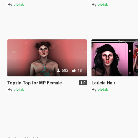
By
vivick
By
vivick
582
18
Topzin Top for MP Female
Leticia Hair
1.0
By
vivick
By
vivick