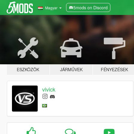
5mods on Discord
Magyar
ESZKÖZÖK
JÁRMŰVEK
FÉNYEZÉSEK
vivick