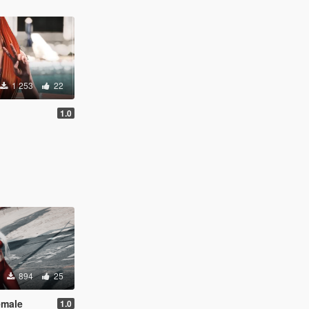
1 253
22
1.0
894
25
emale
1.0