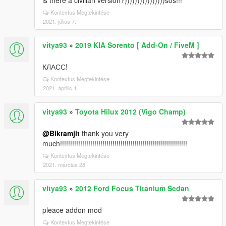
is there a civilian version?))))))))))))))))sos!!!
Kontextus Megtekintése
2021. július 7.
vitya93
»
2019 KIA Sorento [ Add-On / FiveM ]
КЛАСС!
Kontextus Megtekintése
2021. április 1.
vitya93
»
Toyota Hilux 2012 (Vigo Champ)
@Bikramjit
thank you very
much!!!!!!!!!!!!!!!!!!!!!!!!!!!!!!!!!!!!!!!!!!!!!!!!!!!!!!!!!!!!!!!
Kontextus Megtekintése
2021. március 28.
vitya93
»
2012 Ford Focus Titanium Sedan
pleace addon mod
Kontextus Megtekintése