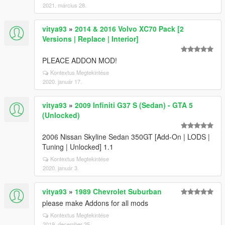
2021. március 28.
vitya93
»
2014 & 2016 Volvo XC70 Pack [2
Versions | Replace | Interior]
PLEACE ADDON MOD!
Kontextus Megtekintése
2020. január 17.
vitya93
»
2009 Infiniti G37 S (Sedan) - GTA 5
(Unlocked)
2006 Nissan Skyline Sedan 350GT [Add-On | LODS |
Tuning | Unlocked] 1.1
Kontextus Megtekintése
2020. január 3.
vitya93
»
1989 Chevrolet Suburban
please make Addons for all mods
Kontextus Megtekintése
2019. december 25.