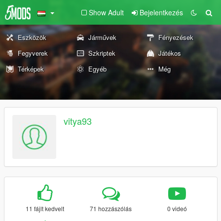
Show Adult
Bejelentkezés
Eszközök
Járművek
Fényezések
Fegyverek
Szkriptek
Játékos
Térképek
Egyéb
Még
vitya93
11 fájlt kedvelt
71 hozzászólás
0 videó