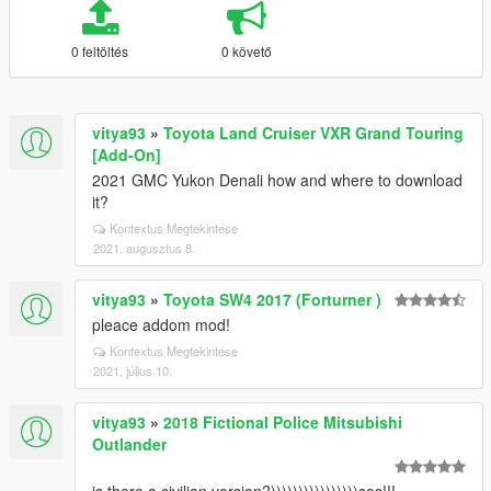
0 feltöltés
0 követő
vitya93
»
Toyota Land Cruiser VXR Grand Touring
[Add-On]
2021 GMC Yukon Denali how and where to download
it?
Kontextus Megtekintése
2021. augusztus 8.
vitya93
»
Toyota SW4 2017 (Forturner )
pleace addom mod!
Kontextus Megtekintése
2021. július 10.
vitya93
»
2018 Fictional Police Mitsubishi
Outlander