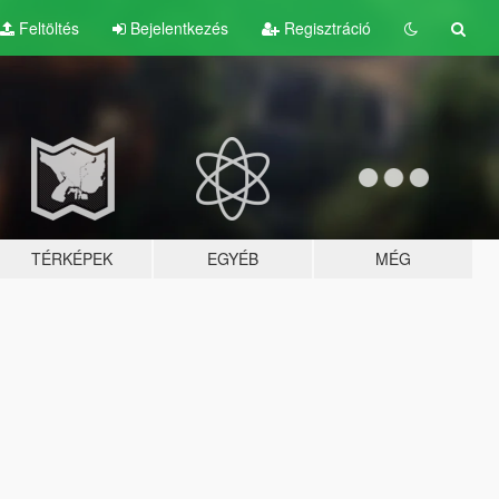
Feltöltés
Bejelentkezés
Regisztráció
TÉRKÉPEK
EGYÉB
MÉG