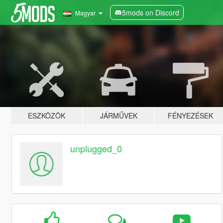
5mods on Discord
Magyar
ESZKÖZÖK
JÁRMŰVEK
FÉNYEZÉSEK
unplugged_0