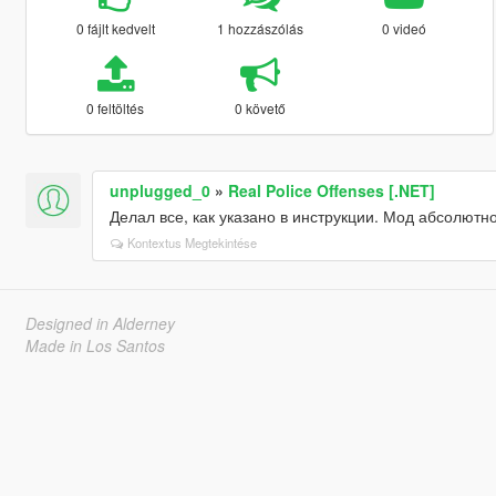
0 fájlt kedvelt
1 hozzászólás
0 videó
0 feltöltés
0 követő
unplugged_0
»
Real Police Offenses [.NET]
Делал все, как указано в инструкции. Мод абсолютно
Kontextus Megtekintése
Designed in Alderney
Made in Los Santos