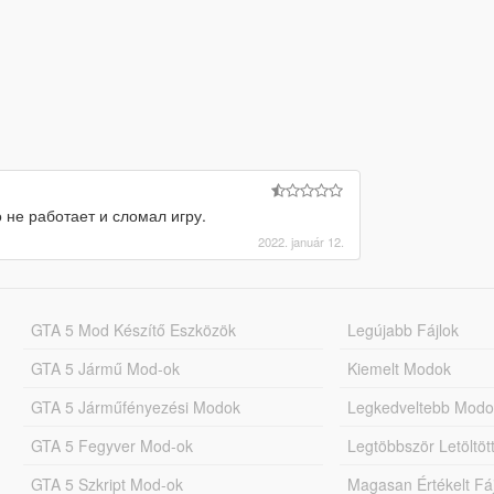
 не работает и сломал игру.
2022. január 12.
GTA 5 Mod Készítő Eszközök
Legújabb Fájlok
GTA 5 Jármű Mod-ok
Kiemelt Modok
GTA 5 Járműfényezési Modok
Legkedveltebb Modo
GTA 5 Fegyver Mod-ok
Legtöbbször Letöltö
GTA 5 Szkript Mod-ok
Magasan Értékelt Fá