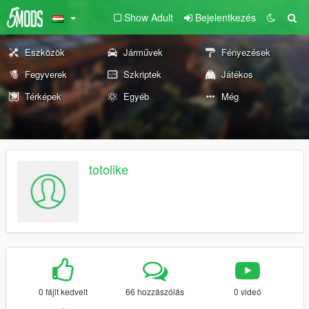
Show Adult
Bejelentkezés
Eszközök
Járművek
Fényezések
Fegyverek
Szkriptek
Játékos
Térképek
Egyéb
Még
totolike
0 fájlt kedvelt
66 hozzászólás
0 videó