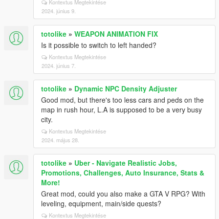
Kontextus Megtekintése
2024. június 9.
totolike
»
WEAPON ANIMATION FIX
Is it possible to switch to left handed?
Kontextus Megtekintése
2024. június 7.
totolike
»
Dynamic NPC Density Adjuster
Good mod, but there's too less cars and peds on the
map in rush hour, L.A is supposed to be a very busy
city.
Kontextus Megtekintése
2024. május 28.
totolike
»
Uber - Navigate Realistic Jobs,
Promotions, Challenges, Auto Insurance, Stats &
More!
Great mod, could you also make a GTA V RPG? With
leveling, equipment, main/side quests?
Kontextus Megtekintése