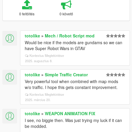
0 feltöltés
0 követő
totolike
»
Mech / Robot Script mod
Would be nice if the models are gundams so we can
have Super Robot Wars in GTAV
Kontextus Megtekintése
2025. augusztus 8.
totolike
»
Simple Traffic Creator
Very powerful tool when combined with map mods
w/o traffic. I hope this gets constant improvement.
Kontextus Megtekintése
2025. március 20.
totolike
»
WEAPON ANIMATION FIX
I see, no biggie then. Was just trying my luck if it can
be modded.