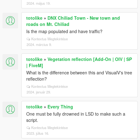
2024. május 19.
totolike
»
DNX Chiliad Town - New town and
roads on Mt. Chiliad
Is the map populated and have traffic?
Kontextus Megtekintése
2024. március 9.
totolike
»
Vegetation reflection [Add-On | OIV | SP
| FiveM]
What is the difference between this and VisualV's tree
reflection?
Kontextus Megtekintése
2024. január 29.
totolike
»
Every Thing
One must be fully drowned in LSD to make such a
script.
Kontextus Megtekintése
2023. július 16.