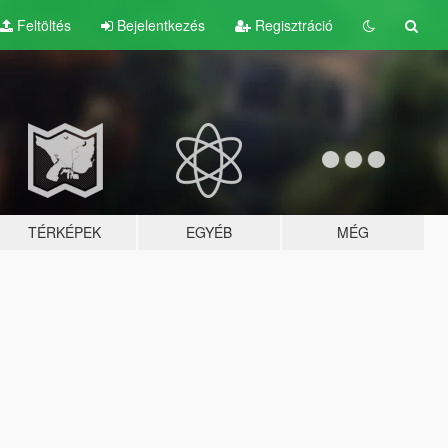
Feltöltés
Bejelentkezés
Regisztráció
TÉRKÉPEK
EGYÉB
MÉG