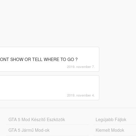
 DONT SHOW OR TELL WHERE TO GO ?
2019. november 7.
2019. november 4.
GTA 5 Mod Készítő Eszközök
Legújabb Fájlok
GTA 5 Jármű Mod-ok
Kiemelt Modok