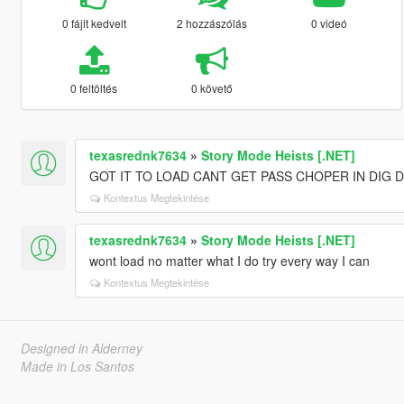
0 fájlt kedvelt
2 hozzászólás
0 videó
0 feltöltés
0 követő
texasrednk7634
»
Story Mode Heists [.NET]
GOT IT TO LOAD CANT GET PASS CHOPER IN DIG
Kontextus Megtekintése
texasrednk7634
»
Story Mode Heists [.NET]
wont load no matter what I do try every way I can
Kontextus Megtekintése
Designed in Alderney
Made in Los Santos