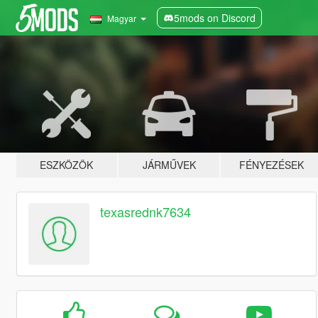
5mods on Discord
Magyar
ESZKÖZÖK
JÁRMŰVEK
FÉNYEZÉSEK
texasrednk7634