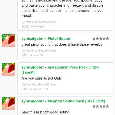
so that its invisible and use menyoo spooner copy
and paste your character and freeze it and disable
the collision and just use manual placement to your
closet
Kontextus Megtekintése
2022. november 2.
synicalgobrr
»
Pistol Sound
great pistol sound that doesnt have those reverbs
Kontextus Megtekintése
2022. október 16.
synicalgobrr
»
Instagramm Pose Pack 5 [SP]
[FiveM]
Are you sure its not Only...
Kontextus Megtekintése
2022. szeptember 11.
synicalgobrr
»
Weapon Sound Pack [SP/ FiveM]
Saw this in lcpdfr good sound