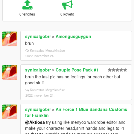
0 feltöltés
0 követő
synicalgobrr
»
Amongusguygun
bruh
Kontextus Megtekintése
2022. november 24.
synicalgobrr
»
Couple Pose Pack #1
bruh the last pic has no feelings for each other but
good stuff
Kontextus Megtekintése
2022. november 21.
synicalgobrr
»
Air Force 1 Blue Bandana Customs
for Franklin
@Aktiosa
try using like menyoo wardrobe editor and
make your character head,shirt,hands and legs to -1