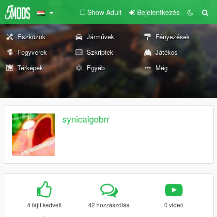
Show Adult
Bejelentkezés
Eszközök
Járművek
Fényezések
Fegyverek
Szkriptek
Játékos
Térképek
Egyéb
Még
synicalgobrr
4 fájlt kedvelt
42 hozzászólás
0 videó