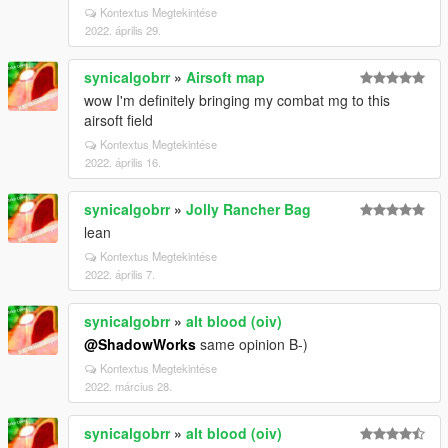
Kontextus Megtekintése
2022. április 29.
synicalgobrr
»
Airsoft map
wow I'm definitely bringing my combat mg to this
airsoft field
Kontextus Megtekintése
2022. április 16.
synicalgobrr
»
Jolly Rancher Bag
lean
Kontextus Megtekintése
2022. április 7.
synicalgobrr
»
alt blood (oiv)
@ShadowWorks
same opinion B-)
Kontextus Megtekintése
2022. március 28.
synicalgobrr
»
alt blood (oiv)