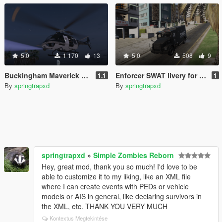
5.0
1 170
13
5.0
508
9
Buckingham Maverick Los Santos Police and Gruppe 6 livery
Enforcer SWAT livery for Police Stockade
1.1
1
By
springtrapxd
By
springtrapxd
springtrapxd
»
Simple Zombies Reborn
Hey, great mod, thank you so much! I'd love to be
able to customize it to my liking, like an XML file
where I can create events with PEDs or vehicle
models or AIS in general, like declaring survivors in
the XML, etc. THANK YOU VERY MUCH
Kontextus Megtekintése