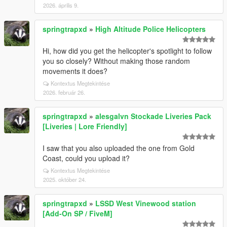
2026. április 9.
springtrapxd
»
High Altitude Police Helicopters
Hi, how did you get the helicopter's spotlight to follow
you so closely? Without making those random
movements it does?
Kontextus Megtekintése
2026. február 26.
springtrapxd
»
alesgalvn Stockade Liveries Pack
[Liveries | Lore Friendly]
I saw that you also uploaded the one from Gold
Coast, could you upload it?
Kontextus Megtekintése
2025. október 24.
springtrapxd
»
LSSD West Vinewood station
[Add-On SP / FiveM]