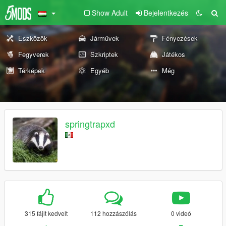
Show Adult
Bejelentkezés
Eszközök
Járművek
Fényezések
Fegyverek
Szkriptek
Játékos
Térképek
Egyéb
Még
springtrapxd
315 fájlt kedvelt
112 hozzászólás
0 videó