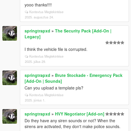
yooo thanks!!!!
Kontextus Megtekintése
2025. augusztus 24.
springtrapxd
»
The Security Pack [Add-On |
Legacy]
I think the vehicle file is corrupted.
Kontextus Megtekintése
2025. július 29.
springtrapxd
»
Brute Stockade - Emergency Pack
[Add-On | Sounds]
Can you upload a template pls?
Kontextus Megtekintése
2025. június 1.
springtrapxd
»
HVY Negotiator [Add-on]
Do they have any siren sounds or not? When the
sirens are activated, they don't make police sounds.