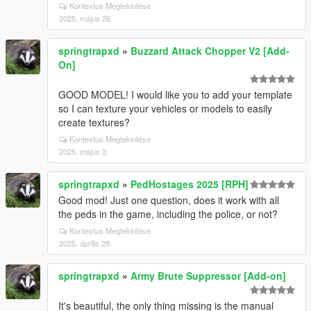
Kontextus Megtekintése
2025. május 26.
springtrapxd
»
Buzzard Attack Chopper V2 [Add-
On]
GOOD MODEL! I would like you to add your template
so I can texture your vehicles or models to easily
create textures?
Kontextus Megtekintése
2025. május 2.
springtrapxd
»
PedHostages 2025 [RPH]
Good mod! Just one question, does it work with all
the peds in the game, including the police, or not?
Kontextus Megtekintése
2025. április 29.
springtrapxd
»
Army Brute Suppressor [Add-on]
It's beautiful, the only thing missing is the manual