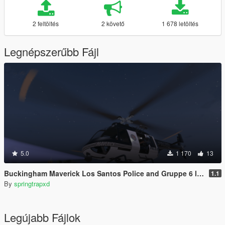
2 feltöltés
2 követő
1 678 letöltés
Legnépszerűbb Fájl
5.0
1 170
13
Buckingham Maverick Los Santos Police and Gruppe 6 livery
1.1
By
springtrapxd
Legújabb Fájlok