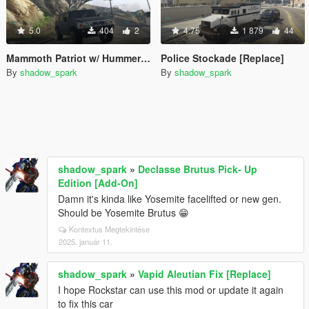
5.0
404
2
4.75
1 879
44
Mammoth Patriot w/ Hummer Badge
Police Stockade [Replace]
By
shadow_spark
By
shadow_spark
shadow_spark
»
Declasse Brutus Pick- Up
Edition [Add-On]
Damn it's kinda like Yosemite facelifted or new gen.
Should be Yosemite Brutus 😁
Kontextus Megtekintése
2025. január 11.
shadow_spark
»
Vapid Aleutian Fix [Replace]
I hope Rockstar can use this mod or update it again
to fix this car