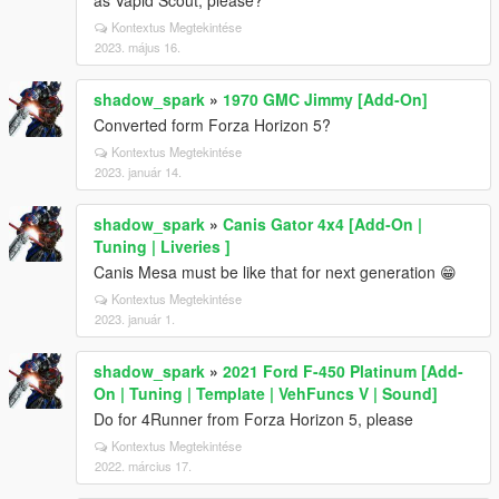
as Vapid Scout, please?
Kontextus Megtekintése
2023. május 16.
shadow_spark
»
1970 GMC Jimmy [Add-On]
Converted form Forza Horizon 5?
Kontextus Megtekintése
2023. január 14.
shadow_spark
»
Canis Gator 4x4 [Add-On |
Tuning | Liveries ]
Canis Mesa must be like that for next generation 😁
Kontextus Megtekintése
2023. január 1.
shadow_spark
»
2021 Ford F-450 Platinum [Add-
On | Tuning | Template | VehFuncs V | Sound]
Do for 4Runner from Forza Horizon 5, please
Kontextus Megtekintése
2022. március 17.