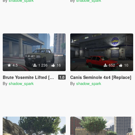
By
shadow_spark
By
shadow_spark
4.5
1 236
16
652
10
Brute Yosemite Lifted [Replace]
Canis Seminole 4x4 [Replace]
1.0
By
shadow_spark
By
shadow_spark