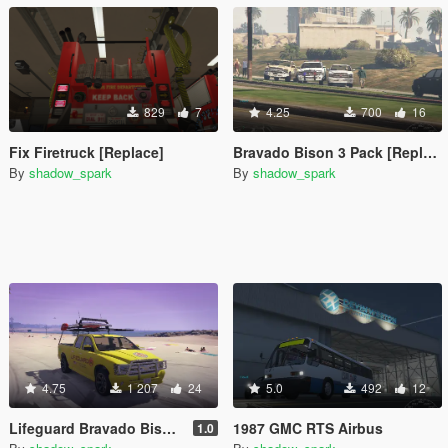
829
7
4.25
700
16
Fix Firetruck [Replace]
Bravado Bison 3 Pack [Replace]
By
shadow_spark
By
shadow_spark
4.75
1 207
24
5.0
492
12
Lifeguard Bravado Bison [Replace]
1987 GMC RTS Airbus
1.0