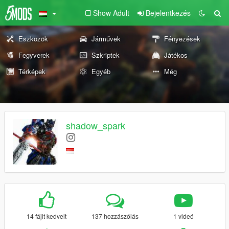
Show Adult
Bejelentkezés
Eszközök
Járművek
Fényezések
Fegyverek
Szkriptek
Játékos
Térképek
Egyéb
Még
shadow_spark
14 fájlt kedvelt
137 hozzászólás
1 videó