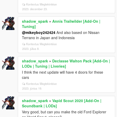
Kontextus Megtekintése
2023. december 23.
shadow_spark
»
Annis Trailwilder [Add-On |
Tuning]
@mikeyboy242424
And also based on Nissan
Terrano in Japan and Indonesia
Kontextus Megtekintése
2023. július 8.
shadow_spark
»
Declasse Walton Pack [Add-On |
LODs | Tuning | Liveries]
I think the next update will have 4 doors for these
cars
Kontextus Megtekintése
2023. június 19.
shadow_spark
»
Vapid Scout 2020 [Add-On |
Soundbank | LODs]
Very good, but can you make the old Ford Explorer