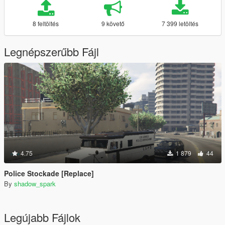
8 feltöltés
9 követő
7 399 letöltés
Legnépszerűbb Fájl
4.75
1 879
44
Police Stockade [Replace]
By
shadow_spark
Legújabb Fájlok