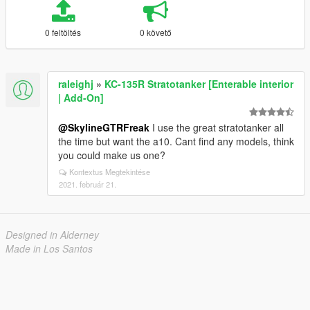
0 feltöltés
0 követő
raleighj
»
KC-135R Stratotanker [Enterable interior
| Add-On]
@SkylineGTRFreak
I use the great stratotanker all
the time but want the a10. Cant find any models, think
you could make us one?
Kontextus Megtekintése
2021. február 21.
Designed in Alderney
Made in Los Santos