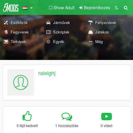
Show Adult
Bejelentkezés
Eszközök
Járművek
Fényezések
Fegyverek
Szkriptek
Játékos
Térképek
Egyéb
Még
raleighj
0 fájlt kedvelt
1 hozzászólás
0 videó