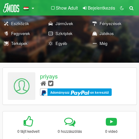
Show Adult
Bejelentkezés
Eszközök
Járművek
Fényezések
Fegyverek
Szkriptek
Játékos
Térképek
Egyéb
Még
priyays
Adományozz
-on keresztül
0 fájlt kedvelt
0 hozzászólás
0 videó