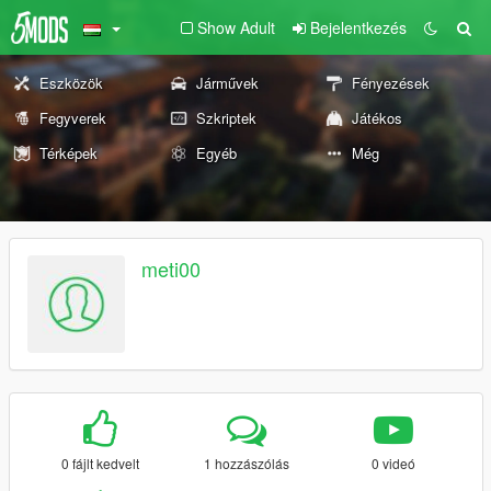
Show Adult
Bejelentkezés
Eszközök
Járművek
Fényezések
Fegyverek
Szkriptek
Játékos
Térképek
Egyéb
Még
meti00
0 fájlt kedvelt
1 hozzászólás
0 videó